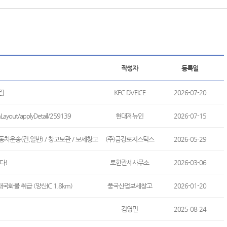
작성자
등록일
]
KEC DVEICE
2026-07-20
yout/applyDetail/259139
현대제뉴인
2026-07-15
차운송(컨,일반) / 창고보관 / 보세창고
(주)금강로지스틱스
2026-05-29
다!
로한관세사무소
2026-03-06
물 취급 (양산IC 1.8km)
풍국산업보세창고
2026-01-20
김영민
2025-08-24