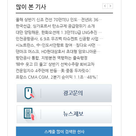
많이 본 기사
상승
올해 상반기 신조 컨선 70만TEU 인도…전년比 36% 감소
BDI 2936
한국선급, 싱가포르서 탄소규제·공급망위기 소개
해수부, 부산
해수부 新청사 부산북항 재개발 부지에 짓는다…2030년 완공
대만 양밍해운, 한화오션에 1.3만TEU급 LNG추진 컨선 6척 발주
中-라오스 화물열차 상반기 수출입액 3.6조…전년比 34%↑
인천공항공사, 6.9조 우즈벡 타슈켄트 신공항 사업 참여
CJ대한통운, 대구 도심서 자율주행 화물운송 시범 운행
시노트란스, 中-인도서안항로 참여…칭다오·샤먼 직항
덴마크 머스크, HD현대삼호서 초대형 암모니아운반선 인도받아
인사/ 해양수
中 시안-유럽 정기화물열차 상반기 운행실적 3000회 돌파
항만공사 통합, 지방분권 역행하는 졸속행정
IPA, 지역 공공기관과 사회연대경제기업 청년 고용지원 본격 추진
‘韓中 웃고 日 울고’ 상반기 선박수주량 희비교차
컨운임지수 4주만에 반등…美·중동 두자릿수↑
페덱스, 광저
울산항만공사, 지역 사회복지시설 노후 냉방기기 교체 지원
프랑스 CMA CGM, 2분기 순이익 1.1조…48%↑
스케줄 많이 검색한 선사