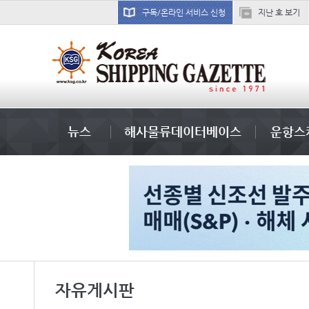
구독/온라인 서비스 신청
지난 호 보기
미중
뉴스
해사물류데이터베이스
운항스
자유게시판