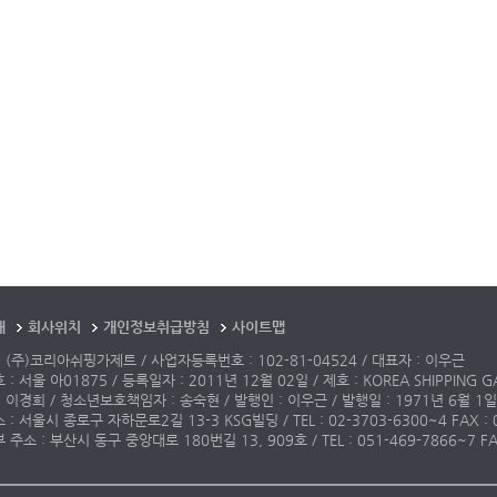
개
회사위치
개인정보취급방침
사이트맵
 (주)코리아쉬핑가제트 / 사업자등록번호 : 102-81-04524 / 대표자 : 이우근
: 서울 아01875 / 등록일자 : 2011년 12월 02일 / 제호 : KOREA SHIPPING G
 이경희 / 청소년보호책임자 : 송숙현 / 발행인 : 이우근 / 발행일 : 1971년 6월 1일
: 서울시 종로구 자하문로2길 13-3 KSG빌딩 / TEL : 02-3703-6300~4 FAX : 02-3
주소 : 부산시 동구 중앙대로 180번길 13, 909호 / TEL : 051-469-7866~7 FAX