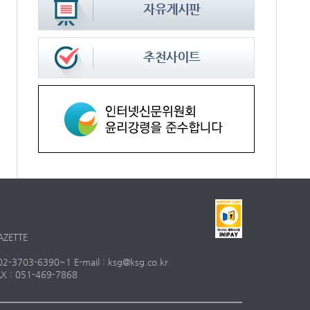
AZETTE
703-6390~1 E-mail : ksg@ksg.co.kr
 : 051-469-7868