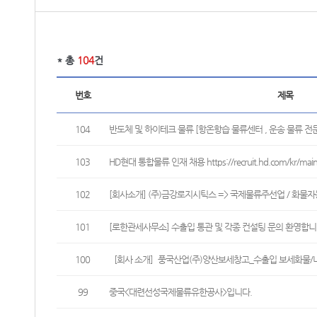
* 총
104
건
번호
제목
104
반도체 및 하이테크 물류 [항온항습 물류센터 , 운송 물류 전문
103
HD현대 통합물류 인재 채용 https://recruit.hd.com/kr/mainLa
102
[회사소개] (주)금강로지시틱스 => 국제물류주선업 / 화물자동
101
[로한관세사무소] 수출입 통관 및 각종 컨설팅 문의 환영합니
100
［회사 소개］풍국산업(주)양산보세창고_수출입 보세화물/내국화
99
중국<대련선성국제물류유한공사>입니다.