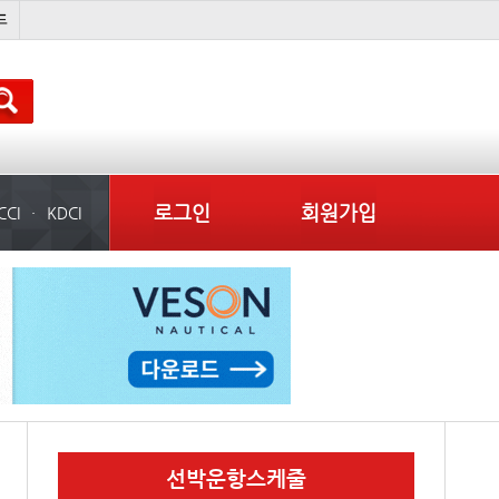
석도
미중
냉동
컨테이너 임대사
로그인
회원가입
CCI
KDCI
선박운항스케줄