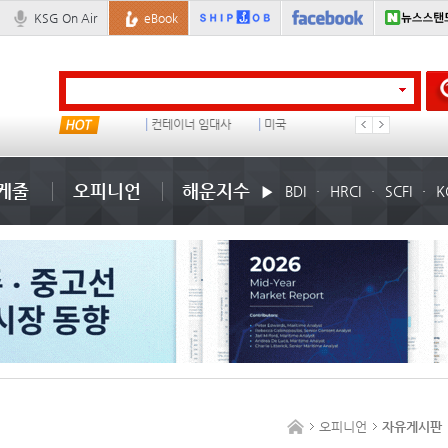
KSG On Air
eBook
냉동
컨테이너 임대사
미국
���ͤ
케줄
오피니언
해운지수
BDI
HRCI
SCFI
K
오피니언
자유게시판