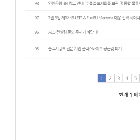
98
인천공항 3PL창고 안내 (수출입·보세화물 보관 및 통합 물류
97
7월 3일 제3차 EU ETS & FuelEU Maritime 대응 전략 세미
96
AEO 컨설팅 문의 주시기 바랍니다.
95
플렉시탱크 전문 기업 플렉스바이오 공급및 폐기
1
2
3
4
5
현재
1
페이