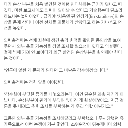
다가 손상 부분을 처음 발견한 것처럼 인터뷰하는 근거가 뭐냐고 따
졌다. 마린 보고서에도 외력이 일어날 수 없다고 기술했는데 딴소리
하느냐는 불만이었다. 급기야 “처음엔 핀 안정기(fin stabilizer)의 손
상을 문제 삼더니 이젠 선체를 괴물체가 받았다고 하는 거냐?”고 언
성을 높였다.
외력충격파는 선체 좌현에 생긴 충격 흔적을 촬영한 동영상을 보여
주면서 외부 충돌 가능성을 정밀 조사할 필요성이 있다고 역설했다.
철재 빔에 가려 안 보이다가 최근 발견된 손상부분을 확인해야 한다
는 것이다.
“언론에 알린 게 문제가 된다면 그 비난은 감수하겠습니다.”
외력충격파는 격한 말을 이어갔다.
“잠수함이 부딪힌 증거를 내놓으라는데, 이건 단순한 의혹 제기가 아
닙니다. 손상부분이 뭔가에 부딪혀 찢어진 게 확실하잖아요. 지금 결
론을 못 내려도 추후 조사를 부탁하는 게 우리 역할 아닌가요.”
그동안 외부 충돌 가능성을 조사해달라고 부탁했으나 무시당했던 유
가족으로선 이런 논쟁이 기분 좋았다. 소위원장이 뒤늦게나마 외력