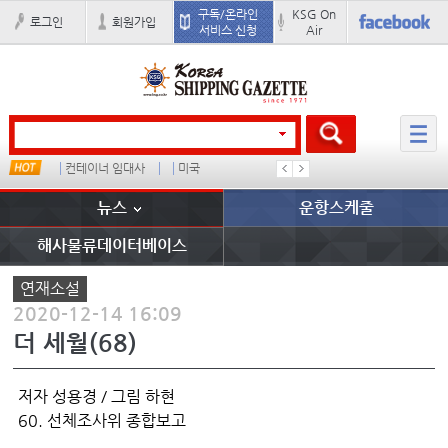
구독/온라인
KSG On
로그인
회원가입
서비스 신청
Air
컨테이너 임대사
미국
배
�
뉴스
운항스케줄
해사물류데이터베이스
연재소설
2020-12-14 16:09
더 세월(68)
저자 성용경 / 그림 하현
60. 선체조사위 종합보고