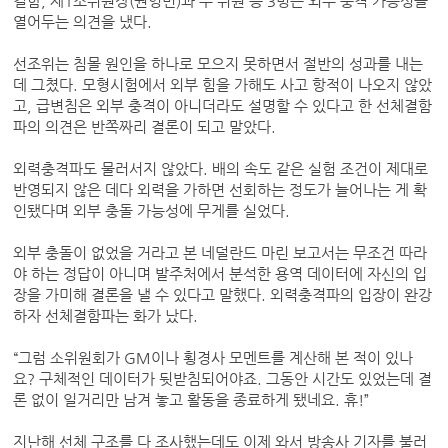
결함, 제1소위원장(권영빈)과 두 위원 등 3명은 외부 충격 가능성을
열어두는 의견을 냈다.
선조위는 침몰 원인을 하나로 모으지 못하면서 절반의 성과를 내는
데 그쳤다. 모형시험에서 외부 힘을 가해도 사고 항적이 나오지 않았
고, 급변침은 외부 충격이 아니더라도 설명할 수 있다고 한 선체결함
파의 의견은 반쪽짜리 결론이 되고 말았다.
외력충격파도 물러서지 않았다. 배의 속도 같은 실험 조건이 제대로
반영되지 않은 데다 외력을 가하면 선회하는 정도가 늘어나는 게 확
인됐다며 외부 충돌 가능성에 무게를 실었다.
외부 충돌이 없었을 거라고 본 네덜란드 마린 보고서는 무조건 따라
야 하는 정답이 아니며 발주처에서 분석한 용역 데이터에 자신의 입
장을 가미해 결론을 낼 수 있다고 말했다. 외력충격파의 입장이 완강
하자 선체결함파는 화가 났다.
“그럼 소위원회가 GM이나 횡경사 모멘트를 계산해 본 적이 있나
요? 구체적인 데이터가 뒷받침되어야죠. 그동안 시간도 있었는데 결
론 없이 일거리만 남겨 놓고 활동을 종료하게 됐네요. 휴!”
지난해 선체 구조를 다 조사했는데도 이제 와서 방송사 기자를 불러