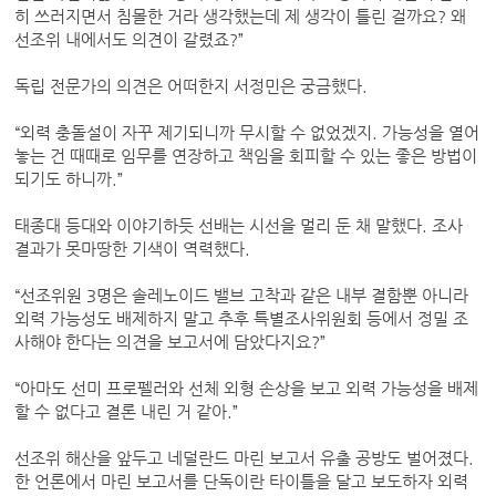
히 쓰러지면서 침몰한 거라 생각했는데 제 생각이 틀린 걸까요? 왜
선조위 내에서도 의견이 갈렸죠?”
독립 전문가의 의견은 어떠한지 서정민은 궁금했다.
“외력 충돌설이 자꾸 제기되니까 무시할 수 없었겠지. 가능성을 열어
놓는 건 때때로 임무를 연장하고 책임을 회피할 수 있는 좋은 방법이
되기도 하니까.”
태종대 등대와 이야기하듯 선배는 시선을 멀리 둔 채 말했다. 조사
결과가 못마땅한 기색이 역력했다.
“선조위원 3명은 솔레노이드 밸브 고착과 같은 내부 결함뿐 아니라
외력 가능성도 배제하지 말고 추후 특별조사위원회 등에서 정밀 조
사해야 한다는 의견을 보고서에 담았다지요?”
“아마도 선미 프로펠러와 선체 외형 손상을 보고 외력 가능성을 배제
할 수 없다고 결론 내린 거 같아.”
선조위 해산을 앞두고 네덜란드 마린 보고서 유출 공방도 벌어졌다.
한 언론에서 마린 보고서를 단독이란 타이틀을 달고 보도하자 외력