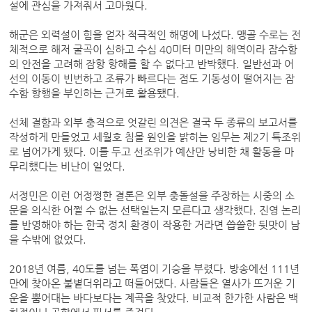
설에 관심을 가져줘서 고마웠다.
해군은 외력설이 힘을 얻자 적극적인 해명에 나섰다. 맹골 수로는 전
체적으로 해저 굴곡이 심하고 수심 40미터 미만의 해역이라 잠수함
의 안전을 고려해 잠항 항해를 할 수 없다고 반박했다. 일반선과 어
선의 이동이 빈번하고 조류가 빠르다는 점도 기동성이 떨어지는 잠
수함 항행을 부인하는 근거로 활용됐다.
선체 결함과 외부 충격으로 엇갈린 의견은 결국 두 종류의 보고서를
작성하게 만들었고 세월호 침몰 원인을 밝히는 임무는 제2기 특조위
로 넘어가게 됐다. 이를 두고 선조위가 예산만 낭비한 채 활동을 마
무리했다는 비난이 일었다.
서정민은 이런 어정쩡한 결론은 외부 충돌설을 주장하는 시중의 소
문을 의식한 어쩔 수 없는 선택일는지 모른다고 생각했다. 진영 논리
를 반영해야 하는 한국 정치 환경이 작용한 거라면 씁쓸한 뒷맛이 남
을 수밖에 없었다.
2018년 여름, 40도를 넘는 폭염이 기승을 부렸다. 방송에선 111년
만에 찾아온 불볕더위라고 떠들어댔다. 사람들은 열사가 뜨거운 기
운을 뿜어대는 바다보다는 계곡을 찾았다. 비교적 한가한 사람은 백