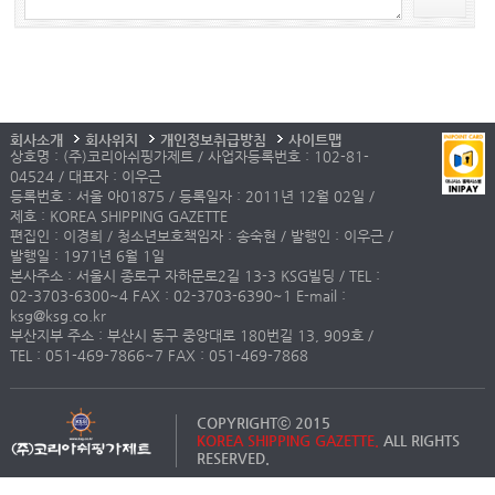
회사소개
회사위치
개인정보취급방침
사이트맵
상호명 : (주)코리아쉬핑가제트 / 사업자등록번호 : 102-81-
04524 / 대표자 : 이우근
등록번호 : 서울 아01875 / 등록일자 : 2011년 12월 02일 /
제호 : KOREA SHIPPING GAZETTE
편집인 : 이경희 / 청소년보호책임자 : 송숙현 / 발행인 : 이우근 /
발행일 : 1971년 6월 1일
본사주소 : 서울시 종로구 자하문로2길 13-3 KSG빌딩 / TEL :
02-3703-6300~4 FAX : 02-3703-6390~1 E-mail :
ksg@ksg.co.kr
부산지부 주소 : 부산시 동구 중앙대로 180번길 13, 909호 /
TEL : 051-469-7866~7 FAX : 051-469-7868
COPYRIGHTⓒ 2015
KOREA SHIPPING GAZETTE.
ALL RIGHTS
RESERVED.