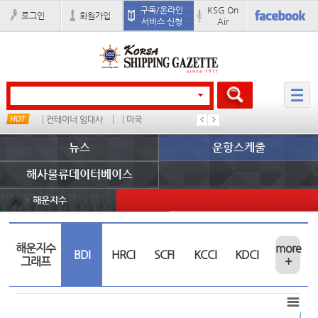
구독/온라인
KSG On
로그인
회원가입
서비스 신청
Air
컨테이너 임대사
미국
1
뉴스
운항스케줄
해사물류데이터베이스
해운지수
해운지수
more
BDI
HRCI
SCFI
KCCI
KDCI
그래프
+