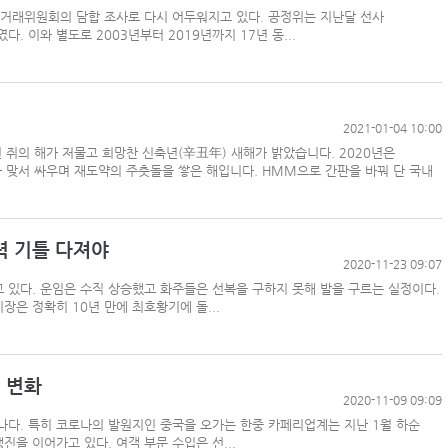
거래위원회의 담합 조사로 다시 어두워지고 있다. 공정위는 지난달 선사
 이와 별도로 2003년부터 2019년까지 17년 동...
‘韓中 웃고 日 울고’ 상반기 선박수주량 희비교차
터
2021-01-04 10:00
컨운임지수 4주만에 반등…美·중동 두자릿수↑
쥐의 해가 저물고 희망찬 신축년(辛丑年) 새해가 밝았습니다. 2020년은
프랑스 CMA CGM, 2분기 순이익 1.1조…48%
 맞서 싸우며 재도약의 주춧돌을 쌓은 해입니다. HMM으로 간판을 바꿔 단 국내
력 기틀 다져야
페덱스, 광저우-시드니 직항 화물노선 개설
2020-11-23 09:07
있다. 운임은 수직 상승했고 화주들은 선복을 구하지 못해 발을 구르는 실정이다.
장은 정확히 10년 만에 최호황기에 돌...
 변화
2020-11-09 09:09
나다. 특히 코로나의 발원지인 중국을 오가는 한중 카페리업계는 지난 1월 하순
진을 이어가고 있다. 여객 부문 수입은 선...