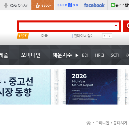
KSG On Air
eBook
���ͤ
미국
컨테이너 임대사
석도
케줄
오피니언
해운지수
BDI
HRCI
SCFI
K
오피니언
등대지기