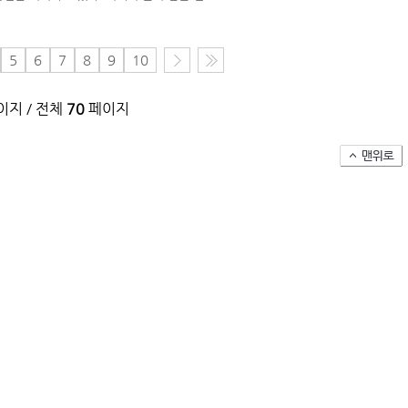
(주)맥스피드
5
6
7
8
9
10
NANSHA | China
지 / 전체
70
페이지
컨테이너 박스 유실사고 추이(2008~2025년)
국가별 상반기 선박 수주량 추이(2022~2026년)
국가별 월간 선박 수주량 추이(2026년 1~6월)
2026년 상반기 인도된 신조 컨테이너선 명단-1
2026년 상반기 인도된 신조 컨테이너선 명단-2