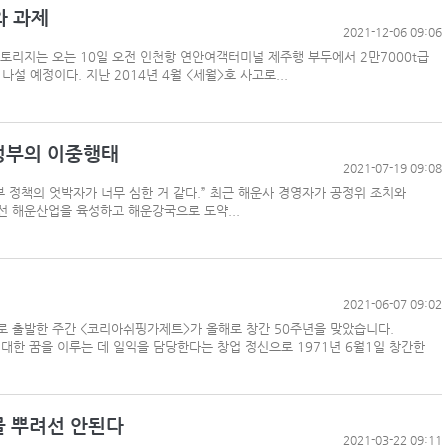
와 과제
2021-12-06 09:06
토리지는 오는 10일 오전 인천항 연안여객터미널 제주행 부두에서 2만7000t급
 예정이다. 지난 2014년 4월 <세월>호 사고로...
 정부의 이중행태
2021-07-19 09:08
 정책의 엇박자가 너무 심한 거 같다.” 최근 해운사 경영자가 공정위 조치와
선 해운산업을 육성하고 해운강국으로 도약...
것
2021-06-07 09:02
로 출발한 주간 <코리아쉬핑가제트>가 올해로 창간 50주년을 맞았습니다.
대한 꿈을 이루는 데 일익을 담당한다는 창업 정신으로 1971년 6월1일 창간한
물 뿌려선 안된다
2021-03-22 09:11