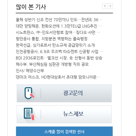
많이 본 기사
올해 상반기 신조 컨선 70만TEU 인도…전년比 36% 감소
‘韓中 웃고 
해수부 新청사 부산북항 재개발 부지에 짓는다…2030년 완공
대만 양밍해운, 한화오션에 1.3만TEU급 LNG추진 컨선 6척 발주
中-라오스 화물열차 상반기 수출입액 3.6조…전년比 34%↑
시노트란스, 中-인도서안항로 참여…칭다오·샤먼 직항
CJ대한통운, 대구 도심서 자율주행 화물운송 시범 운행
항만공사 통합, 지방분권 역행하는 졸속행정
한국선급, 싱가포르서 탄소규제·공급망위기 소개
컨운임지수 4
↑
인천공항공사, 6.9조 우즈벡 타슈켄트 신공항 사업 참여
프랑스 CMA 
IPA, 지역 공공기관과 사회연대경제기업 청년 고용지원 본격 추진
BDI 2936포인트…벌크선 시장, 全 선형서 동반 상승
中 시안-유럽 정기화물열차 상반기 운행실적 3000회 돌파
해수부, 부산해심원 심판관 개방형 직위 공모
울산항만공사, 지역 사회복지시설 노후 냉방기기 교체 지원
인사/ 해양수산부
덴마크 머스크, HD현대삼호서 초대형 암모니아운반선 인도받아
페덱스, 광저
스케줄 많이 검색한 선사