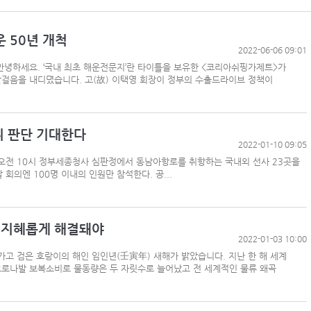
 50년 개척
2022-06-06 09:01
안녕하세요. ‘국내 최초 해운전문지’란 타이틀을 보유한 <코리아쉬핑가제트>가
발걸음을 내디뎠습니다. 고(故) 이택영 회장이 정부의 수출드라이브 정책이
위 판단 기대한다
2022-01-10 09:05
 오전 10시 정부세종청사 심판정에서 동남아항로를 취항하는 국내외 선사 23곳을
회의엔 100명 이내의 인원만 참석한다. 공...
 지혜롭게 해결돼야
2022-01-03 10:00
고 검은 호랑이의 해인 임인년(壬寅年) 새해가 밝았습니다. 지난 한 해 세계
로나발 보복소비로 물동량은 두 자릿수로 늘어났고 전 세계적인 물류 왜곡