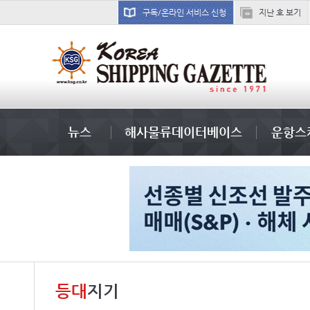
구독/온라인 서비스 신청
지난 호 보기
냉동
뉴스
해사물류데이터베이스
운항스
등대
지기