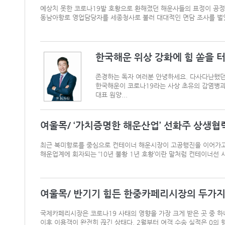
예상치 못한 코로나19발 호황으로 환해졌던 해운사들의 표정이 공정
동남아항로 영업담당자를 세종청사로 불러 대대적인 면담 조사를 벌였다.
한국해운 위상 강화에 힘 쏟을 
존경하는 독자 여러분 안녕하세요. 다사다난했던 
한국해운이 코로나19라는 사상 초유의 감염병과
대표 원양...
여울목/ ‘가치증명한 해운산업’ 선화주 상생협
최근 북미항로를 중심으로 컨테이너 해운시장이 고공행진을 이어가고 
해운업계에 회자되는 ‘10년 불황 1년 호황’이란 말처럼 컨테이너선 시
여울목/ 반기기 힘든 한중카페리시장의 두가지
국제카페리시장은 코로나19 사태의 영향을 가장 크게 받은 곳 중 하
이후 이용객이 완전히 끊긴 상태다. 2월부터 여객 수송 실적은 0의 행