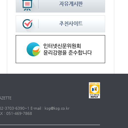
AZETTE
703-6390~1 E-mail : ksg@ksg.co.kr
 : 051-469-7868