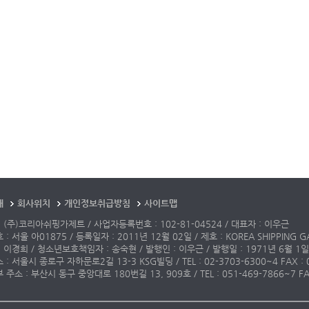
개
회사위치
개인정보취급방침
사이트맵
 (주)코리아쉬핑가제트 / 사업자등록번호 : 102-81-04524 / 대표자 : 이우근
: 서울 아01875 / 등록일자 : 2011년 12월 02일 / 제호 : KOREA SHIPPING G
 이경희 / 청소년보호책임자 : 송숙현 / 발행인 : 이우근 / 발행일 : 1971년 6월 1일
: 서울시 종로구 자하문로2길 13-3 KSG빌딩 / TEL : 02-3703-6300~4 FAX : 02-3
주소 : 부산시 동구 중앙대로 180번길 13, 909호 / TEL : 051-469-7866~7 FAX