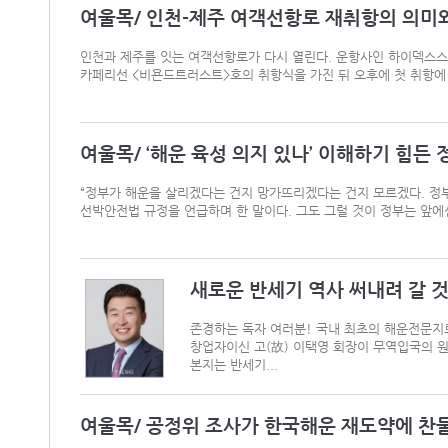
여울목/ 인천-제주 여객선항로 재취항의 의미
인천과 제주를 잇는 여객선항로가 다시 열린다. 운항사인 하이덱스스
카페리선 <비욘드트러스트>호의 취항식을 가진 뒤 오후에 첫 취항에 나설
여울목/ ‘해운 육성 의지 있나’ 이해하기 힘든
“정부가 해운을 살리겠다는 건지 망가뜨리겠다는 건지 모르겠다. 정부
선박안전법 규정을 언급하며 한 말이다. 그도 그럴 것이 정부는 앞에
새로운 반세기 역사 써내려 갈 
존경하는 독자 여러분! 국내 최초의 해운전문지
창업자이신 고(故) 이택영 회장이 무역입국의 원
본지는 반세기...
여울목/ 공정위 조사가 한국해운 재도약에 찬