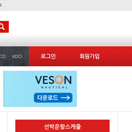
미중
냉동
���ͤ
미국
로그인
회원가입
CCI
KDCI
선박운항스케줄