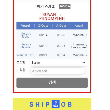
인기 스케줄
BUSAN
PHNOMPENH
Vessel
D-Date
A-Date
Agent
Interasia
08/14
08/28
Wan hai
Tactic
Interasia
Interasia
08/19
09/05
Elevate
Lines Korea
Wan Hai 365
08/21
09/04
Wan hai
출발항
도착항
검색