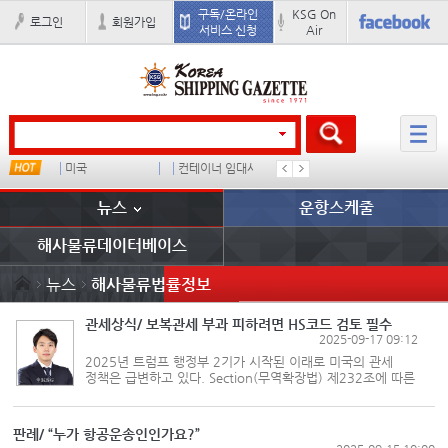
구독/온라인
KSG On
로그인
회원가입
서비스 신청
Air
미국
컨테이너 임대사
더블
완하이
뉴스
운항스케줄
해사물류데이터베이스
뉴스
해사물류법률정보
관세상식/ 보복관세 부과 피하려면 HS코드 검토 필수
2025-09-17 09:12
2025년 트럼프 행정부 2기가 시작된 이래로 미국의 관세
정책은 급변하고 있다. Section(무역확장법) 제232조에 따른
철강·알루미늄·구리 관세, 자동차·자동차 부품 관세,
IEEPA(국제비상경제권한법)에 따른 상호관세 등 다양한 관세
정책이 발효되고 또 이들 정책...
판례/ “누가 항공운송인인가요?”