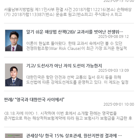
2025-09-15 10:00
서울남부지방법원 제11민사부 판결 사건 2018가합112216(본소) 손해배상
(기) 2018가합113387(반소) 운송료 원고(반소피고) 주식회사 A 피고
(반소원고) 주식회사 B 변론종결 2020년 8월14일 판결선고 2020년
9월18일 주문 1. 원고(반소피고)는 피고(반소원고)에게 2,962,158원 및
이에 대해 2016년 11월1일부터 2020년 9월18일까지는 연 6%의, 그 ...
알기 쉬운 해상법 산책(28)/ 교과서를 벗어난 전쟁위험조항
2025-09-08 09:12
이론이 현실로 돌아왔다. 한때 교과서 속에서만 볼 수 있던
전쟁위험조항(War Risk Clause)이 최근 가장 뜨거운 현실적
논점이 되고 있다. 2023년 11월부터 본격화한 후티 반군의
홍해 공격과 2025년 6월 이스라엘-이란 간 전면적 무력
충돌로 인한 호르무즈 해협 위...
기고/ 도선사가 아닌 자의 도선이 가능한지
2025-09-03 13:09
대한민국은 항만 안전과 선박 교통의 질서 유지 등을 위해
도선법에 따른 강제도선제도를 운영하고 있다. 이 제도는 일정
규모 이상의 선박이 도선 구역을 운항할 때 반드시 도선사가
승무해야 한다는 원칙이다. 도선사는 높은 자격요건과 전문성,
경력을 요구받...
판례/ “영국과 대한민국 사이에서”
2025-09-01 10:00
<8.18.자에 이어> 1. 시작하며 이번 호에서 소개할 판례는 영국법을
준거법으로 하는 해상적하보험계약에 따라 원고 보험사가 보험금을 지급한 후
보험자 대위권을 행사했는데 이와 같은 행사가 소멸시효가 완성된 후의
행사인지 여부 등에 관해 판단한 사례이다. 2. 사실관계의 요약 가. 피고
운송회사는 대한민국 방위사업청과 사이에...
관세상식/ 한국 15% 상호관세, 원산지판정 결과에 달라질 수 있어