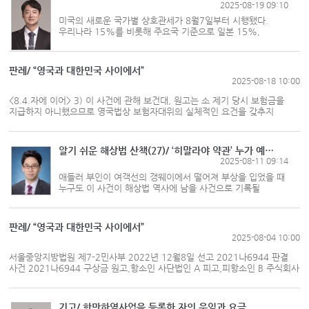
2025-08-19 09:10
미국의 새로운 국가별 상호관세가 8월7일부터 시행됐다.
우리나라 15%를 비롯해 주요국 기준으로 일본 15%,
유럽연합(EU) 15%, 베트남 20%, 대만 20%가 그러하다.
이번에 대상이 된 국가는 기존 최혜국대우(MFN) 관세에
상호관세가 플러스되는 데 반해 EU의 경...
판례/ “영국과 대한민국 사이에서”
2025-08-18 10:00
<8.4.자에 이어> 3) 이 사건에 관해 보건대, 원고는 소 제기 당시 보험금을
지급하지 아니했으므로 영국법상 보험자대위의 실체적인 요건을 갖추지
못했다. 또한 소 제기 당시 및 소송진행 과정에서도 영국의 재산법 제136조의
규정에 따른 피보험자의 소권을 양도받았다고 인정할 자료도 제출하지 못했다.
원고는 갑 제9호증(대위증서)의...
알기 쉬운 해상법 산책(27)/ ‘히말라야 약관’ 누가 예상할 수 있었을까
2025-08-11 09:14
애들러 부인이 여객선의 갱웨이에서 떨어져 부상을 입었을 때
누구도 이 사건이 해상법 역사에 남을 사건으로 기록될
것이라고 예상하지 못했을 것이다. 승선권에 명시된 면책 조항
때문에 선박회사로부터 손해 배상을 받을 수 없게 된 그녀는
선장과 갑판장을...
판례/ “영국과 대한민국 사이에서”
2025-08-04 10:00
서울중앙지방법원 제7-2민사부 2022년 12월8일 선고 2021나6944 판결
사건 2021나6944 구상금 원고,항소인 사단법인 A 피고,피항소인 B 주식회사
제1심판결 서울중앙지방법원 2021년 1월14일 선고 2019가단5117937
변론종결 2022년 10월20일 판결선고 2022년 12월8일 주문 1.
제1심판결을 취소한다. 2. 이 사건 소를 각하한다. 3. 소송총...
기고/ 항만하역사업을 등록한 자의 운임과 요금