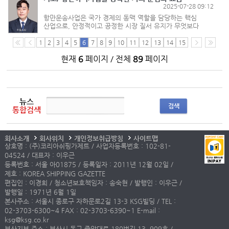
2025-07-28 09:12
항만운송사업은 국가 경제의 동맥 역할을 담당하는 핵심
산업으로, 안정적이고 공정한 시장 질서 유지가 무엇보다
중요하다. 이에 따라 항만운송사업법에서는 항만운송사업자
중 항만하역사업을 등록한 자에게 요금과 운임을 정하고
1
2
3
4
5
6
7
8
9
10
11
12
13
14
15
변경할 때마다 관리청의 인가...
현재
6
페이지 / 전체
89
페이지
뉴스
검색
통합검색
회사소개
회사위치
개인정보취급방침
사이트맵
상호명 : (주)코리아쉬핑가제트 / 사업자등록번호 : 102-81-
04524 / 대표자 : 이우근
등록번호 : 서울 아01875 / 등록일자 : 2011년 12월 02일 /
제호 : KOREA SHIPPING GAZETTE
편집인 : 이경희 / 청소년보호책임자 : 송숙현 / 발행인 : 이우근 /
발행일 : 1971년 6월 1일
본사주소 : 서울시 종로구 자하문로2길 13-3 KSG빌딩 / TEL :
02-3703-6300~4 FAX : 02-3703-6390~1 E-mail :
ksg@ksg.co.kr
부산지부 주소 : 부산시 동구 중앙대로 180번길 13, 909호 /