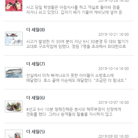
2019-10-28 16:00
사고 당일 학생들은 아침식사를 하고 객실로 돌아와 잠을
자거나 쉬고 있었다. 갑자기 배가 기울어 캐비닛에 넣어 둔
짐가방이 몽땅 쏟아졌다. 너무 기울어 침몰할 수도 있겠다는
생각이 들어 학생들은 구명조끼를 꺼내 입었다. 선실에 물이
차오르자 겁이 난 학...
더 세월(8)
2019-10-21 16:00
사고가 발생한 지 30여 분이 지난 9시 30분경 두 대의 헬기가
교대로 구조작업에 임했다. 정원 7명을 초과해서 최대한으로
승객을 실은 511호가 뒤로 빠지자 그 자리를 대신해 513호가
들어갔다. 헬기 513호는 호버링(hovering: 공중 정지 제자리
비행)을 하며 구조 바...
더 세월(7)
2019-10-14 16:00
선실에서 미처 빠져나오지 못한 아이들이 소방호스에
매달렸다. 호스 끝에 이순애도 매달렸다. “조금만 더 힘내요.”
서정민은 외쳤다. 아이들이 한 가닥만 잡고 힘들어하기에
서정민은 주변에 있는 호스 하나를 더 찾았다. 찾은 소방호스
한쪽을 배 난간에 묶고 ...
더 세월(6)
2019-10-07 16:00
#선교 9시 10분 청해진해운 본사의 해무부장이 선장에게
전화를 했다. 그러나 승객들의 탈출을 지시하지 않고
승무원들에게 탈출을 묵인하는 뉘앙스를 남겼다. 해무부장은
오히려 선박 서류에 신경을 썼다. ‘선원 23명, 출항 전
안전점검 이상 무, 여객선안전관리...
더 세월(5)
2019-09-30 16:00