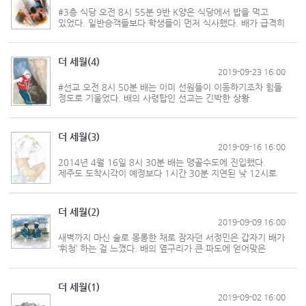
#3층 식당 오전 8시 55분 9반 K양은 식당에서 밥을 먹고
있었다. 일반승객들보다 학생들이 먼저 식사했다. 배가 급격히
기울기 시작했다. 식탁 위의 식기가 떨어지자 친구들이
소리쳤다. 갑판에 나와 있던 승객들은 쾅 하는 굉음을 들었다.
#4층 객실통로 오전 8시...
더 세월(4)
2019-09-23 16:00
#선교 오전 8시 50분 배는 이미 선원들이 이동하기조차 힘들
정도로 기울었다. 배의 사령탑인 선교는 긴박한 상황.
새벽당직을 마치고 침실에서 쉬고 있던 한 조타수는 선교로
달려갔다. 선장과 출입문 앞에서 마주쳤다. 선장은 선교 옆에
붙어 있는 침실에 있다가...
더 세월(3)
2019-09-16 16:00
2014년 4월 16일 8시 30분 배는 맹골수도에 진입했다.
제주도 도착시각이 예정보다 1시간 30분 지연된 낮 12시로
예상된다고 선내방송을 마친 3항사는 해도에서 변침점을
체크했다. 8시 45분 오른쪽에 병풍도(屛風島)를 보았다.
“스타보드 5도!” 3항사는 선수를 5...
더 세월(2)
2019-09-09 16:00
새벽까지 마신 술로 몽롱한 채로 잠자던 서정민은 갑자기 배가
‘휘청’ 하는 걸 느꼈다. 배의 옆구리가 큰 파도에 얻어맞은
느낌. 배는 15도 정도 휙 넘어갔다가 바로섰다. 이삼 분 후
배는 균형이 잡혔다. 탁자 위에 놓여 있던 빈병이 바닥에
떨어져 나뒹굴었고...
더 세월(1)
2019-09-02 16:00