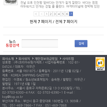
전날 오후 인천항 앞바다는 안개가 짙게 깔렸다. 바다는 점점
어두워지고 안개는 걷힐 줄 몰랐다. 여객터미널에 정박해 있던
배들은 하나 둘 출항을 포기했다. 출항하지 못한 배 열 척 중에
세월호가 있었다. 시간은 흘렀다. 출항하기로 했던 오후 7시를
1
2
3
4
5
6
7
지나면서 ...
현재
7
페이지 / 전체
7
페이지
뉴스
검색
통합검색
회사소개
회사위치
개인정보취급방침
사이트맵
상호명 : (주)코리아쉬핑가제트 / 사업자등록번호 : 102-81-
04524 / 대표자 : 이우근
등록번호 : 서울 아01875 / 등록일자 : 2011년 12월 02일 /
제호 : KOREA SHIPPING GAZETTE
편집인 : 이경희 / 청소년보호책임자 : 송숙현 / 발행인 : 이우근 /
발행일 : 1971년 6월 1일
본사주소 : 서울시 종로구 자하문로2길 13-3 KSG빌딩 / TEL :
02-3703-6300~4 FAX : 02-3703-6390~1 E-mail :
ksg@ksg.co.kr
부산지부 주소 : 부산시 동구 중앙대로 180번길 13, 909호 /
TEL : 051-469-7866~7 FAX : 051-469-7868