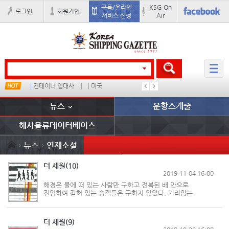
구독/온라인
KSG On
로그인
회원가입
서비스 신청
Air
컨테이너 임대사
미국
���ͤ
석도
뉴스
운항스케줄
해사물류데이터베이스
뉴스
연재소설
더 세월(10)
2019-11-04 16:00
해경은 물에 떠 있는 사람만 구하고 전복된 배 안으로
진입하여 갇혀 있는 승객들은 구하지 않았다. 가라앉는
세월호에서 막 구조되어 해경보트에 오른 서정민은 해경의
이런 태도가 못마땅했다. 9.11사태 때 불길 속으로 뛰어
들어간 미 소방대원이 있지 않았던...
더 세월(9)