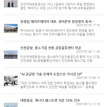
인천국제공항공사는 지난 2일부터 5일까지 독일 뮌헨에서
열린 ‘에어카고 유럽 2025’에 참가해 벨기에 브뤼셀공항과
전략적 업무협약(MOU)을 체결하고, CMA CGM
에어카고의 신규 취항을 성사시키는 등 가시적 성과를
거뒀다고 8일 밝혔다. 에어카고 유럽은...
유명섭 에어프레미아 대표, 정비본부 현장찾아 혹서기 대응물품 전달
2025-05-30 17:55
하이브리드 항공사 에어프레미아가 정비본부 현장을 찾아
다가오는 혹서기 야외 근무자들에게 감사의 마음을 전했다.
지난 5월29일 유명섭 에어프레미아 대표는 인천국제공항
정비계류장을 방문해 무더위 속에서도 묵묵히 현장에서 근무
중인 정비사들에게 직접...
인천공항, 중소기업 전용 공동물류센터 착공
2025-05-30 11:40
인천국제공항공사는 중소벤처기업진흥공단과 함께 지난 27일
인천공항 제2공항물류단지에서 ‘인천공항 중소기업 전용
공동물류센터 건설사업’ 기공식을 열었다. 이날 행사에는
인천국제공항공사 이학재 사장, 중소벤처기업진흥공단 강석진
이사장, 인천공항본부...
“AI 공급망 기술 선제적 도입으로 가시성 UP”
2025-05-15 09:15
“모든 단계에서 자체 전문 인력이 투입되는 원스톱 콜드체인
솔루션으로 더 빠르고 안전한 배송을 제공합니다.” 글로벌
특송기업인 페덱스가 주력 사업인 신속 배송을 콜드체인
시장의 무기로 내세웠다. 자사 항공기와 최첨단 포장재
(패키지), 공급망 솔루션을 기...
대한항공, 캐나다 웨스트젯 지분 10% 인수
2025-05-12 13:18