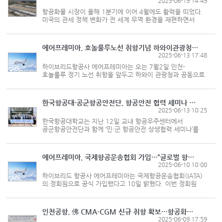
2025-06-19 14:49
항공화물 시장이 올해 1분기에 이어 4월에도 활력을 띠었다.
미국의 관세 정책 변화가 전 세계 무역 환경을 재편하면서
불확실성이 커졌지만 단기간으로 보면 항공화물이 증가하는
결과를 낳았다. 국제항공운송협회(IATA)에 따르면 올해
1~4월 화물수송실적(톤킬로...
에어프레미아, 호놀룰루노선 취항기념 하와이관광청과 공동프로모션
2025-06-13 17:48
하이브리드항공사 에어프레미아는 오는 7월2일 인천-
호놀룰루 정기 노선 취항을 앞두고 하와이 관광청과 공동으로
다양한 프로모션을 진행한다고 밝혔다. 이번 프로모션은
에어프레미아의 호놀룰루 정기편 취항을 기념해 마련된
것으로, 항공권 할인은 물론 하와...
한국항공대·공군항공안전단, 항공안전 협력 세미나 개최
2025-06-13 10:25
한국항공대학교는 지난 12일 교내 항공우주센터에서
공군항공안전단과 함께 ‘민·군 항공안전 상생협력 세미나’를
열었다. 최근 무안공항 사고 이후 항공안전에 관심이 높아지는
가운데, 제도적·교육적 차원의 공동 대응 필요성을 반영해
행사가 마련됐다. 세...
에어프레미아, 국제항공운송협회 가입…“글로벌 항공사 도약”
2025-06-10 10:00
하이브리드 항공사 에어프레미아는 국제항공운송협회(IATA)
의 정회원으로 공식 가입했다고 10일 밝혔다. 이번 정회원
가입은 최근 국제항공안전평가(IOSA)의 최신 기준인
‘ISM(IOSA Standards Manual) 16th 에디션’ 인증을
획득한 직후 이뤄졌다. 에어프레미아 관계...
인천공항, 佛 CMA-CGM 신규 취항 확보…항공화물 유치 총력
2025-06-09 17:59