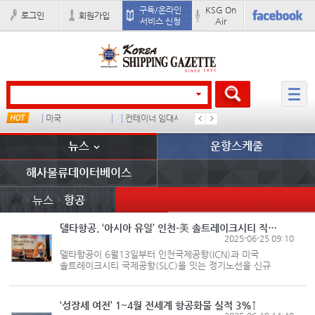
구독/온라인
KSG On
로그인
회원가입
서비스 신청
Air
미국
컨테이너 임대사
더블
완하이
뉴스
운항스케줄
해사물류데이터베이스
뉴스
항공
델타항공, ‘아시아 유일’ 인천-美 솔트레이크시티 직항 취항
2025-06-25 09:10
델타항공이 6월13일부터 인천국제공항(ICN)과 미국
솔트레이크시티 국제공항(SLC)을 잇는 정기노선을 신규
취항했다. 델타항공의 인천-솔트레이크시티 노선은
아시아에서 유일한 직항 노선으로, 주 7일 매일 운항된다.
신규 노선은 미국 유타주 솔트레이크시티를 한...
‘성장세 여전’ 1~4월 전세계 항공화물 실적 3%↑