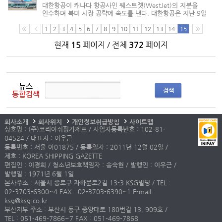
대한항공이 캐나다 항공사인 웨스트젯(WestJet)의 지분을
인수하며 북미 시장 공략에 속도를 낸다. 대한항공은 지난 9일
이사회에서 웨스트젯항공 지분 10%를 인수하기로
결의했다고 밝혔다. 인수대금은 2억2000만달러(약
1
2
3
4
5
6
7
8
9
10
11
12
13
14
15
2800억원) 규모에 달한다. 미국 델타항공도 웨...
현재
15
페이지 / 전체
372
페이지
뉴스
검색
통합검색
회사소개
회사위치
개인정보취급방침
사이트맵
상호명 : (주)코리아쉬핑가제트 / 사업자등록번호 : 102-81-
04524 / 대표자 : 이우근
등록번호 : 서울 아01875 / 등록일자 : 2011년 12월 02일 /
제호 : KOREA SHIPPING GAZETTE
편집인 : 이경희 / 청소년보호책임자 : 송숙현 / 발행인 : 이우근 /
발행일 : 1971년 6월 1일
본사주소 : 서울시 종로구 자하문로2길 13-3 KSG빌딩 / TEL :
02-3703-6300~4 FAX : 02-3703-6390~1 E-mail :
ksg@ksg.co.kr
부산지부 주소 : 부산시 동구 중앙대로 180번길 13, 909호 /
TEL : 051-469-7866~7 FAX : 051-469-7868