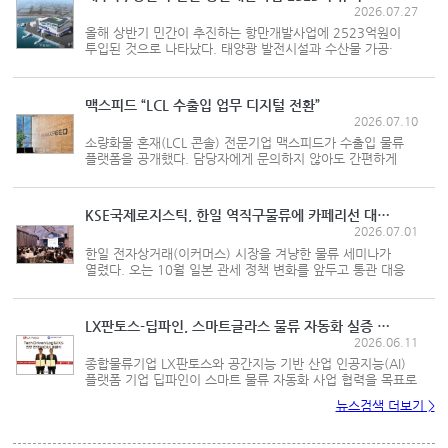
2026.07.27
올해 상반기 민간이 추진하는 항만개발사업에 2523억원이
투입된 것으로 나타났다. 태양광 발전시설과 수산물 가공·
유통시설, 물류창고 등 항만의 친환경·고부가가치 기능을
확충하는 사업이 이어졌다. 해양수산부는 2026년 상반기에
전국 10개 지방해양수산...
맥스피드 “LCL 수출입 업무 디지털 전환”
2026.07.10
소량화물 혼재(LCL 콘솔) 전문기업 맥스피드가 수출입 물류
플랫폼을 공개했다. 담당자에게 문의하지 않아도 간편하게
물류 과정을 확인할 수 있는 온라인 서비스다. 맥스피드는
7월1일부터 ‘e-MAXPEED’ 서비스를 시작했다고 밝혔다.
온라인 플랫폼에서...
KSE국제로지스틱, 한일 역직구물류에 카페리선 대안 제시
2026.07.01
한일 전자상거래(이커머스) 시장을 겨냥한 물류 세미나가
열렸다. 오는 10월 일본 관세 정책 변화를 앞두고 통관 대응
방안과 운송 전략을 점검하고, 일본행 이커머스 물류에서
해상운송 활용도를 높이는 방안이 공유됐다. 일본시장 전문
국제물류기업인 KSE국...
LX판토스-딥파인, 스마트글라스 물류 자동화 실증 추진
2026.06.11
종합물류기업 LX판토스와 공간지능 기반 산업 인공지능(AI)
플랫폼 기업 딥파인이 스마트 물류 자동화 사업 협력을 목표로
업무협약을 체결했다. 양사는 로봇·설비 기반의 스마트 물류
뉴스검색 더보기 >
기술을 공동 검증하고 물류창고 자동화 서비스 구축을
추진한다. 피킹·...