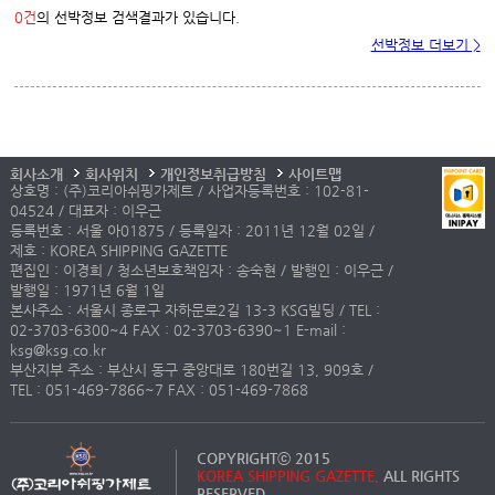
0건
의 선박정보 검색결과가 있습니다.
선박정보 더보기 >
회사소개
회사위치
개인정보취급방침
사이트맵
상호명 : (주)코리아쉬핑가제트 / 사업자등록번호 : 102-81-
04524 / 대표자 : 이우근
등록번호 : 서울 아01875 / 등록일자 : 2011년 12월 02일 /
제호 : KOREA SHIPPING GAZETTE
편집인 : 이경희 / 청소년보호책임자 : 송숙현 / 발행인 : 이우근 /
발행일 : 1971년 6월 1일
본사주소 : 서울시 종로구 자하문로2길 13-3 KSG빌딩 / TEL :
02-3703-6300~4 FAX : 02-3703-6390~1 E-mail :
ksg@ksg.co.kr
부산지부 주소 : 부산시 동구 중앙대로 180번길 13, 909호 /
TEL : 051-469-7866~7 FAX : 051-469-7868
COPYRIGHTⓒ 2015
KOREA SHIPPING GAZETTE.
ALL RIGHTS
RESERVED.