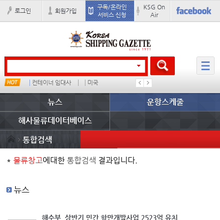
구독/온라인
KSG On
로그인
회원가입
서비스 신청
Air
컨테이너 임대사
미국
���ͤ
석도
뉴스
운항스케줄
해사물류데이터베이스
통합검색
*
물류창고
에대한
통합검색
결과입니다.
뉴스
해수부, 상반기 민간 항만개발사업 2523억 유치