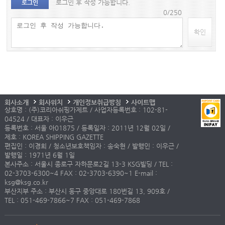
로그인 후 작성 가능합니다.
로그인
0/250
확인
회사소개
회사위치
개인정보취급방침
사이트맵
상호명 : (주)코리아쉬핑가제트 / 사업자등록번호 : 102-81-
04524 / 대표자 : 이우근
등록번호 : 서울 아01875 / 등록일자 : 2011년 12월 02일 /
제호 : KOREA SHIPPING GAZETTE
편집인 : 이경희 / 청소년보호책임자 : 송숙현 / 발행인 : 이우근 /
발행일 : 1971년 6월 1일
본사주소 : 서울시 종로구 자하문로2길 13-3 KSG빌딩 / TEL :
02-3703-6300~4 FAX : 02-3703-6390~1 E-mail :
ksg@ksg.co.kr
부산지부 주소 : 부산시 동구 중앙대로 180번길 13, 909호 /
TEL : 051-469-7866~7 FAX : 051-469-7868