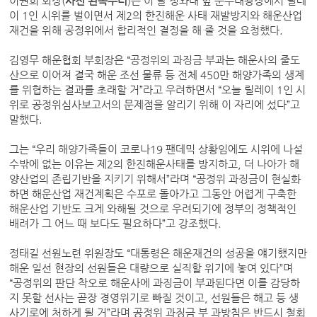
이권희 회장(
사진 왼쪽부터
)은 이 날 청와대 앞 분수대광장에서 릴레
이 1인 시위를 벌이면서 제2의 한진해운 사태 재발방지와 해운산업
재건을 위해 공정위에서 합리적인 결정을 해 줄 것을 요청했다.
김영무 해운협회 부회장은 “공정위의 과징금 부과는 해운사의 줄도
산으로 이어져 결국 해운 조선 물류 등 전체 450만 해양가족의 생계
를 위협하는 결과를 초래할 거”라고 우려하면서 “오늘 릴레이 1인 시
위로 공정위심사보고서의 문제점을 알리기 위해 이 자리에 섰다”고
말했다.
그는 “우리 해양가족들이 코로나19 팬데믹 상황임에도 시위에 나설
수밖에 없는 이유는 제2의 한진해운사태를 방지하고, 더 나아가 해
양산업의 존립기반을 지키기 위해서”라며 “공정위 과징금이 현실화
하면 해운산업 재건계획은 수포로 돌아가고 그동안 어렵게 구축한
해운산업 기반도 크게 와해될 것으로 우려되기에 정부의 정책적인
배려가 그 어느 때 보다도 필요하다”고 강조했다.
정태길 선원노련 위원장도 “대통령은 해운재건의 성공을 얘기했지만
해운 일선 현장의 선원들은 대량으로 실직할 위기에 놓여 있다”며
“공정위의 판단 착오로 해운사에 과징금이 부과된다면 이를 감당하
지 못할 선사는 곧장 경영위기로 빠질 것이고, 선원들은 해고 등 생
사기로에 처하게 될 거”라며 공정위 과징금 부 과방침은 반드시 철회