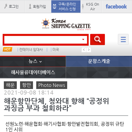
구독/온라인
KSG On
로그인
회원가입
서비스 신청
Air
컨테이너 임대사
미국
1
吏꾪씗
뉴스
운항스케줄
해사물류데이터베이스
해운
항만
Photo News
2021-09-08 18:14
해운항만단체, 청와대 향해 “공정위
과징금 부과 철회하라”
선원노련·해운협회·해기사협회·항만발전협의회, 공정위 규탄
1인 시위