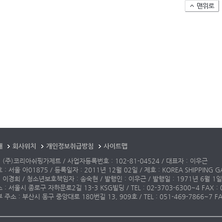
개
회사위치
개인정보취급방침
사이트맵
 (주)코리아쉬핑가제트 / 사업자등록번호 : 102-81-04524 / 대표자 : 이우근
: 서울 아01875 / 등록일자 : 2011년 12월 02일 / 제호 : KOREA SHIPPING G
 이경희 / 청소년보호책임자 : 송숙현 / 발행인 : 이우근 / 발행일 : 1971년 6월 1일
: 서울시 종로구 자하문로2길 13-3 KSG빌딩 / TEL : 02-3703-6300~4 FAX : 02-3
주소 : 부산시 동구 중앙대로 180번길 13, 909호 / TEL : 051-469-7866~7 FAX