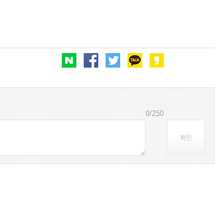
(주)맥스피드
MUMBAI | India
0/250
확인
아시아-유럽 수출 물동량 월간 추이(2024~2026
팬오션 VLCC 발주 현황
컨테이너 박스 유실사고 추이(2008~2025년)