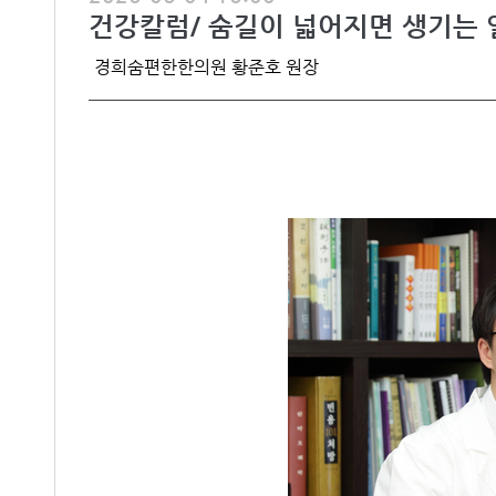
건강칼럼/ 숨길이 넓어지면 생기는 
경희숨편한한의원 황준호 원장