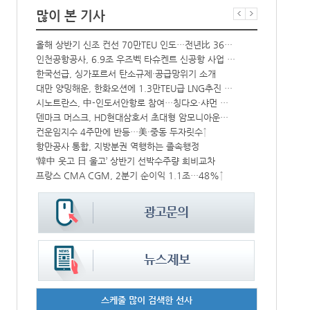
많이 본 기사
해수부 新청사 부산북항 재개발 부지에 짓는다…2030년 완공
올해 상반기 신조 컨선 70만TEU 인도…전년比 36% 감소
中-라오스 화물열차 상반기 수출입액 3.6조…전년比 34%↑
인천공항공사, 6.9조 우즈벡 타슈켄트 신공항 사업 참여
상승
한국선급, 싱가포르서 탄소규제·공급망위기 소개
BDI 2936
대만 양밍해운, 한화오션에 1.3만TEU급 LNG추진 컨선 6척 발주
해수부, 부산
CJ대한통운, 대구 도심서 자율주행 화물운송 시범 운행
시노트란스, 中-인도서안항로 참여…칭다오·샤먼 직항
덴마크 머스크, HD현대삼호서 초대형 암모니아운반선 인도받아
인사/ 해양수
中 시안-유럽 정기화물열차 상반기 운행실적 3000회 돌파
컨운임지수 4주만에 반등…美·중동 두자릿수↑
‘위험물 허위신고 급증’ 유실 컨박스 4년만에 1000개 넘어서
항만공사 통합, 지방분권 역행하는 졸속행정
IPA, 지역 공공기관과 사회연대경제기업 청년 고용지원 본격 추진
‘韓中 웃고 日 울고’ 상반기 선박수주량 희비교차
프랑스 CMA CGM, 2분기 순이익 1.1조…48%↑
페덱스, 광저
스케줄 많이 검색한 선사