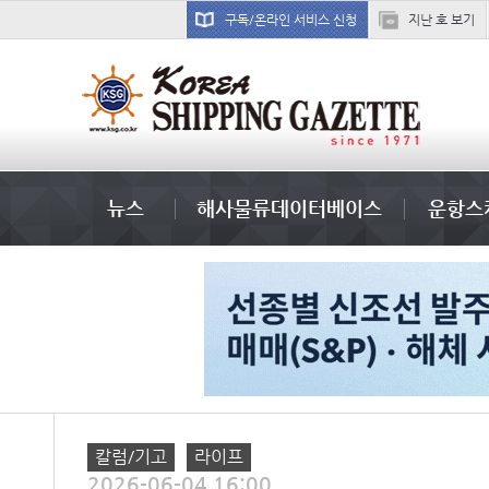
구독/온라인 서비스 신청
지난 호 보기
미중
뉴스
해사물류데이터베이스
운항스
칼럼/기고
라이프
2026-06-04 16:00