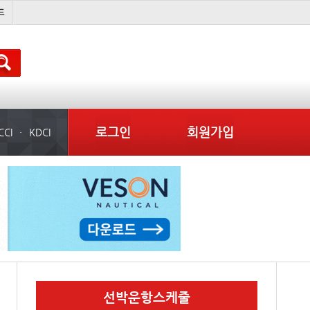
석도
미중
냉동
컨테이너 임대사
로그인
회원가입
CCI
KDCI
선박운항스케줄