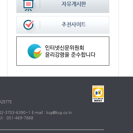
AZETTE
703-6390~1 E-mail : ksg@ksg.co.kr
 : 051-469-7868