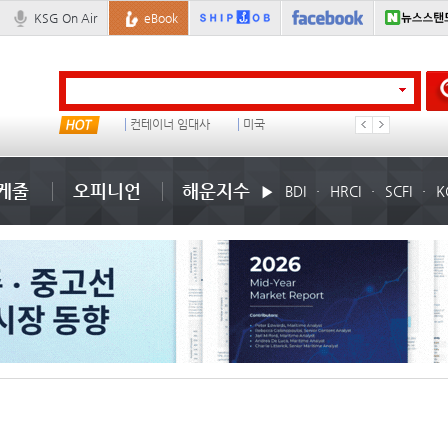
KSG On Air
eBook
냉동
컨테이너 임대사
미국
���ͤ
케줄
오피니언
해운지수
BDI
HRCI
SCFI
K