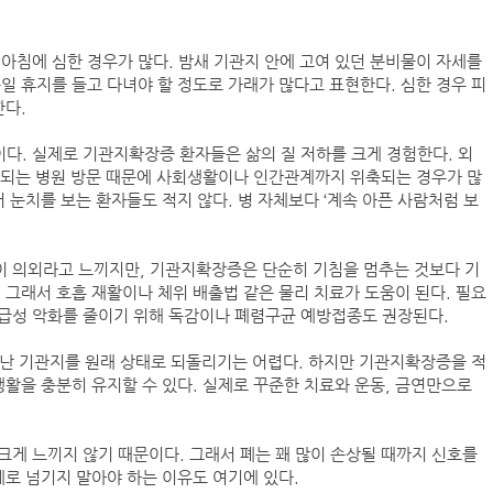
아침에 심한 경우가 많다. 밤새 기관지 안에 고여 있던 분비물이 자세를
일 휴지를 들고 다녀야 할 정도로 가래가 많다고 표현한다. 심한 경우 피
한다.
BDI 2936포인트…벌크선 시장, 全 선형서 동반 
해수부, 부산해심원 심판관 개방형 직위 공모
이다. 실제로 기관지확장증 환자들은 삶의 질 저하를 크게 경험한다. 외
반복되는 병원 방문 때문에 사회생활이나 인간관계까지 위축되는 경우가 많
인사/ 해양수산부
 눈치를 보는 환자들도 적지 않다. 병 자체보다 ‘계속 아픈 사람처럼 보
들이 의외라고 느끼지만, 기관지확장증은 단순히 기침을 멈추는 것보다 기
페덱스, 광저우-시드니 직항 화물노선 개설
 그래서 호흡 재활이나 체위 배출법 같은 물리 치료가 도움이 된다. 필요
 급성 악화를 줄이기 위해 독감이나 폐렴구균 예방접종도 권장된다.
늘어난 기관지를 원래 상태로 되돌리기는 어렵다. 하지만 기관지확장증을 적
생활을 충분히 유지할 수 있다. 실제로 꾸준한 치료와 운동, 금연만으로
 크게 느끼지 않기 때문이다. 그래서 폐는 꽤 많이 손상될 때까지 신호를
제로 넘기지 말아야 하는 이유도 여기에 있다.