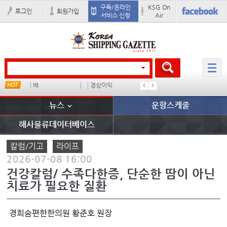
구독/온라인
KSG On
로그인
회원가입
서비스 신청
Air
배
경상이익
부산신항
�
뉴스
운항스케줄
해사물류데이터베이스
칼럼/기고
라이프
2026-07-08 16:00
건강칼럼/ 수족다한증, 단순한 땀이 아닌
치료가 필요한 질환
경희숨편한한의원 황준호 원장