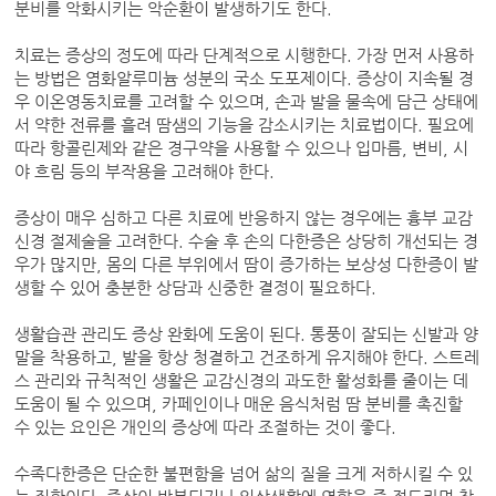
분비를 악화시키는 악순환이 발생하기도 한다.
치료는 증상의 정도에 따라 단계적으로 시행한다. 가장 먼저 사용하
는 방법은 염화알루미늄 성분의 국소 도포제이다. 증상이 지속될 경
우 이온영동치료를 고려할 수 있으며, 손과 발을 물속에 담근 상태에
서 약한 전류를 흘려 땀샘의 기능을 감소시키는 치료법이다. 필요에
따라 항콜린제와 같은 경구약을 사용할 수 있으나 입마름, 변비, 시
야 흐림 등의 부작용을 고려해야 한다.
증상이 매우 심하고 다른 치료에 반응하지 않는 경우에는 흉부 교감
신경 절제술을 고려한다. 수술 후 손의 다한증은 상당히 개선되는 경
우가 많지만, 몸의 다른 부위에서 땀이 증가하는 보상성 다한증이 발
생할 수 있어 충분한 상담과 신중한 결정이 필요하다.
생활습관 관리도 증상 완화에 도움이 된다. 통풍이 잘되는 신발과 양
말을 착용하고, 발을 항상 청결하고 건조하게 유지해야 한다. 스트레
스 관리와 규칙적인 생활은 교감신경의 과도한 활성화를 줄이는 데
도움이 될 수 있으며, 카페인이나 매운 음식처럼 땀 분비를 촉진할
수 있는 요인은 개인의 증상에 따라 조절하는 것이 좋다.
수족다한증은 단순한 불편함을 넘어 삶의 질을 크게 저하시킬 수 있