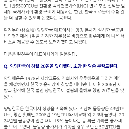
인 1만5500TEU급 친환경 액화천연가스(LNG) 연료 추진 선박을 앞
세워 국제사회의 환경 규제에 대응하는 한편, 한국 화주들이 수출 길
을 더 넓힐 수 있도록 돕겠다는 목표다.
린진두이(林金堆) 양밍한국 대표이사는 양밍 본사가 실시한 글로벌
법인평가에서 1위를 차지한 자부심을 바탕으로 화주에게 더 나은 서
비스를 제공할 수 있도록 노력하겠다고 밝혔다.
다음은 린진두이 대표이사와의 일문일답.
Q. 양밍한국이 창립 20돌을 맞이했다. 소감 한 말씀 부탁드린다.
양밍해운은 1978년 세방그룹의 자회사인 우주해운과 대리점 계약
을 체결하면서 한국 해운시장에 첫발을 내디뎠다. 이후 2006년 세
방과 합작해 한국 법인 양밍한국이 설립돼 올해로 창립 20주년을 맞
았다.
양밍한국은 한국에서 성장을 지속해 왔다. 지난해 물동량은 43만TE
U로, 창립 첫해인 2006년 19만TEU와 비교해 약 2.3배 늘었다. 20
24년엔 물동량이 전년 대비 15% 늘어나는 등 최근 가파른 증가세
를 보이고 있다. 물동량 증가세가 지속될 경우 조만간 50만TEU를