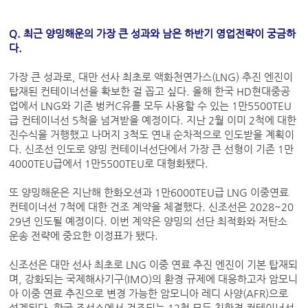
Q. 최근 양밍해운의 가장 큰 성과와 남은 하반기 영업전략이 궁금하
다.
가장 큰 성과로, 대만 선사 최초로 액화천연가스(LNG) 추진 엔진이
탑재된 컨테이너선을 확보한 걸 꼽고 싶다. 올해 한국 HD현대중공
업에서 LNG와 기존 벙커C유를 모두 사용할 수 있는 1만5500TEU
급 컨테이너선 5척을 넘겨받을 예정이다. 지난 2월 이미 2척에 대한
진수식을 거행했고 나머지 3척도 연내 순차적으로 인도받을 계획이
다. 신조선 인도로 양밍 컨테이너선단에서 가장 큰 선형이 기존 1만
4000TEU급에서 1만5500TEU로 대형화됐다.
또 양밍해운은 지난해 한화오션과 1만6000TEU급 LNG 이중연료
컨테이너선 7척에 대한 건조 계약을 체결했다. 신조선은 2028~20
29년 인도될 예정이다. 이번 계약은 양밍의 선단 최적화와 저탄소
운송 전략에 중요한 이정표가 됐다.
신조선은 대만 선사 최초로 LNG 이중 연료 추진 엔진이 기본 탑재되
며, 강화되는 국제해사기구(IMO)의 환경 규제에 대응하고자 암모니
아 이중 연료 추진으로 변경 가능한 암모니아 레디 사양(AFR)으로
설계된다. 한국 조선소에서 건조되는 12척 모두 친환경 컨테이너선