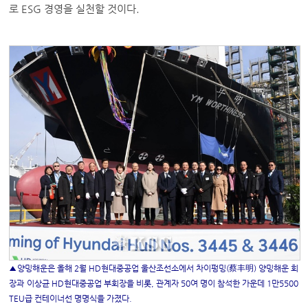
로 ESG 경영을 실천할 것이다.
▲양밍해운은 ‌올해 ‌2월 ‌HD현대중공업‌ 울산조선소에서‌ 차이펑밍(蔡丰明)‌ 양밍해운‌ 회
장과 ‌이상균 ‌HD현대중공업 ‌부회장을 ‌비롯,‌ 관계자‌ 50여 ‌명이 ‌참석한‌ 가운데 ‌1만5500
TEU급‌ 컨테이너선‌ 명명식을 ‌가졌다.