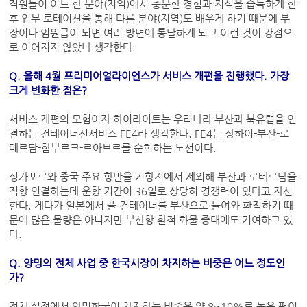
직원들이 어느 한 분야(지역)에서 충분한 경험과 지식을 습득하게 한
후 업무 로테이션을 통해 다른 분야(지역)도 배우게 하기 때문에 부
장이나 임원급이 되면 여러 방면에 통달하게 되고 이런 것이 강점으
로 이어지지 않았나 생각한다.
Q. 올해 4월 프리미어얼라이언스가 서비스 개편을 진행했다. 가장
크게 변화한 점은?
서비스 개편의 모험이자 하이라이트는 우리나라 부산과 북유럽을 연
결하는 컨테이너선서비스 FE4라 생각한다. FE4는 상하이-부산-로
테르담-함부르크-르아브르를 순회하는 노선이다.
싱가포르와 중국 주요 항만을 기항지에서 제외해 부산과 로테르담을
직항 연결하는데 운항 기간이 36일로 상당히 경쟁력이 있다고 자신
한다. 게다가 일본에서 풀 컨테이너를 부산으로 들여와 환적하기 때
문에 많은 물량은 아니지만 부산항 환적 화물 증대에도 기여하고 있
다.
Q. 양밍의 전체 사업 중 한국시장이 차지하는 비중은 어느 정도인
가?
전체 실적에서 양밍한국이 차지하는 비중은 약 8~10%로 높은 편이