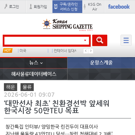
구독/온라인
KSG On
로그인
회원가입
서비스 신청
Air
미국
컨테이너 임대사
더블
완하이
뉴스
운항스케줄
해사물류데이터베이스
해운
물류
2026-06-01 09:07
‘대만선사 최초’ 친환경선박 앞세워
한국시장 50만TEU 목표
창간특집 인터뷰/ 양밍한국 린진두이 대표이사
지난해 물동량 43만TEU 달성…창립 첫해대비 2.3배↑