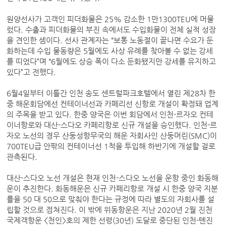
원양선사가 고객인 피더화물은 25% 감소한 1만1300TEU에 머물
렀다. 수출과 피더화물의 부진 속에서도 수입화물이 전체 실적 성장
을 견인한 셈이다. 선사 관계자는 “보통 노동절이 끝나면 수요가 둔
화하는데 수입 물동량은 5월에도 사상 유례를 찾아볼 수 없는 강세
를 띠었다”며 “6월에도 상승 폭이 다소 둔화됐지만 강세를 유지하고
있다”고 전했다.
6월4일부터 이틀간 인천 송도 센트럴파크호텔에서 열린 제28차 한
중 해운회담에선 컨테이너선과 카페리선 신항로 개설이 확정돼 업계
의 주목을 받고 있다. 한중 양국은 이번 회담에서 인천-르자오 컨테
이너항로와 대산-스다오 카페리항로 신규 개설을 승인했다. 인천-르
자오 노선의 경우 산둥성항무국의 해운 자회사인 산둥머린(SMC)이
700TEU급 안팎의 컨테이너선 1척을 투입해 하반기에 개설할 걸로
관측된다.
대산-스다오 노선 개설은 현재 인천-스다오 노선을 운항 중인 화동해
운이 추진한다. 화동해운은 신규 카페리항로 개설 시 한중 양국 지분
률을 50 대 50으로 맞춰야 한다는 규정에 따라 별도의 자회사를 설
립할 것으로 점쳐진다. 이 밖에 위동항운은 지난 2020년 2월 진천
국제객항운 <천인>호의 제한 선령(30년) 도달로 중단된 인천-톈진