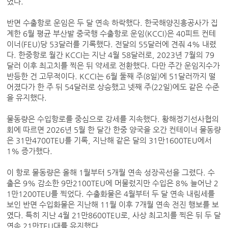
었다.
반면 수출항로 운임은 두 달 연속 하락했다. 한국해양진흥공사가 집
계한 6월 평균 부산발 중국행 수출항로 운임(KCCI)은 40피트 컨테
이너(FEU)당 53달러를 기록했다. 전달의 55달러에 견줘 4% 내렸
다. 한중항로 월간 KCCI는 지난 4월 58달러로, 2023년 7월의 79
달러 이후 최고치를 찍은 뒤 약세로 전환했다. 다만 주간 운임지수가
반등한 건 고무적이다. KCCI는 6월 둘째 주(8일)에 51달러까지 떨
어졌다가 한 주 뒤 54달러로 상승했고 넷째 주(22일)에도 같은 수준
을 유지했다.
물동량은 수입항로를 중심으로 강세를 지속했다. 황해정기선사협의
회에 따르면 2026년 5월 한 달간 한중 양국을 오간 컨테이너 물동량
은 31만4700TEU를 기록, 지난해 같은 달의 31만1600TEU에서
1% 증가했다.
이 항로 물동량은 올해 1월부터 5개월 연속 성장곡선을 그렸다. 수
출은 9% 감소한 9만2100TEU에 머물렀지만 수입은 8% 늘어난 2
1만1200TEU를 찍었다. 수출화물은 4월부터 두 달 연속 내림세를
보인 반면 수입화물은 지난해 11월 이후 7개월 연속 전진 행보를 보
였다. 특히 지난 4월 21만8600TEU로, 사상 최고치를 찍은 뒤 두 달
연속 21만TEU대를 유지했다.