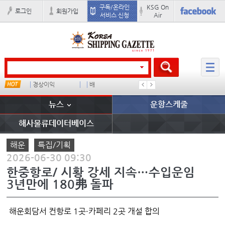
구독/온라인
KSG On
로그인
회원가입
서비스 신청
Air
경상이익
배
부산신항
이란 mo
뉴스
운항스케줄
해사물류데이터베이스
해운
특집/기획
2026-06-30 09:30
한중항로/ 시황 강세 지속…수입운임
3년만에 180弗 돌파
해운회담서 컨항로 1곳·카페리 2곳 개설 합의