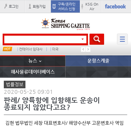
구독/온라인
KSG On
로그인
회원가입
서비스 신청
Air
컨테이너 임대사
미국
더블
완하이
뉴스
운항스케줄
해사물류데이터베이스
법률정보
2020-05-25 09:01
판례/ 양륙항에 입항해도 운송이
종료되지 않았다고요?
김현 법무법인 세창 대표변호사/ 해양수산부 고문변호사 역임