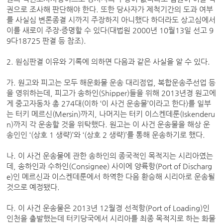
권으로 조사해 판단해야 한다. 또한 당사자가 제척기간의 도과 여부
를 사실심 변론종결 시까지 주장하지 아니했다 하더라도 상고심에서
이를 새로이 주장·증명할 수 있다(대법원 2000년 10월13일 선고 9
9다18725 판결 등 참조).
2. 원심판결 이유와 기록에 의하면 다음과 같은 사실을 알 수 있다.
가. 원고와 피고는 모두 해운화물 운송 대리점업, 복합운송주선업 등
을 영위하는데, 피고가 송하인(Shipper)들을 위해 2013년경 원고에
게 중고자동차 총 274대(이하 ‘이 사건 운송물’이라고 한다)를 일부
는 터키 메르신(Mersin)까지, 나머지는 터키 이스켄데룬(Iskenderu
n)까지 각 운송할 것을 위탁했다. 원고는 이 사건 운송물을 해상 운
송인인 ‘(상호 1 생략)’와 ‘(상호 2 생략)’를 통해 운송하기로 했다.
나. 이 사건 운송물에 관한 송하인의 종국적인 목적지는 시리아였는
데, 송하인과 수하인(Consignee) 사이에 양륙항(Port of Discharg
e)인 메르신과 이스켄데룬에서 하역한 다음 환승해 시리아로 운송될
것으로 예정됐다.
다. 이 사건 운송물은 2013년 12월경 선적항(Port of Loading)인
인천을 출발했는데 터키당국에서 시리아를 최종 목적지로 하는 화물