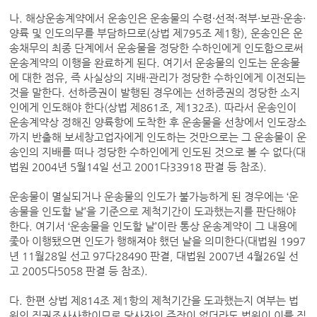
나. 해상운송계약에서 운송인은 운송물의 수령·선적·적부·보관·운송·
양륙 및 인도의무를 부담하므로(상법 제795조 제1항), 운송인은 운
송채무의 최종 단계에서 운송물을 정당한 수하인에게 인도함으로써
운송계약의 이행을 완료하게 된다. 여기서 운송물의 인도는 운송물
에 대한 점유, 즉 사실상의 지배·관리가 정당한 수하인에게 이전되는
것을 말한다. 선하증권이 발행된 경우에는 선하증권의 정당한 소지
인에게 인도해야 한다(상법 제861조, 제132조). 따라서 운송인이
운송계약상 정해진 양륙항에 도착한 후 운송물을 선창에서 인도장소
까지 반출해 보세창고업자에게 인도하는 것만으로는 그 운송물이 운
송인의 지배를 떠나 정당한 수하인에게 인도된 것으로 볼 수 없다(대
법원 2004년 5월14일 선고 2001다33918 판결 등 참조).
운송물이 멸실되거나 운송물의 인도가 불가능하게 된 경우에는 ‘운
송물을 인도할 날’을 기준으로 제척기간이 도과했는지를 판단해야
한다. 여기서 ‘운송물을 인도할 날’이란 통상 운송계약이 그 내용에
좇아 이행됐으면 인도가 행해져야 했던 날을 의미한다(대법원 1997
년 11월28일 선고 97다28490 판결, 대법원 2007년 4월26일 선
고 2005다5058 판결 등 참조).
다. 한편 상법 제814조 제1항의 제척기간을 도과했는지 여부는 법
원의 직권조사사항이므로 당사자의 주장이 없더라도 법원이 이를 직