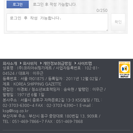
로그인 후 작성 가능합니다.
로그인
0/250
확인
회사소개
회사위치
개인정보취급방침
사이트맵
상호명 : (주)코리아쉬핑가제트 / 사업자등록번호 : 102-81-
04524 / 대표자 : 이우근
등록번호 : 서울 아01875 / 등록일자 : 2011년 12월 02일 /
제호 : KOREA SHIPPING GAZETTE
편집인 : 이경희 / 청소년보호책임자 : 송숙현 / 발행인 : 이우근 /
발행일 : 1971년 6월 1일
본사주소 : 서울시 종로구 자하문로2길 13-3 KSG빌딩 / TEL :
02-3703-6300~4 FAX : 02-3703-6390~1 E-mail :
ksg@ksg.co.kr
부산지부 주소 : 부산시 동구 중앙대로 180번길 13, 909호 /
TEL : 051-469-7866~7 FAX : 051-469-7868