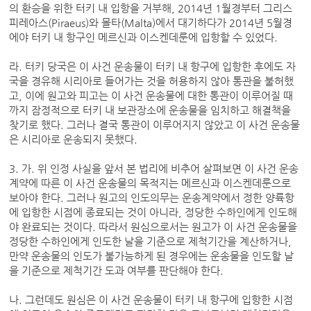
의 환승을 위한 터키 내 입항을 거부해, 2014년 1월경부터 그리스
피레아스(Piraeus)와 몰타(Malta)에서 대기하다가 2014년 5월경
에야 터키 내 항구인 메르신과 이스켄데룬에 입항할 수 있었다.
라. 터키 당국은 이 사건 운송물이 터키 내 항구에 입항한 후에도 자
국을 경유해 시리아로 들어가는 것을 허용하지 않아 통관을 불허했
고, 이에 원고와 피고는 이 사건 운송물에 대한 통관이 이루어질 때
까지 잠정적으로 터키 내 보관장소에 운송물을 임치하고 해결책을
찾기로 했다. 그러나 결국 통관이 이루어지지 않았고 이 사건 운송물
은 시리아로 운송되지 못했다.
3. 가. 위 인정 사실을 앞서 본 법리에 비추어 살펴보면 이 사건 운송
계약에 따른 이 사건 운송물의 목적지는 메르신과 이스켄데룬으로
보아야 한다. 그러나 원고의 인도의무는 운송계약에서 정한 양륙항
에 입항한 시점에 종료되는 것이 아니라, 정당한 수하인에게 인도해
야 완료되는 것이다. 따라서 원심으로서는 원고가 이 사건 운송물을
정당한 수하인에게 인도한 날을 기준으로 제척기간을 계산하거나,
만약 운송물의 인도가 불가능하게 된 경우에는 운송물을 인도할 날
을 기준으로 제척기간 도과 여부를 판단해야 한다.
나. 그런데도 원심은 이 사건 운송물이 터키 내 항구에 입항한 시점