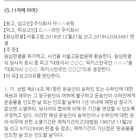
<5.11자에 이어>
【원고, 상고인】 주식회사 자▽△쉬핑
【피고, 피상고인】 스△△라인 주식회사
【원심판결】 서울고법 2018년 12월21일 선고 2018나2043461 판
결
【주 문】
원심판결을 파기하고, 사건을 서울고등법원에 환송한다. 원심판결
의 당사자 표시 중 피고 “대표이사 ○○○, 파키스탄국인 △△△”을
“대표이사 ○○○, 파키스탄국인 □□□”으로 경정한다.
【이 유】 상고이유를 판단한다.
1. 가. 상법 제814조 제1항은 운송인의 송하인 또는 수하인에 대한
채권과 채무는 그 청구원인의 여하에 불구하고 운송인이 수하인에게
운송물을 인도한 날 또는 인도할 날부터 1년 이내에 재판상 청구가
없으면 소멸하되, 당사자의 합의에 의해 위 기간을 연장할 수 있도록
규정하고 있다. 이러한 해상 운송인의 송하인이나 수하인에 대한 권
리·의무에 관한 소멸기간은 제척기간이고(대법원 1997년 11월28
일 선고 97다28490 판결 등 참조), 제척기간의 기산점은 ‘운송물을
인도한 날 또는 인도할 날’이다.