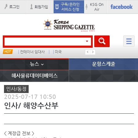
구독/온라인
KSG On
로그인
회원가입
서비스 신청
Air
컨테이너 임대사
미국
1
吏꾪씗�
뉴스
운항스케줄
해사물류데이터베이스
인사/동정
2025-07-17 10:50
인사/ 해양수산부
< 계장급 전보 >