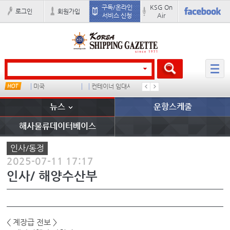
구독/온라인
KSG On
로그인
회원가입
서비스 신청
Air
미국
컨테이너 임대사
�
더블
뉴스
운항스케줄
해사물류데이터베이스
인사/동정
2025-07-11 17:17
인사/ 해양수산부
< 계장급 전보 >