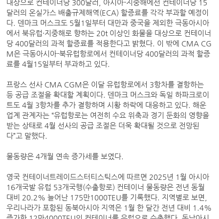
대상으로 컨테이너당 300달러, 아시아-지중해에선 컨테이너당 15
달러의 온실가스 배출규제해역(ECA) 할증료를 각각 부과할 예정이
다. 덴마크 머스크도 5월1일부터 대만과 중국을 제외한 극동아시아
에서 북유럽·지중해로 향하는 20t 이상인 화물을 대상으로 컨테이너
당 400달러의 과적 할증료를 적용한다고 밝혔다. 이 밖에 CMA CG
M은 극동아시아-북유럽항로에서 컨테이너당 400달러의 과적 할증
료를 4월15일부터 부과하고 있다.
프랑스 선사 CMA CGM은 이달 유럽항로에서 3항차를 결항하는
등 공급 조절을 확대할 계획이다. 덴마크 머스크와 독일 하파크로이
트도 4월 3항차를 추가 결항하며 시황 하락에 대응하고 있다. 해운
업계 관계자는 “유럽항로는 여전히 수요 위축과 경기 둔화의 영향을
받는 상태로 4월 선사의 공급 조절은 더욱 확대될 것으로 전망된
다”고 말했다.
물동량은 4개월 연속 증가세를 보였다.
영국 컨테이너트레이드스터티스틱스에 따르면 2025년 1월 아시아
16개국발 유럽 53개국행(수출항로) 컨테이너 물동량은 전년 동월
대비 20.2% 늘어난 175만1000TEU를 기록했다. 지역별로 보면,
우리나라가 포함된 동북아시아 지역은 1월 한 달간 전년 대비 1.4%
증가한 12만4000TEU의 컨테이너를 유럽으로 수출했다. 동남아시