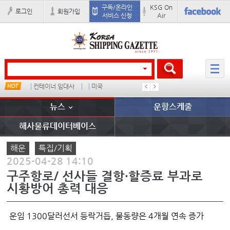
구독/온라인
KSG On
로그인
회원가입
서비스 신청
Air
컨테이너 임대사
미국
���ͤ
석도
뉴스
운항스케줄
해사물류데이터베이스
해운
특집/기획
2025-04-28 14:10
구주항로/ 선사들 결항·할증료 부과로
시황방어 총력 대응
운임 1300달러선서 등락거듭, 물동량은 4개월 연속 증가