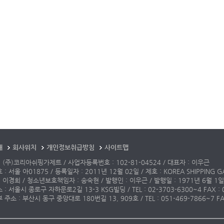
개
회사위치
개인정보취급방침
사이트맵
 (주)코리아쉬핑가제트 / 사업자등록번호 : 102-81-04524 / 대표자 : 이우근
: 서울 아01875 / 등록일자 : 2011년 12월 02일 / 제호 : KOREA SHIPPING G
 이경희 / 청소년보호책임자 : 송숙현 / 발행인 : 이우근 / 발행일 : 1971년 6월 1일
: 서울시 종로구 자하문로2길 13-3 KSG빌딩 / TEL : 02-3703-6300~4 FAX : 02-3
주소 : 부산시 동구 중앙대로 180번길 13, 909호 / TEL : 051-469-7866~7 FAX