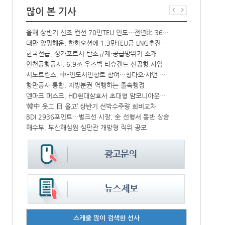
많이 본 기사
↑
올해 상반기 신조 컨선 70만TEU 인도…전년比 36% 감소
프랑스 CMA 
대만 양밍해운, 한화오션에 1.3만TEU급 LNG추진 컨선 6척 발주
컨운임지수 4
해수부 新청사 부산북항 재개발 부지에 짓는다…2030년 완공
한국선급, 싱가포르서 탄소규제·공급망위기 소개
中-라오스 화물열차 상반기 수출입액 3.6조…전년比 34%↑
인천공항공사, 6.9조 우즈벡 타슈켄트 신공항 사업 참여
CJ대한통운, 대구 도심서 자율주행 화물운송 시범 운행
시노트란스, 中-인도서안항로 참여…칭다오·샤먼 직항
모집
항만공사 통합, 지방분권 역행하는 졸속행정
울산항만공사,
덴마크 머스크, HD현대삼호서 초대형 암모니아운반선 인도받아
인사/ 해양수
IPA, 지역 공공기관과 사회연대경제기업 청년 고용지원 본격 추진
‘韓中 웃고 日 울고’ 상반기 선박수주량 희비교차
中 시안-유럽 정기화물열차 상반기 운행실적 3000회 돌파
BDI 2936포인트…벌크선 시장, 全 선형서 동반 상승
해수부, 부산해심원 심판관 개방형 직위 공모
페덱스, 광저
스케줄 많이 검색한 선사