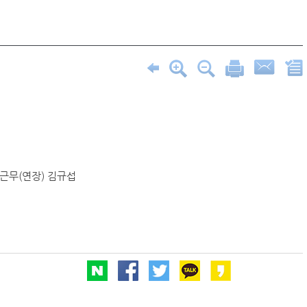
근무(연장) 김규섭