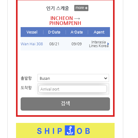
인기 스케줄
INCHEON
PHNOMPENH
Vessel
D-Date
A-Date
Agent
Interasia
Wan Hai 308
08/21
09/09
Lines Korea
출발항
도착항
검색