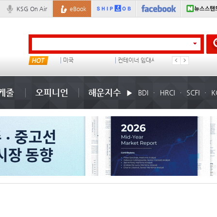
KSG On Air
eBook
냉동
미국
컨테이너 임대사
석도
케줄
오피니언
해운지수
BDI
HRCI
SCFI
K