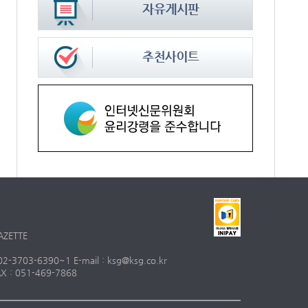
AZETTE
703-6390~1 E-mail : ksg@ksg.co.kr
 : 051-469-7868