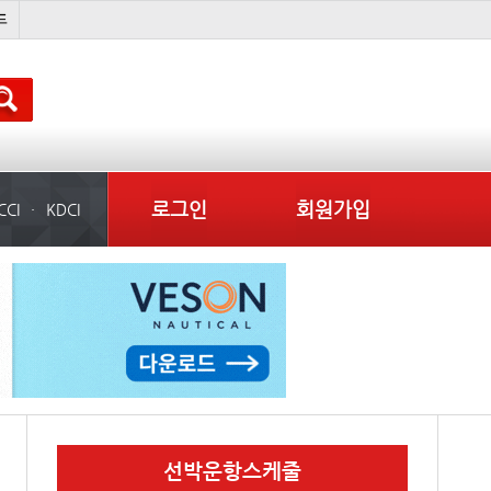
���ͤ
미중
냉동
미국
로그인
회원가입
CCI
KDCI
선박운항스케줄