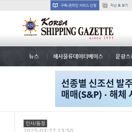
구독/온라인 서비스 신청
지난 호 보기
미중
뉴스
해사물류데이터베이스
운항스
인사/동정
2025-03-27 13:50