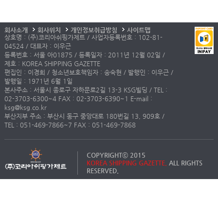
회사소개
회사위치
개인정보취급방침
사이트맵
상호명 : (주)코리아쉬핑가제트 / 사업자등록번호 : 102-81-
04524 / 대표자 : 이우근
등록번호 : 서울 아01875 / 등록일자 : 2011년 12월 02일 /
제호 : KOREA SHIPPING GAZETTE
편집인 : 이경희 / 청소년보호책임자 : 송숙현 / 발행인 : 이우근 /
발행일 : 1971년 6월 1일
본사주소 : 서울시 종로구 자하문로2길 13-3 KSG빌딩 / TEL :
02-3703-6300~4 FAX : 02-3703-6390~1 E-mail :
ksg@ksg.co.kr
부산지부 주소 : 부산시 동구 중앙대로 180번길 13, 909호 /
TEL : 051-469-7866~7 FAX : 051-469-7868
COPYRIGHTⓒ 2015
KOREA SHIPPING GAZETTE.
ALL RIGHTS
RESERVED.