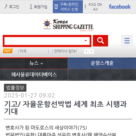
구독/온라인
KSG On
로그인
회원가입
서비스 신청
Air
미국
컨테이너 임대사
석도
미중
뉴스
운항스케줄
해사물류데이터베이스
법률정보
2025-01-27 09:02
기고/ 자율운항선박법 세계 최초 시행과
기대
변호사가 된 마도로스의 세상이야기(75)
법무법인(유한) 대륙아주 성우린 변호사(現 해양수산부