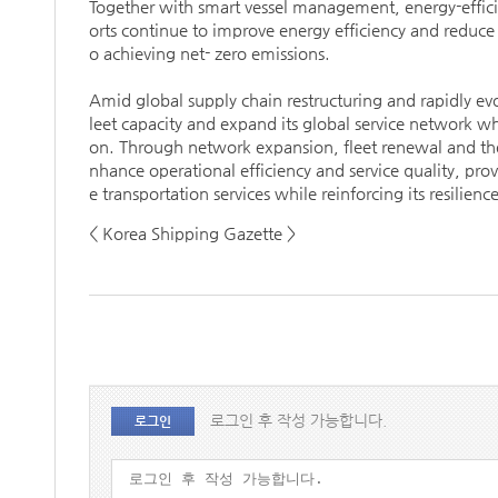
Together with smart vessel management, energy-efficien
orts continue to improve energy efficiency and redu
o achieving net- zero emissions.
Amid global supply chain restructuring and rapidly ev
leet capacity and expand its global service network w
on. Through network expansion, fleet renewal and the
nhance operational efficiency and service quality, p
e transportation services while reinforcing its resilie
< Korea Shipping Gazette >
로그인 후 작성 가능합니다.
로그인