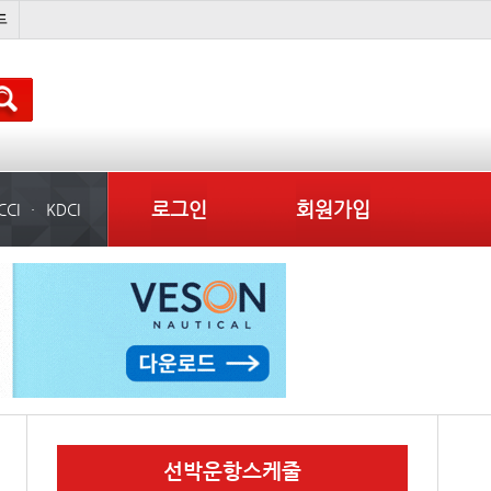
이란 mou
미국
컨테이너 임대사
배
로그인
회원가입
CCI
KDCI
선박운항스케줄