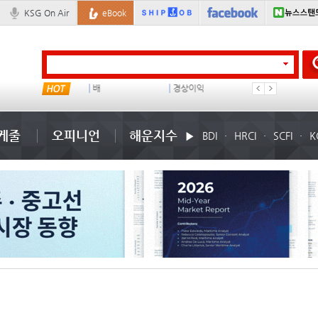
KSG On Air
eBook
컨테이너 임대사
배
경상이익
부산신항
케줄
오피니언
해운지수
BDI
HRCI
SCFI
K