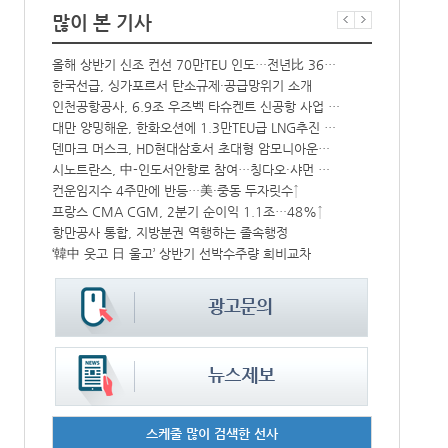
많이 본 기사
해수부 新청사 부산북항 재개발 부지에 짓는다…2030년 완공
올해 상반기 신조 컨선 70만TEU 인도…전년比 36% 감소
中-라오스 화물열차 상반기 수출입액 3.6조…전년比 34%↑
한국선급, 싱가포르서 탄소규제·공급망위기 소개
상승
인천공항공사, 6.9조 우즈벡 타슈켄트 신공항 사업 참여
BDI 2936
대만 양밍해운, 한화오션에 1.3만TEU급 LNG추진 컨선 6척 발주
해수부, 부산
CJ대한통운, 대구 도심서 자율주행 화물운송 시범 운행
덴마크 머스크, HD현대삼호서 초대형 암모니아운반선 인도받아
시노트란스, 中-인도서안항로 참여…칭다오·샤먼 직항
인사/ 해양수
中 시안-유럽 정기화물열차 상반기 운행실적 3000회 돌파
컨운임지수 4주만에 반등…美·중동 두자릿수↑
‘위험물 허위신고 급증’ 유실 컨박스 4년만에 1000개 넘어서
프랑스 CMA CGM, 2분기 순이익 1.1조…48%↑
IPA, 지역 공공기관과 사회연대경제기업 청년 고용지원 본격 추진
항만공사 통합, 지방분권 역행하는 졸속행정
‘韓中 웃고 日 울고’ 상반기 선박수주량 희비교차
페덱스, 광저
스케줄 많이 검색한 선사