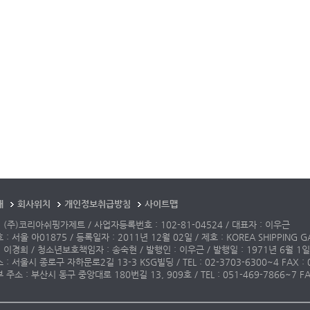
개
회사위치
개인정보취급방침
사이트맵
 (주)코리아쉬핑가제트 / 사업자등록번호 : 102-81-04524 / 대표자 : 이우근
: 서울 아01875 / 등록일자 : 2011년 12월 02일 / 제호 : KOREA SHIPPING G
 이경희 / 청소년보호책임자 : 송숙현 / 발행인 : 이우근 / 발행일 : 1971년 6월 1일
: 서울시 종로구 자하문로2길 13-3 KSG빌딩 / TEL : 02-3703-6300~4 FAX : 02-3
주소 : 부산시 동구 중앙대로 180번길 13, 909호 / TEL : 051-469-7866~7 FAX