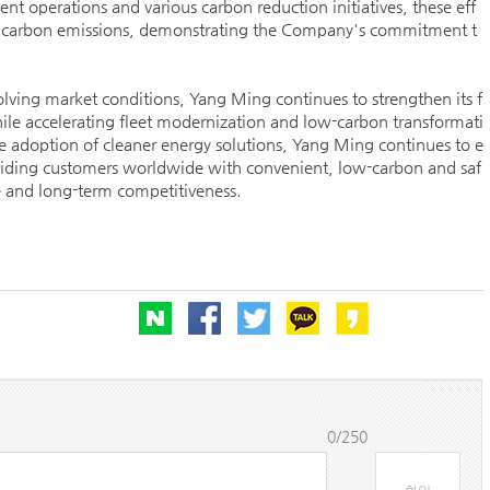
t operations and various carbon reduction initiatives, these eff
ce carbon emissions, demonstrating the Company's commitment t
olving market conditions, Yang Ming continues to strengthen its f
BDI 2936포인트…벌크선 시장, 全 선형서 동반 
hile accelerating fleet modernization and low-carbon transformati
해수부, 부산해심원 심판관 개방형 직위 공모
 adoption of cleaner energy solutions, Yang Ming continues to e
roviding customers worldwide with convenient, low-carbon and saf
인사/ 해양수산부
nce and long-term competitiveness.
페덱스, 광저우-시드니 직항 화물노선 개설
0/250