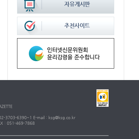
AZETTE
703-6390~1 E-mail : ksg@ksg.co.kr
 : 051-469-7868