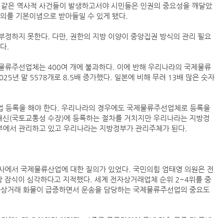
 같은 역사적 사건들이 발생하고서야 시민들은 인권의 중요성을 깨달았
(주)맥스피드
의를 기본이념으로 받아들일 수 있게 됐다.
정하지 못한다. 다만, 권한의 지방 이양이 중앙집권 방식의 관리 필요
NHAVA SHEVA | India
다.
제물류주선업체는 400여 개에 불과하다. 이에 반해 우리나라의 국제물류
25년 말 5578개로 8.5배 증가했다. 일본에 비해 무려 13배 많은 숫자
 등록을 해야 한다. 우리나라의 경우에도 국제물류주선업체로 등록을
통대신(국토교통성 수장)에 등록하는 절차를 거치지만 우리나라는 지방정
정부에서 관리하고 있고 우리나라는 지방정부가 관리주체가 된다.
아시아-유럽 수출 물동량 월간 추이(2024~2026
사에서 국제물류산업에 대한 질의가 있었다. 국민의힘 엄태영 의원은 전
장 잠식이 심각하다고 지적했다. 세계 전자상거래업체 순위 2~4위를 중
팬오션 VLCC 발주 현황
전자상거래 화물이 급증하면서 운송을 담당하는 국제물류주선업의 중요도
컨테이너 박스 유실사고 추이(2008~2025년)