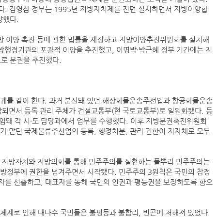
다. 김영삼 정부는 1995년 지방자치제를 전면 실시하면서 지방이양합
양했다.
항만공사 통합, 지방분권 역행하는 졸속행정
지방 이양 촉진 등에 관한 법률을 제정하고 지방이양추진위원회를 설치해
‘韓中 웃고 日 울고’ 상반기 선박수주량 희비교차
지방행정기관의 포괄적 이양을 추진했고, 이명박·박근혜 정부 기간에는 지
BDI 2936포인트…벌크선 시장, 全 선형서 동반 
로 분권을 추진했다.
해수부, 부산해심원 심판관 개방형 직위 공모
 궤를 같이 한다. 과거 분산돼 있던 해상화물운송주선업과 항공화물운송
울산항만공사, 중소기업 ESG 지원사업 참여기업 
합되면서 등록 관리 주체가 건설교통부(현 국토교통부)로 일원화됐다. 등
인사/ 해양수산부
 위임돼 각 시·도 담당과에서 업무를 수행했다. 이후 지방분권촉진위원회
가 맡던 국제물류주선업의 등록, 행정처분, 관리 권한이 지자체로 모두
듯, 지방자치와 지방의회를 통해 민주주의를 실현하는 풀뿌리 민주주의는
 지방정부에 권한을 넘겨주면서 시작됐다. 민주주의 3원칙은 국민의 참정
표자를 선출하고, 대표자를 통해 국민의 인권과 평등권을 보장하도록 함으
체제로 인해 대다수 국민들은 불평등과 불합리, 빈곤에 처해져 있었다.