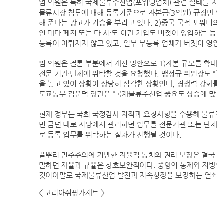
엄 의원은 특히 국제물류주선업(포워딩업체) 관련 실태를 지
물류시장 침투에 대해 등록기준으로 자본금(3억원) 규정만 
해 준다는 광고가 기승을 부리고 있다. 2)중국 국적 포워
인 데다 폐지 또는 타 시·도 이관 기업도 버젓이 영업하는 등
등록이 이뤄지지 않고 있고, 일부 무등록 업체가 버젓이 영
엄 의원은 결론 부분에서 개선 방안으로 1)자본 규모를 확대
전문 기관·단체에 위탁할 것을 요청했다. 맹성규 위원장도
을 놓고 있어 상황이 상당히 심각한 상황인데, 경쟁력 강화를
토교통부 김윤덕 장관은 “국제물류주선업 중요도 상승에 맞는
현재 정부는 국회 국정감사 지적과 요청사항을 수용해 물류
면 금년 내로 지방에서 관리하던 업무를 전문기관 또는 단체
로 등록 업무를 위탁하는 절차가 진행될 것이다.
풀뿌리 민주주의에 기반한 자율적 통치와 권리 보장은 결국 
말하면 자율과 규율은 상호보완적이다. 중앙의 통제와 지방
것이야말로 국제물류산업 발전과 지속성장을 보장하는 열쇠
< 코리아쉬핑가제트 >