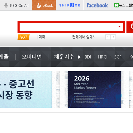
KSG On Air
eBook
부산신항
미국
컨테이너 임대사
�
케줄
오피니언
해운지수
BDI
HRCI
SCFI
K