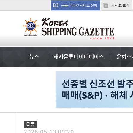
구독/온라인 서비스 신청
지난 호 보기
경상이익
뉴스
해사물류데이터베이스
운항스
물류
2026-05-13 09:20