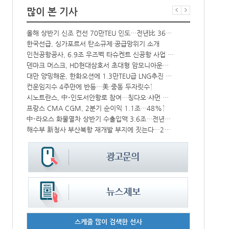
많이 본 기사
올해 상반기 신조 컨선 70만TEU 인도…전년比 36% 감소
항만공사 통합
한국선급, 싱가포르서 탄소규제·공급망위기 소개
‘韓中 웃고 
상승
인천공항공사, 6.9조 우즈벡 타슈켄트 신공항 사업 참여
BDI 2936
덴마크 머스크, HD현대삼호서 초대형 암모니아운반선 인도받아
해수부, 부산
CJ대한통운, 대구 도심서 자율주행 화물운송 시범 운행
대만 양밍해운, 한화오션에 1.3만TEU급 LNG추진 컨선 6척 발주
‘위험물 허위신고 급증’ 유실 컨박스 4년만에 1000개 넘어서
컨운임지수 4주만에 반등…美·중동 두자릿수↑
中 시안-유럽 정기화물열차 상반기 운행실적 3000회 돌파
시노트란스, 中-인도서안항로 참여…칭다오·샤먼 직항
모집
프랑스 CMA CGM, 2분기 순이익 1.1조…48%↑
울산항만공사,
中-라오스 화물열차 상반기 수출입액 3.6조…전년比 34%↑
인사/ 해양수
IPA, 지역 공공기관과 사회연대경제기업 청년 고용지원 본격 추진
해수부 新청사 부산북항 재개발 부지에 짓는다…2030년 완공
스케줄 많이 검색한 선사