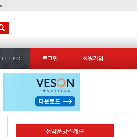
배
경상이익
부산신항
미국
로그인
회원가입
CCI
KDCI
선박운항스케줄