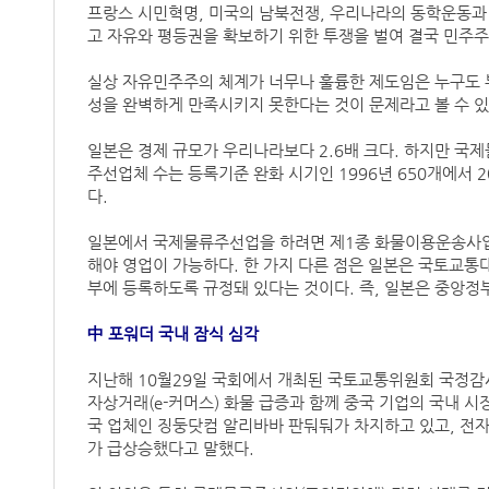
프랑스 시민혁명, 미국의 남북전쟁, 우리나라의 동학운동과
고 자유와 평등권을 확보하기 위한 투쟁을 벌여 결국 민주주
실상 자유민주주의 체계가 너무나 훌륭한 제도임은 누구도 부
성을 완벽하게 만족시키지 못한다는 것이 문제라고 볼 수 있
일본은 경제 규모가 우리나라보다 2.6배 크다. 하지만 국
주선업체 수는 등록기준 완화 시기인 1996년 650개에서 20
다.
일본에서 국제물류주선업을 하려면 제1종 화물이용운송사업
해야 영업이 가능하다. 한 가지 다른 점은 일본은 국토교
부에 등록하도록 규정돼 있다는 것이다. 즉, 일본은 중앙
中 포워더 국내 잠식 심각
지난해 10월29일 국회에서 개최된 국토교통위원회 국정감
자상거래(e-커머스) 화물 급증과 함께 중국 기업의 국내 시
국 업체인 징둥닷컴 알리바바 판둬둬가 차지하고 있고, 
가 급상승했다고 말했다.