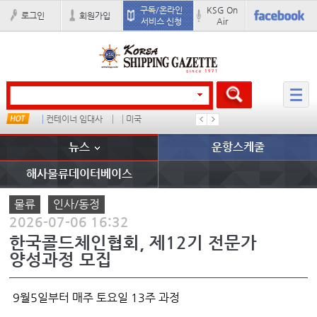
구독/온라인
KSG On
로그인
회원가입
서비스 신청
Air
컨테이너 임대사
미국
배
경상이익
뉴스
운항스케줄
해사물류데이터베이스
물류
인사/동정
2026-07-06 16:32
한국콜드체인협회, 제12기 전문가
양성과정 모집
9월5일부터 매주 토요일 13주 과정