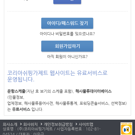
아이디/패스워드 찾기
아이디나 비밀번호를 잊으셨나요?
회원가입하기
아직 회원이 아니신가요?
코리아쉬핑가제트 웹사이트는 유료서비스로
운영됩니다.
운항스케줄
(지난 호 보기의 스케줄 포함),
해사물류데이터베이스
(인물정보,
업체정보, 해사물류용어사전, 해사물류통계, 포워딩콘솔서비스, 선박정보)
는
유료서비스
입니다.
회사소개
회사위치
개인정보취급방침
사이트맵
상호명 : (주)코리아쉬핑가제트 / 사업자등록번호 : 102-81-
04524 / 대표자 : 이우근