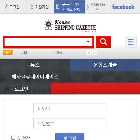
구독/온라인
KSG On
로그인
회원가입
서비스 신청
Air
드
더블
미국
완하이
컨테이너
뉴스
운항스케줄
해사물류데이터베이스
로그인
ID 저장
로그인