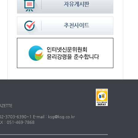
AZETTE
703-6390~1 E-mail : ksg@ksg.co.kr
 : 051-469-7868