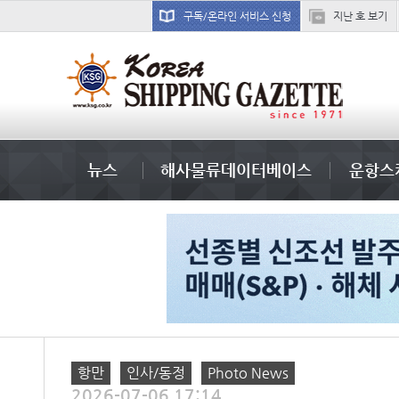
구독/온라인 서비스 신청
지난 호 보기
미중
뉴스
해사물류데이터베이스
운항스
항만
인사/동정
Photo News
2026-07-06 17:14