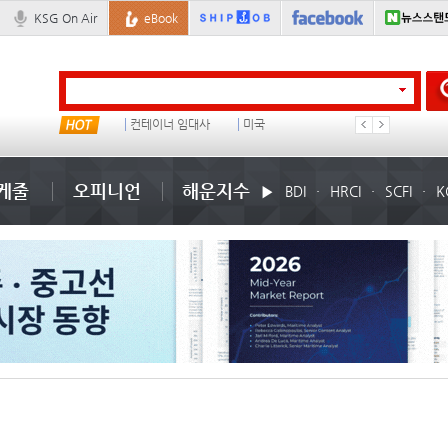
KSG On Air
eBook
냉동
컨테이너 임대사
미국
���ͤ
케줄
오피니언
해운지수
BDI
HRCI
SCFI
K