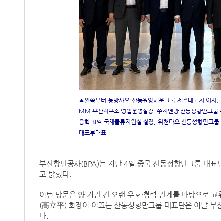
▲왼쪽부터 동방샤오 산둥원양해운그룹 제주대표처 이사, 
MM 부산사무소 영업운영실장, 쑤지엔광 산둥성항만그룹 부
응혁 BPA 국제물류지원실 실장, 위천타오 산둥성항만그룹
대표부대표
부산항만공사(BPA)는 지난 4일 중국 산동성항만그룹 대표
고 밝혔다.
이번 방문은 양 기관 간 오랜 우호·협력 관계를 바탕으로 
(高立平) 회장이 이끄는 산동성항만그룹 대표단은 이날 부산
다.