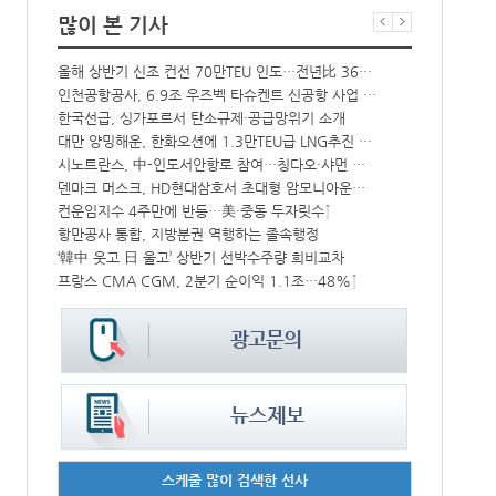
많이 본 기사
해수부 新청사 부산북항 재개발 부지에 짓는다…2030년 완공
올해 상반기 신조 컨선 70만TEU 인도…전년比 36% 감소
中-라오스 화물열차 상반기 수출입액 3.6조…전년比 34%↑
인천공항공사, 6.9조 우즈벡 타슈켄트 신공항 사업 참여
상승
한국선급, 싱가포르서 탄소규제·공급망위기 소개
BDI 2936
대만 양밍해운, 한화오션에 1.3만TEU급 LNG추진 컨선 6척 발주
해수부, 부산
CJ대한통운, 대구 도심서 자율주행 화물운송 시범 운행
시노트란스, 中-인도서안항로 참여…칭다오·샤먼 직항
덴마크 머스크, HD현대삼호서 초대형 암모니아운반선 인도받아
인사/ 해양수
中 시안-유럽 정기화물열차 상반기 운행실적 3000회 돌파
컨운임지수 4주만에 반등…美·중동 두자릿수↑
‘위험물 허위신고 급증’ 유실 컨박스 4년만에 1000개 넘어서
항만공사 통합, 지방분권 역행하는 졸속행정
IPA, 지역 공공기관과 사회연대경제기업 청년 고용지원 본격 추진
‘韓中 웃고 日 울고’ 상반기 선박수주량 희비교차
프랑스 CMA CGM, 2분기 순이익 1.1조…48%↑
페덱스, 광저
스케줄 많이 검색한 선사