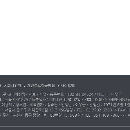
개
회사위치
개인정보취급방침
사이트맵
 (주)코리아쉬핑가제트 / 사업자등록번호 : 102-81-04524 / 대표자 : 이우근
: 서울 아01875 / 등록일자 : 2011년 12월 02일 / 제호 : KOREA SHIPPING G
 이경희 / 청소년보호책임자 : 송숙현 / 발행인 : 이우근 / 발행일 : 1971년 6월 1일
: 서울시 종로구 자하문로2길 13-3 KSG빌딩 / TEL : 02-3703-6300~4 FAX : 02-3
주소 : 부산시 동구 중앙대로 180번길 13, 909호 / TEL : 051-469-7866~7 FAX