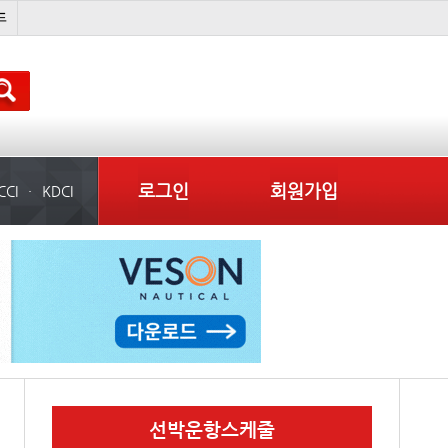
석도
미중
냉동
컨테이너 임대사
로그인
회원가입
CCI
KDCI
선박운항스케줄