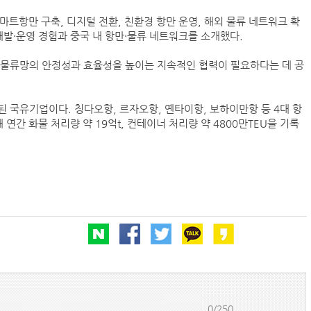
마트항만 구축, 디지털 전환, 친환경 항만 운영, 해외 물류 네트워크 확
개발·운영 경험과 중국 내 항만·물류 네트워크를 소개했다.
상물류망의 안정성과 효율성을 높이는 지속적인 협력이 필요하다는 데 공
BDI 2936포인트…벌크선 시장, 全 선형서 동반 
해수부, 부산해심원 심판관 개방형 직위 공모
 국유기업이다. 칭다오항, 르자오항, 옌타이항, 보하이만항 등 4대 항
인사/ 해양수산부
연간 화물 처리량 약 19억t, 컨테이너 처리량 약 4800만TEU을 기록
페덱스, 광저우-시드니 직항 화물노선 개설
0/250