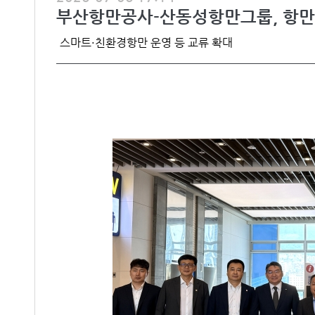
부산항만공사-산동성항만그룹, 항만
스마트·친환경항만 운영 등 교류 확대