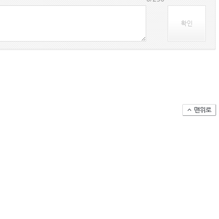
(주)맥스피드
확인
MUMBAI | India
아시아-유럽 수출 물동량 월간 추이(2024~2026
팬오션 VLCC 발주 현황
컨테이너 박스 유실사고 추이(2008~2025년)