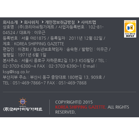
회사소개
회사위치
개인정보취급방침
사이트맵
상호명 : (주)코리아쉬핑가제트 / 사업자등록번호 : 102-81-
04524 / 대표자 : 이우근
등록번호 : 서울 아01875 / 등록일자 : 2011년 12월 02일 /
제호 : KOREA SHIPPING GAZETTE
편집인 : 이경희 / 청소년보호책임자 : 송숙현 / 발행인 : 이우근 /
발행일 : 1971년 6월 1일
본사주소 : 서울시 종로구 자하문로2길 13-3 KSG빌딩 / TEL :
02-3703-6300~4 FAX : 02-3703-6390~1 E-mail :
ksg@ksg.co.kr
부산지부 주소 : 부산시 동구 중앙대로 180번길 13, 909호 /
TEL : 051-469-7866~7 FAX : 051-469-7868
COPYRIGHTⓒ 2015
KOREA SHIPPING GAZETTE.
ALL RIGHTS
RESERVED.