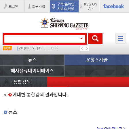
구독/온라인
KSG On
로그인
회원가입
서비스 신청
Air
컨테이너 임대사
미국
�
배
뉴스
운항스케줄
해사물류데이터베이스
통합검색
*
�
에대한
통합검색
결과입니다.
뉴스
뉴스검색 더보기 >