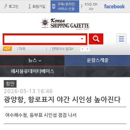
구독/온라인
KSG On
로그인
회원가입
서비스 신청
Air
미국
컨테이너 임대사
더블
�
뉴스
운항스케줄
해사물류데이터베이스
항만
2026-05-13 16:46
광양항, 항로표지 야간 시인성 높아진다
여수해수청, 등부표 시인성 점검 나서