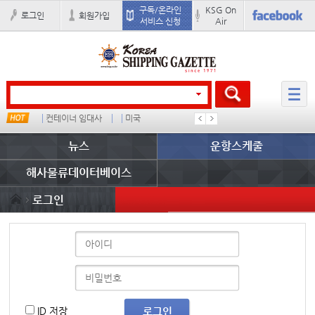
구독/온라인
KSG On
로그인
회원가입
서비스 신청
Air
컨테이너 임대사
미국
1
吏꾪씗
뉴스
운항스케줄
해사물류데이터베이스
로그인
ID 저장
로그인