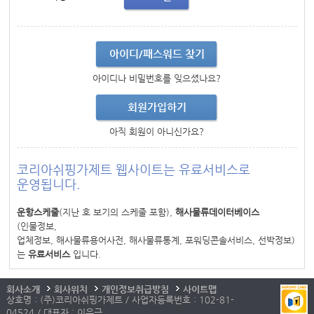
아이디/패스워드 찾기
아이디나 비밀번호를 잊으셨나요?
회원가입하기
아직 회원이 아니신가요?
코리아쉬핑가제트 웹사이트는 유료서비스로
운영됩니다.
운항스케줄
(지난 호 보기의 스케줄 포함),
해사물류데이터베이스
(인물정보,
업체정보, 해사물류용어사전, 해사물류통계, 포워딩콘솔서비스, 선박정보)
는
유료서비스
입니다.
회사소개
회사위치
개인정보취급방침
사이트맵
상호명 : (주)코리아쉬핑가제트 / 사업자등록번호 : 102-81-
04524 / 대표자 : 이우근