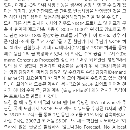
혔다. 이제 2∼3일 단위 시장 변동을 생산에 곧장 반영 할 수 있게 됐
다는 의미다. 3년 전만해도 월 단위로 변동사항을 반영했던 것을 고
려 하면 시장대응력이 월등하게 유연해졌다는 점을 잘 알 수 있다.
또한 다른 식품 회사인 C사의 경우도 S&OP 프로세스 및 인프라 구
축 후 원자재 재고 감축 비용 이 800 ~ 1000억 원 정도 감소하고 주
요 관련 KPI가 18% 향상하는 효과를 거두었다. 이 회사의 경우 식
품?신선?소재 등 주요 사업부를 기존 월단위에서 주단위 S&OP 회
의 체제로 전환했다. 카테고리매니저(CM)별로 S&OP 회의를 통해
매주 생산계획 을 확정하고 있다. 이 회사는 수요 공감 프로세스(De
mand Consensus Process)를 정립 하고 매주 화요일을 ‘영업?마케
팅의 날’로 정했다. 판매계획 적중률을 높이기 위 해 판매계획을 짜
는 영업 담당자와 마케팅 담당자 및 수요계획 수립 담당자(Demand
Planner)가 화요일마다 한 자리에 모여 계획을 수립하고 있는 것이
다. 이 회의에서 도출된 계획이 목~금요일 S&OP 회의로 이어져 전
사가 하나의 숫자 즉, 단일 계획 (Single Plan)에 의해 전사가 움직이
는 프로세스를 만들어 나갔다.
또한 올 해 5 월에 미국의 SCM 벤더로 유명한 JDA software가 주
관한 국제 포럼에서 S&OP 프로 젝트 어워드를 수상한 D사의 경우
도 S&OP 프로젝트를 통해 2년 동안 재고를 60% 이상 감축하였다.
사실 D사는 2007년 초 처음 S&OP 프로세스 혁신을 시도하면서 ‘예
측하지 않은 물량은 할당하지 않는다(No Forecast, No Allocat