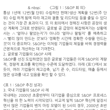
& nbsp; <그림 1 : S&OP 회 의>
통상 1년에 12번(월 단위) 수립하던 판매?생산 계획을 52번(주 단
위) 수립 하게 됨에 따라 재고와 결품 및 리드타임 등을 줄일 수 있다
는 것이 가장 큰 효과이 다. 또 이 회의에서 정해진 사항은 공장의 생
산 계획에 그대로 반영된다. 글로벌 공 급망이 복잡해져가는 상황에
서는 △‘얼마나 팔았는지’가 아니라 ‘얼마나 팔릴지’ 를 예측하고
△‘빨리 많이 만드는 것’보다 ‘정확한 시간에 정확한 수량을 만드는
것’이 더 중요하다. S&OP는 이처럼 기업들의 체질을 바꿔 경쟁력을
근본적으로 개선하는 데 기여한다.
2. 글로벌 기업들의 S&OP 사례
S&OP를 선진 도입하였던 많은 글로벌 기업들은 이제 S&OP의 계량
적, 정량적 효과를 확인하는 수준에 도달하였다. 아래 <표1>에서 보
듯이, 여러 기업들이 재고감축, 납기 준 수, 리드타임, 매출 등에서
많은 성과를 내고 있음을 확인 할 수 있다.
<표 1 : S&OP 추진 성과>
3. 국내 기업들의 S&OP 사 례
국내에는 2000년 초중반부터 대기업을 중심으로 S&OP 프로세스
혁신을 위 한 노력이 시작되었다. 비교적 일찍 S&OP 혁신에 앞장서
면서 많은 기업들의 벤치 마킹 모델이 된 S사의 경우, 2000년 초반