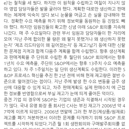
e)’는 철칙을 세 웠다. 하지만 이 원칙을 수립하고 며칠이 지나지 않
아 영업 담당자들은 발을 굴러야 했다. 계획한 대로만 생산하고 판매
하는 체제에 익숙치 않다 보니 눈물을 머금고 손 실을 감내해야 했
다. 정확한 수요 예측을 하기 위해 정보력을 동원하는 등 진땀도 빼
야 했다. 하지만 임원진들의 확고한 신념 아래 S&OP 회의를 지속해
나갔다. 매 주 수요일마다 관련 부서 임원과 담당자들이 한 자리에
모여 ‘지난 주에 합의한 물 량은 왜 팔지 못했거나 왜 생산하지 못했
는지’ ‘제조 리드타임이 왜 길어졌는지’ 등 재고?납기 등에 대한 신랄
한 문제점 지적과 함께 다음주 계획을 함께 수립했다. 향후 생산계획
과 판매계획을 주 단위로 수립한 후 월단위 S&OP 회의에서는 향후
1년치 수요 예측을, 주단위 S&OP에서는 향후 13주치 수요 예측을
하고 있다. 차 주 1주일치는 일 단위 생산계획도 수립한다. 이러한 S
&OP 프로세스 혁신을 추진 한 2년 전에 비해 현재 재고량은 절반 수
준으로 떨어졌다는 점이다. 지난 주에 발생 한 수요 변동을 금주 생
산에 대응할 수 있게 되고, 차주 판매계획도 실제 판매수치 에 근접
한 정보를 반영함으로써 부실 재고가 눈에 띄게 줄어든 덕이다.
중견 기업 의 경우에 S&OP는 기업의 생존과 직결해서 시작된 경우
가 많다. 국내 유명 화장 품 회사인 C사는 부진 재고가 2006년 약 4
7억에 이르게 되었다. 2006년 연말에 그러 한 부진(제상품/원재료)
재고를 폐기 처분하면서 이러한 문제를 타개하기 위해 S&OP 프로
젝트를 시작하게 되었다.기존 월 1회 생판회의와 구매발주회의를 없