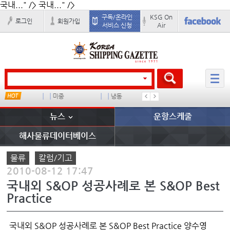
국내..." />
국내..." />
구독/온라인
KSG On
로그인
회원가입
서비스 신청
Air
미중
냉동
컨테이너 임대사
미국
뉴스
운항스케줄
해사물류데이터베이스
물류
칼럼/기고
2010-08-12 17:47
국내외 S&OP 성공사례로 본 S&OP Best
Practice
국내외 S&OP 성공사례로 본 S&OP Best Practice 양수영