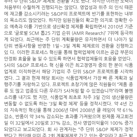
부터 주 단위 S&OP 체제로 전환을 시도 했다. 하지만 이러한 노력이
처음부터 수월하게 진행되지는 않았다. 영업성과 위주 의 인식 때문
에 재고를 감소시키려는 S&OP의 프로젝트에 반기를 표현하는 내부
의 목소리도 많았었다. 하지만 임원진들의 확고한 의지로 정확한 수
요 예측과 이를 기반으로 생산확정 체제를 확립하면서 2010년 기준
으로 ‘글로벌 SCM 톱25 기업 순위 (AMR Research)’ 7위에 등극하
게 되었다. 최근에는 주 단위 계획물량은 유지하면서 더 나아가 일
단위 변동사항을 반영한 1일∼3일 계획 체제로의 전환을 진행하고
있 다. 이러한 프로세스 혁신을 통해 협력업체에 이르는 공급 부문의
안정화 효율을 높 일 수 있도록 하면서 협력업체들의 호응을 얻었다.
S사의 S&OP 프로세스 혁 신을 이끈 최고경영자 중의 한 분이 식품
업계로 이직하면서 해당 기업의 주 단위 S&OP 프로젝트를 시작하
였다. 그 결과 현재 해당 회사는 식품업계에서 가장 빠 른 계획과 실
행주기를 자랑하고 있다. 프로젝트 초창기에 많은 직원들이 “제품 종
류 도 많고 업종도 다른 우리가 S사처럼 할 수 있겠습니까”라며 볼멘
소리를 내기도 했 지만, 식품업계 최초로 차주 3일 간의 생산물량은
변동할 수 없도록 하는 ‘3일 확정 체제’ 등을 정착시켰다. 약 4년 간
의 지속적인 혁신을 통해 2006년 대비 2008년 클 레임이 약 61%
감소, 반품이 약 34% 감소되는 효과를 가져왔으며 완제품 재고회전
일 이 32일에서 20일로 37% 감소, 전사 영업이익율이 100% 증가
되었다고 보고되었다. 회 사 관계자는 “주 단위 S&OP 체제가 정착
됐다고 판단해 이미 주 2회 계획체제로 가고 있는 중”이라고 최근 밝