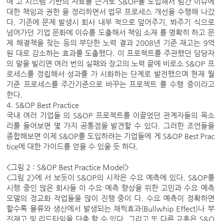
애 고 시스템 기반의 자료를 근거로 S&OP를 도입해서 팀간 이슈에
대한 책임과 권한 을 정리하면서 업무 프로세스 개선을 수행해 나갔
다. 기존에 문제 발생시 회사 내부 적으로 덮어주기, 봐주기 식으로
넘어가던 기업 문화에 이슈를 도출해서 책임 소재 를 명확히 하고 문
제 해결책을 찾는 등의 부단한 노력 결과 2008년 기준 재고는 9억
원 대로 감소하는 효과를 도출했다. 이 프로젝트를 주관했던 담당자
의 말을 빌리면 여러 번의 실패와 장고의 노력 끝에 비로소 S&OP 프
로세스를 정립해서 성과를 가 시화하는 단계로 발전했으며 현재 월
기준 프로세스를 주간기준으로 바꾸는 프로젝트 를 수행 중이라고
한다.
4. S&OP Best Practice
국내 여러 기업들 의 S&OP 프로젝트를 이끌었던 관계자들의 목소
리를 들어보면 몇 가지 공통점을 발견할 수 있다. 그러한 조언들을
종합해보면 이제 S&OP를 도입하려는 기업들에 게 S&OP Best Prac
tice에 대한 가이드를 얻을 수 있을 듯 하다.
<그림 2 : S&OP Best Practice Model>
<그림 2>에 서 보듯이 S&OP의 시작은 수요 예측에 있다. S&OP를
시행 중인 많은 회사들 이 수요 예측 향상을 위한 고민과 수요 예측
모델의 정교화 작업들을 많이 진행 중이 다. 수요 예측이 정확하면
할수록 물류와 생산에서 발생되는 채찍효과(Bullwhip Effect)나 부
진재고 및 리드타임을 단축 할 수 있다. 그리고 또 다른 교훈은 S&O