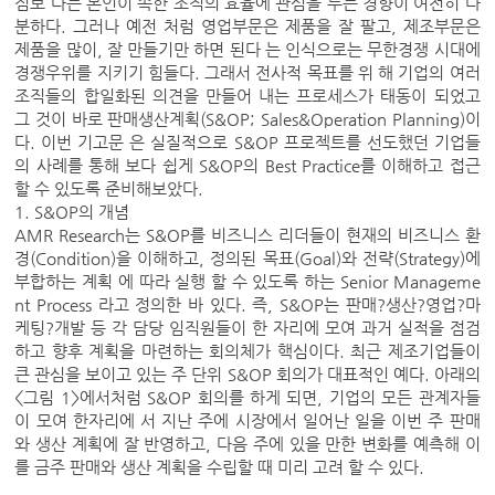
점보 다는 본인이 속한 조직의 효율에 관심을 두는 경향이 여전히 다
분하다. 그러나 예전 처럼 영업부문은 제품을 잘 팔고, 제조부문은
제품을 많이, 잘 만들기만 하면 된다 는 인식으로는 무한경쟁 시대에
경쟁우위를 지키기 힘들다. 그래서 전사적 목표를 위 해 기업의 여러
조직들의 합일화된 의견을 만들어 내는 프로세스가 태동이 되었고
그 것이 바로 판매생산계획(S&OP; Sales&Operation Planning)이
다. 이번 기고문 은 실질적으로 S&OP 프로젝트를 선도했던 기업들
의 사례를 통해 보다 쉽게 S&OP의 Best Practice를 이해하고 접근
할 수 있도록 준비해보았다.
1. S&OP의 개념
AMR Research는 S&OP를 비즈니스 리더들이 현재의 비즈니스 환
경(Condition)을 이해하고, 정의된 목표(Goal)와 전략(Strategy)에
부합하는 계획 에 따라 실행 할 수 있도록 하는 Senior Manageme
nt Process 라고 정의한 바 있다. 즉, S&OP는 판매?생산?영업?마
케팅?개발 등 각 담당 임직원들이 한 자리에 모여 과거 실적을 점검
하고 향후 계획을 마련하는 회의체가 핵심이다. 최근 제조기업들이
큰 관심을 보이고 있는 주 단위 S&OP 회의가 대표적인 예다. 아래의
<그림 1>에서처럼 S&OP 회의를 하게 되면, 기업의 모든 관계자들
이 모여 한자리에 서 지난 주에 시장에서 일어난 일을 이번 주 판매
와 생산 계획에 잘 반영하고, 다음 주에 있을 만한 변화를 예측해 이
를 금주 판매와 생산 계획을 수립할 때 미리 고려 할 수 있다.