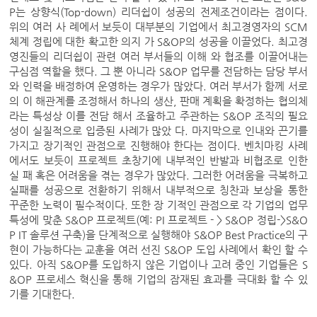
P는 상향식(Top-down) 리더쉽이 성공의 전제조건이라는 점이다.
위의 여러 사 례에서 보듯이 대부분의 기업에서 최고경영자의 SCM
체계 정립에 대한 확고한 의지 가 S&OP의 성공을 이끌었다. 최고경
영진들의 리더쉽이 관련 여러 부서들의 이해 와 협조를 이끌어내는
구심점 역할을 했다. 그 뿐 아니라 S&OP 업무를 전담하는 담당 부서
와 인력을 배정하여 운영하는 경우가 많았다. 여러 부서가 함께 서로
의 이 해관계를 조정해서 하나의 생산, 판매 계획을 확정하는 협의체
라는 특성상 이를 전담 해서 조율하고 주관하는 S&OP 조직의 필요
성이 실질적으로 입증된 사례가 많았 다. 마지막으로 인내와 끈기를
가지고 장기적인 관점으로 진행해야 한다는 점이다. 벤치마킹 사례
에서도 보듯이 프로젝트 초창기에 내부적인 반발과 비협조로 인한
실 패 혹은 어려움을 겪는 경우가 많았다. 그러한 어려움을 극복하고
실패를 성공으로 전환하기 위해서 내부적으로 칭찬과 보상을 통한
꾸준한 노력이 필수적이다. 또한 장 기적인 관점으로 각 기업의 업무
특성에 맞춘 S&OP 프로젝트(예: PI 프로젝트 - > S&OP 정립->S&O
P IT 솔루션 구축)을 단계적으로 실행해야 S&OP Best Practice의 구
현이 가능하다는 교훈을 여러 선진 S&OP 도입 사례에서 확인 할 수
있다. 아직 S&OP를 도입하지 않은 기업이나 고려 중인 기업들은 S
&OP 프로세스 혁신을 통해 기업의 잠재된 효과를 극대화 할 수 있
기를 기대한다.