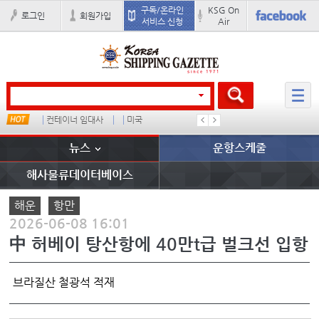
구독/온라인
KSG On
로그인
회원가입
서비스 신청
Air
컨테이너 임대사
미국
�
배
뉴스
운항스케줄
해사물류데이터베이스
해운
항만
2026-06-08 16:01
中 허베이 탕산항에 40만t급 벌크선 입항
브라질산 철광석 적재