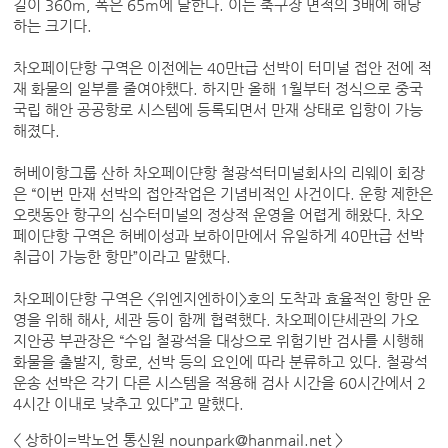
길이 360m, 폭은 65m에 달한다. 이는 축구장 면적의 3배에 해당
하는 크기다.
차오페이댠항 구역은 이전에는 40만t급 선박이 터미널 접안 전에 적
재 화물의 일부를 줄여야했다. 하지만 올해 1월부터 정식으로 중국
국립 해안 공공항로 시스템에 등록되면서 만재 상태로 입항이 가능
해졌다.
허베이항그룹 산하 차오페이댠항 철광석터미널회사의 리웨이 회장
은 “이번 만재 선박의 접안작업은 기념비적인 사건이다. 운항 제한은
오랫동안 항구의 심수터미널의 정상적 운영을 어렵게 해왔다. 차오
페이댠항 구역은 허베이성과 보하이만에서 유일하게 40만t급 선박
취급이 가능한 항만”이라고 말했다.
차오페이댠항 구역은 <위엔지엔하이>호의 도착과 효율적인 항만 운
영을 위해 해사, 세관 등이 함께 협력했다. 차오페이댠세관의 가오
지안공 부관장은 “수입 철광석을 대상으로 위험기반 검사를 시행해
화물을 출발지, 항로, 선박 등의 요인에 따라 분류하고 있다. 철광석
운송 선박은 각기 다른 시스템을 적용해 검사 시간을 60시간에서 2
4시간 이내로 낮추고 있다”고 말했다.
< 상하이=박노언 통신원 nounpark@hanmail.net >