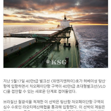
지난 5월17일 40만t급 벌크선 <위엔지엔하이>호가 허베이성 탕산
항에 입항하면서 차오페이댠항 구역이 40만t급 초대형벌크선(VLO
C)을 접안할 수 있는 새로운 단계로 접어들었다.
브라질산 철광석을 적재한 이 선박은 탕산항 차오페이댠항 구역의
심수 수로인 라오티에산해협을 통과해 입항했다. 이 선박의 제원은