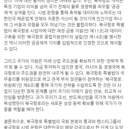
진다. 이에 대한 필자의 생각은 아래와 같다. 우선, 북극항로 개척은
특정 기업의 이익을 넘어 국가 전체의 물류 경쟁력을 좌우할 ‘공공
재’적 성격을 띤다. 시범 운항을 통해 축적될 데이터와 노하우는 대
한민국 해운업계 전체의 귀중한 자산이 될 것이기에 민간기업 하나
에 그 비용과 위험을 모두 떠넘기는 것은 불합리하다. 북극항로 특별
법이 북극항로 사업자에 대한 재정·금융 지원(안 제11조)과 데이터
구축을 위한 ‘북극항로 종합지원센터’의 설립(안 제14조)을 명시한
것 역시 이러한 공공재적 가치를 입법적으로 인정한 것으로 해석할
수 있다.
그리고 국가의 지원은 미래 산업 주도권을 확보하기 위한 ‘전략적 투
자’로 볼 수 있다. 지금 투자하지 않으면 중국, 러시아 등 경쟁국에 북
극항로의 주도권을 완전히 내주게 될 수 있다. 북극항로 특별법이 국
무총리를 위원장으로 하고 관계 부처 장관들이 참여하는 ‘북극항로
위원회’(안 제8조)를 통해 국가적 전략을 수립하도록 한 것은 이 사
업이 단순한 경제 문제를 넘어 국가의 미래가 걸린 안보, 외교적 사
안임을 방증한다. 과거 우리가 조선, 반도체산업을 국가적 차원에서
육성했듯이 북극항로라는 새로운 성장 동력 확보를 위해 국가가 마
중물 역할을 해야 한다.
결론적으로, 북극항로 특별법의 국회 본회의 통과와 팬스타그룹의
북극항로 시범 운항은 대한민국이 해양 강국으로서 한 단계 더 도약