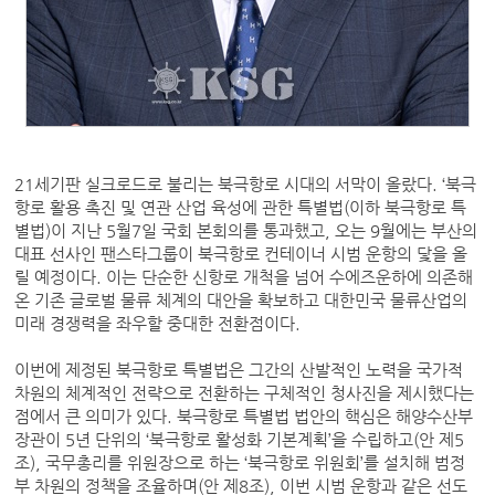
21세기판 실크로드로 불리는 북극항로 시대의 서막이 올랐다. ‘북극
항로 활용 촉진 및 연관 산업 육성에 관한 특별법(이하 북극항로 특
별법)이 지난 5월7일 국회 본회의를 통과했고, 오는 9월에는 부산의
대표 선사인 팬스타그룹이 북극항로 컨테이너 시범 운항의 닻을 올
릴 예정이다. 이는 단순한 신항로 개척을 넘어 수에즈운하에 의존해
온 기존 글로벌 물류 체계의 대안을 확보하고 대한민국 물류산업의
미래 경쟁력을 좌우할 중대한 전환점이다.
이번에 제정된 북극항로 특별법은 그간의 산발적인 노력을 국가적
차원의 체계적인 전략으로 전환하는 구체적인 청사진을 제시했다는
점에서 큰 의미가 있다. 북극항로 특별법 법안의 핵심은 해양수산부
장관이 5년 단위의 ‘북극항로 활성화 기본계획’을 수립하고(안 제5
조), 국무총리를 위원장으로 하는 ‘북극항로 위원회’를 설치해 범정
부 차원의 정책을 조율하며(안 제8조), 이번 시범 운항과 같은 선도