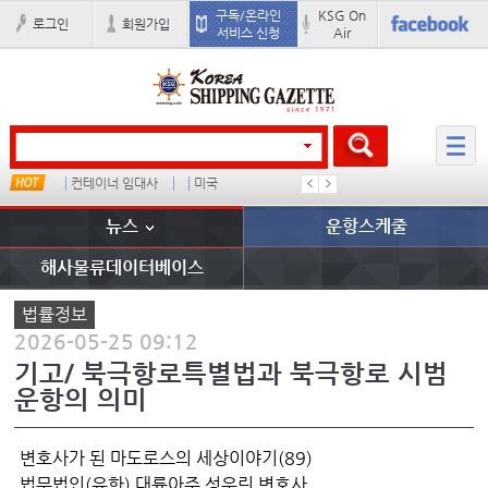
구독/온라인
KSG On
로그인
회원가입
서비스 신청
Air
컨테이너 임대사
미국
�
배
뉴스
운항스케줄
해사물류데이터베이스
법률정보
2026-05-25 09:12
기고/ 북극항로특별법과 북극항로 시범
운항의 의미
변호사가 된 마도로스의 세상이야기(89)
법무법인(유한) 대륙아주 성우린 변호사