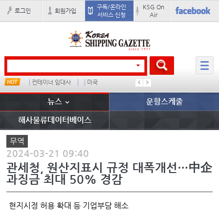
구독/온라인
KSG On
로그인
회원가입
서비스 신청
Air
컨테이너 임대사
미국
1
吏꾪씗
뉴스
운항스케줄
해사물류데이터베이스
무역
2024-03-21 09:40
관세청, 원산지표시 규정 대폭개선…中企
과징금 최대 50% 경감
현지시정 허용 확대 등 기업부담 해소