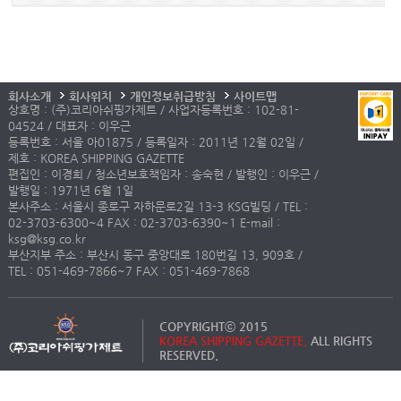
회사소개
회사위치
개인정보취급방침
사이트맵
상호명 : (주)코리아쉬핑가제트 / 사업자등록번호 : 102-81-
04524 / 대표자 : 이우근
등록번호 : 서울 아01875 / 등록일자 : 2011년 12월 02일 /
제호 : KOREA SHIPPING GAZETTE
편집인 : 이경희 / 청소년보호책임자 : 송숙현 / 발행인 : 이우근 /
발행일 : 1971년 6월 1일
본사주소 : 서울시 종로구 자하문로2길 13-3 KSG빌딩 / TEL :
02-3703-6300~4 FAX : 02-3703-6390~1 E-mail :
ksg@ksg.co.kr
부산지부 주소 : 부산시 동구 중앙대로 180번길 13, 909호 /
TEL : 051-469-7866~7 FAX : 051-469-7868
COPYRIGHTⓒ 2015
KOREA SHIPPING GAZETTE.
ALL RIGHTS
RESERVED.