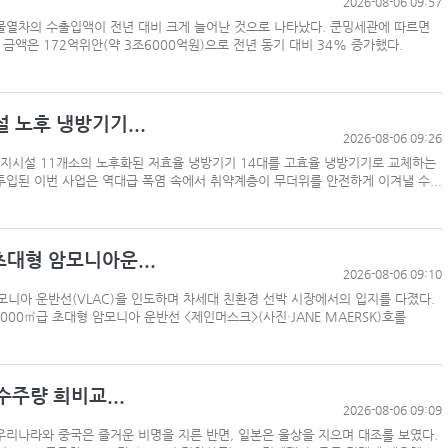
2026-08-06 09:57
물열차의 수출입액이 전년 대비 크게 늘어난 것으로 나타났다. 쿤밍세관에 따르면
금액은 172억위안(약 3조6000억원)으로 전년 동기 대비 34% 증가했다.
 노후 냉방기기...
2026-08-06 09:26
복지시설 11개소의 노후화된 저효율 냉방기기 14대를 고효율 냉방기기로 교체하는
 투입된 이번 사업은 역대급 폭염 속에서 취약계층이 무더위를 안전하게 이겨낼 수...
대형 암모니아운...
2026-08-06 09:10
니아 운반선(VLAC)을 인도하며 차세대 친환경 선박 시장에서의 입지를 다졌다.
00㎥급 초대형 암모니아 운반선 <제인머스크>(사진·JANE MAERSK)호를
수주량 희비교...
2026-08-06 09:09
우리나라와 중국은 즐거운 비명을 지른 반면, 일본은 울상을 지으며 대조를 보였다.