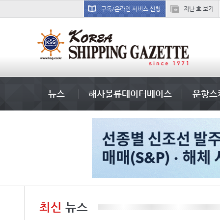
구독/온라인 서비스 신청
지난 호 보기
부산신항
뉴스
해사물류데이터베이스
운항스
최신
뉴스