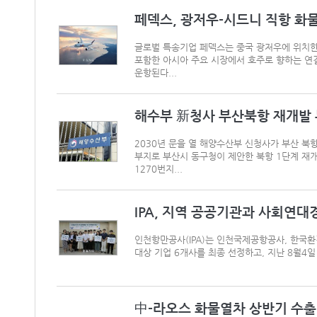
페덱스, 광저우-시드니 직항 화
글로벌 특송기업 페덱스는 중국 광저우에 위치한
포함한 아시아 주요 시장에서 호주로 향하는 연결
운항된다...
해수부 新청사 부산북항 재개발 
2030년 문을 열 해양수산부 신청사가 부산 북
부지로 부산시 동구청이 제안한 북항 1단계 재개
1270번지...
IPA, 지역 공공기관과 사회연대경
인천항만공사(IPA)는 인천국제공항공사, 한국
대상 기업 6개사를 최종 선정하고, 지난 8월4
中-라오스 화물열차 상반기 수출입