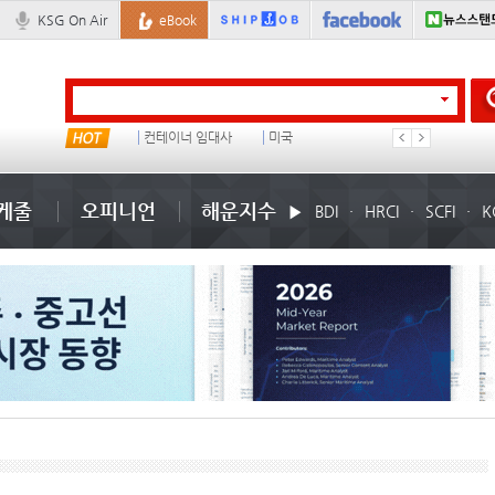
KSG On Air
eBook
�
컨테이너 임대사
미국
배
케줄
오피니언
해운지수
BDI
HRCI
SCFI
K