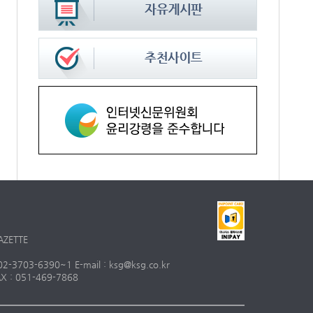
AZETTE
703-6390~1 E-mail : ksg@ksg.co.kr
 : 051-469-7868