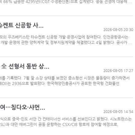
 66% 급증한 4295만t(CGT·수정환산톤)으로 집계됐다. 중동 전쟁에 대응해 ...
해수부, 부산해심원 심판관 개방형 직위 공모
켄트 신공항 사...
2026-08-05 20:30
규모의 우즈베키스탄 타슈켄트 신공항 개발·운영사업에 참여한다. 인천공항공사는
개발·운영에 관한 양허계약 및 정부지원계약을 체결했다고 4일 밝혔다. 공사가 ...
페덱스, 광저우-시드니 직항 화물노선 개설
인사/ 해양수산부
全 선형서 동반 상...
HD현대
2026-08-05 17:27
“바다 꿈 펼쳐라” HMM, 어린이 상선체험 행사 
세를 기록했다. 7월 말 소강 상태를 보였던 중소형선 시장은 물동량이 증가하면서
BDI)는 2936으로 발표됐다. 한국해양진흥공사가 공표한 한국형 건화물선
여…칭다오·샤먼...
2026-08-05 14:54
방식으로 중국-인도 서안 간 컨테이너선 서비스를 선보인다고 밝혔다. 시노트란스는
L)과 대만 에버그린이 공동 운항하는 CSX/CI8 항로에 참여할 예정으로,