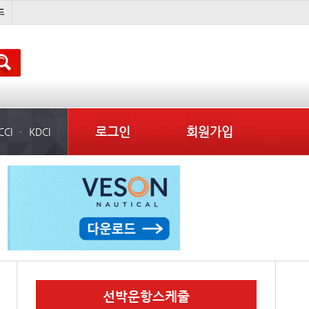
경상이익
부산신항
�
컨테이너 임대사
로그인
회원가입
CCI
KDCI
선박운항스케줄