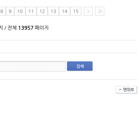
(주)맥스피드
8
9
10
11
12
13
14
15
NHAVA SHEVA | India
 / 전체
13957
페이지
검색
아시아-유럽 수출 물동량 월간 추이(2024~2026
팬오션 VLCC 발주 현황
컨테이너 박스 유실사고 추이(2008~2025년)