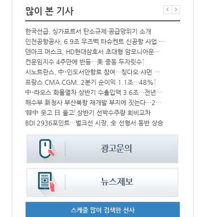
많이 본 기사
한국선급, 싱가포르서 탄소규제·공급망위기 소개
해수부, 부산
CJ대한통운, 대구 도심서 자율주행 화물운송 시범 운행
인천공항공사, 6.9조 우즈벡 타슈켄트 신공항 사업 참여
‘위험물 허위신고 급증’ 유실 컨박스 4년만에 1000개 넘어서
덴마크 머스크, HD현대삼호서 초대형 암모니아운반선 인도받아
中 시안-유럽 정기화물열차 상반기 운행실적 3000회 돌파
컨운임지수 4주만에 반등…美·중동 두자릿수↑
IPA, 지역 공공기관과 사회연대경제기업 청년 고용지원 본격 추진
시노트란스, 中-인도서안항로 참여…칭다오·샤먼 직항
프랑스 CMA CGM, 2분기 순이익 1.1조…48%↑
페덱스, 광저
울산항만공사, 지역 사회복지시설 노후 냉방기기 교체 지원
中-라오스 화물열차 상반기 수출입액 3.6조…전년比 34%↑
해수부 新청사 부산북항 재개발 부지에 짓는다…2030년 완공
인사/ 해양수
, 美 최대 조선사와 손잡고 함정 건조 생산성 높인다
‘韓中 웃고 日 울고’ 상반기 선박수주량 희비교차
열어
BDI 2936포인트…벌크선 시장, 全 선형서 동반 상승
“바다 꿈 펼쳐
스케줄 많이 검색한 선사