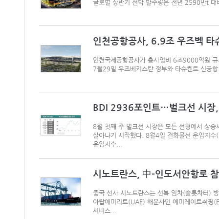
글로벌 상반기 선박 발주량은 전년 2590만t 대비
인천공항공사, 6.9조 우즈벡 타슈
인천국제공항공사가 총사업비 6조9000억원 
7월29일 우즈베키스탄 정부와 타슈켄트 신공항 
BDI 2936포인트…벌크선 시장, 
8월 첫째 주 벌크선 시장은 모든 선형에서 상승
살아나기 시작했다. 8월4일 건화물선 운임지수(
운임지수...
시노트란스, 中-인도서안항로 참
중국 선사 시노트란스는 선복 임차(슬롯차터) 
아랍에미리트(UAE) 해운사인 에미레이트쉬핑(ES
서비스...