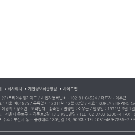
개
회사위치
개인정보취급방침
사이트맵
 (주)코리아쉬핑가제트 / 사업자등록번호 : 102-81-04524 / 대표자 : 이우근
: 서울 아01875 / 등록일자 : 2011년 12월 02일 / 제호 : KOREA SHIPPING G
 이경희 / 청소년보호책임자 : 송숙현 / 발행인 : 이우근 / 발행일 : 1971년 6월 1일
: 서울시 종로구 자하문로2길 13-3 KSG빌딩 / TEL : 02-3703-6300~4 FAX : 02-3
주소 : 부산시 동구 중앙대로 180번길 13, 909호 / TEL : 051-469-7866~7 FAX