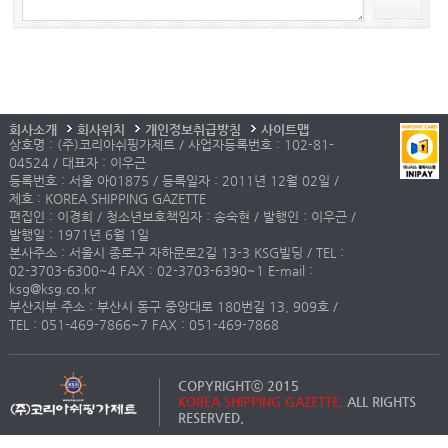
회사소개
회사위치
개인정보취급방침
사이트맵
상호명 : (주)코리아쉬핑가제트 / 사업자등록번호 : 102-81-
04524 / 대표자 : 이우근
등록번호 : 서울 아01875 / 등록일자 : 2011년 12월 02일 /
제호 : KOREA SHIPPING GAZETTE
편집인 : 이경희 / 청소년보호책임자 : 송숙현 / 발행인 : 이우근 /
발행일 : 1971년 6월 1일
본사주소 : 서울시 종로구 자하문로2길 13-3 KSG빌딩 / TEL :
02-3703-6300~4 FAX : 02-3703-6390~1 E-mail :
ksg@ksg.co.kr
부산지부 주소 : 부산시 동구 중앙대로 180번길 13, 909호 /
TEL : 051-469-7866~7 FAX : 051-469-7868
COPYRIGHTⓒ 2015
KOREA SHIPPING GAZETTE.
ALL RIGHTS
RESERVED.