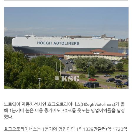
노르웨이 자동차선사인 호그오토라이너스(
H
ö
egh Autoliners)
가 올
해 1분기에 높은 비용 증가에도 30%를 웃도는 영업이익률을 달성
했다.
호그오토라이너스는 1분기에 영업이익 1억1339만달러(약 1720억