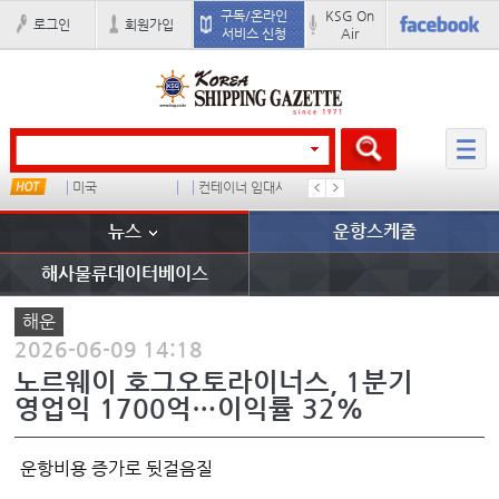
구독/온라인
KSG On
로그인
회원가입
서비스 신청
Air
미국
컨테이너 임대사
�
배
뉴스
운항스케줄
해사물류데이터베이스
해운
2026-06-09 14:18
노르웨이 호그오토라이너스, 1분기
영업익 1700억…이익률 32%
운항비용 증가로 뒷걸음질