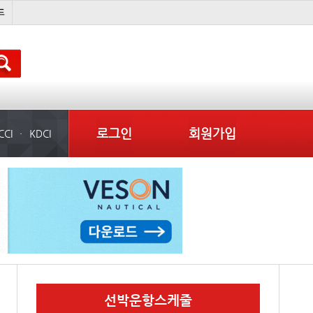
국제선박투자운용
吏꾪씗��
물동량
컨테이너 임대사
로그인
회원가입
CCI
KDCI
선박운항스케줄