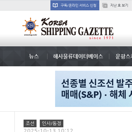
구독/온라인 서비스 신청
지난 호 보기
吏꾪씗��
뉴스
해사물류데이터베이스
운항스
조선
인사/동정
2025-10-13 10:12