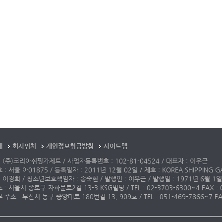
개
회사위치
개인정보취급방침
사이트맵
 (주)코리아쉬핑가제트 / 사업자등록번호 : 102-81-04524 / 대표자 : 이우근
: 서울 아01875 / 등록일자 : 2011년 12월 02일 / 제호 : KOREA SHIPPING G
 이경희 / 청소년보호책임자 : 송숙현 / 발행인 : 이우근 / 발행일 : 1971년 6월 1일
: 서울시 종로구 자하문로2길 13-3 KSG빌딩 / TEL : 02-3703-6300~4 FAX : 02-3
주소 : 부산시 동구 중앙대로 180번길 13, 909호 / TEL : 051-469-7866~7 FAX