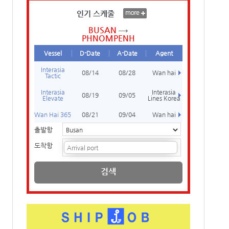
인기 스케줄
BUSAN
PHNOMPENH
Vessel
D-Date
A-Date
Agent
Interasia
08/14
08/28
Wan hai
Tactic
Interasia
Interasia
08/19
09/05
Elevate
Lines Korea
Wan Hai 365
08/21
09/04
Wan hai
출발항
도착항
검색