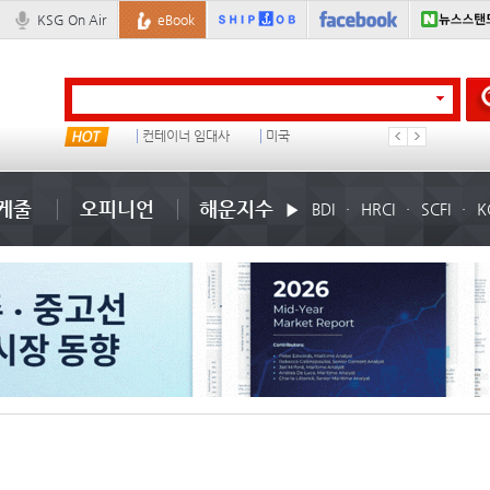
KSG On Air
eBook
물동량
컨테이너 임대사
미국
1
케줄
오피니언
해운지수
BDI
HRCI
SCFI
K