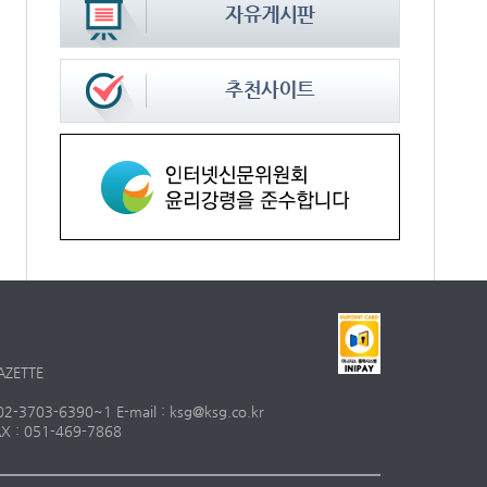
AZETTE
703-6390~1 E-mail : ksg@ksg.co.kr
 : 051-469-7868