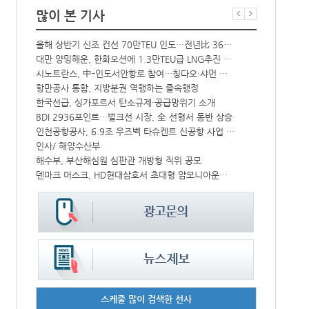
많이 본 기사
올해 상반기 신조 컨선 70만TEU 인도…전년比 36% 감소
‘韓中 웃고 
해수부 新청사 부산북항 재개발 부지에 짓는다…2030년 완공
대만 양밍해운, 한화오션에 1.3만TEU급 LNG추진 컨선 6척 발주
CJ대한통운, 대구 도심서 자율주행 화물운송 시범 운행
시노트란스, 中-인도서안항로 참여…칭다오·샤먼 직항
中-라오스 화물열차 상반기 수출입액 3.6조…전년比 34%↑
항만공사 통합, 지방분권 역행하는 졸속행정
한국선급, 싱가포르서 탄소규제·공급망위기 소개
컨운임지수 4
IPA, 지역 공공기관과 사회연대경제기업 청년 고용지원 본격 추진
BDI 2936포인트…벌크선 시장, 全 선형서 동반 상승
↑
인천공항공사, 6.9조 우즈벡 타슈켄트 신공항 사업 참여
프랑스 CMA 
인사/ 해양수산부
페덱스, 광저
울산항만공사, 지역 사회복지시설 노후 냉방기기 교체 지원
해수부, 부산해심원 심판관 개방형 직위 공모
中 시안-유럽 정기화물열차 상반기 운행실적 3000회 돌파
덴마크 머스크, HD현대삼호서 초대형 암모니아운반선 인도받아
스케줄 많이 검색한 선사