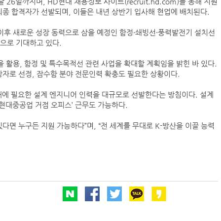
26일까지며, HD현대 채용정보 사이트(recruit.hd.com)를 통해 지원
최종 합격자가 선발되며, 이들은 내년 상반기 입사해 현업에 배치된다.
‘韓中 웃고 日 울고’ 상반기 선박수주량 희비교차
이후 새로운 성장 동력으로 삼을 예정인 함정·쇄빙선·풍력발전기 설치선
으로 기대하고 있다.
 활용, 함정 및 특수목적선 관련 사업을 확대할 계획임을 밝힌 바 있다.
컨운임지수 4주만에 반등…美·중동 두자릿수↑
자로 선정, 잠수함 분야 전문인력 확충도 필요한 상황이다.
프랑스 CMA CGM, 2분기 순이익 1.1조…48%
대에 필요한 설계 엔지니어 인력을 대규모로 선발한다는 방침이다. 설계
페덱스, 광저우-시드니 직항 화물노선 개설
D현대중공업 거점 오피스’ 근무도 가능하다.
면 누구든 지원 가능하다”며, “전 세계를 무대로 K-방산을 이끌 능력