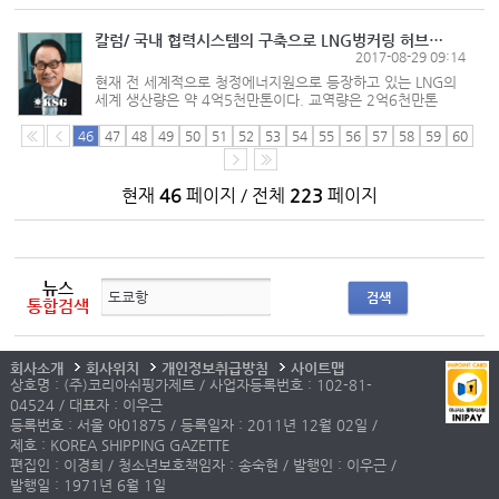
기자간담회에서 이같은 계획을 밝혔다. 이 날 간담회는
이노우에 신이치 피치항...
칼럼/ 국내 협력시스템의 구축으로 LNG벙커링 허브 국가 달성해야
2017-08-29 09:14
현재 전 세계적으로 청정에너지원으로 등장하고 있는 LNG의
세계 생산량은 약 4억5천만톤이다. 교역량은 2억6천만톤
정도인데 LNG 최대수입국은 연간 8800만톤에 이르는
일본이며 우리나라는 연간 3400만톤을 수입하는 제2의
46
47
48
49
50
51
52
53
54
55
56
57
58
59
60
수입대국이다. 현재 확인된 매...
현재
46
페이지 / 전체
223
페이지
뉴스
검색
통합검색
회사소개
회사위치
개인정보취급방침
사이트맵
상호명 : (주)코리아쉬핑가제트 / 사업자등록번호 : 102-81-
04524 / 대표자 : 이우근
등록번호 : 서울 아01875 / 등록일자 : 2011년 12월 02일 /
제호 : KOREA SHIPPING GAZETTE
편집인 : 이경희 / 청소년보호책임자 : 송숙현 / 발행인 : 이우근 /
발행일 : 1971년 6월 1일