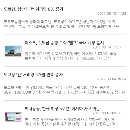
물류대표단은 지난 12일부터 15일까지 일본 도쿄와
나고야에서 평택항과 일본을 잇는 항로신...
도쿄항, 상반기 ‘컨’처리량 6% 증가
2017-09-15 11:22
도쿄도항만국의 정리에 따르면, 도쿄항의 2017년 상반기(1~6월) 무역
컨테이너 취급 개수(최속보치)는 수출입 합계·공컨테이너를 포함하여 전년
동기 대비 6% 증가한 218만9200TEU였다. 수출이 6% 증가한4600TEU,
수입이 7% 증가한 20만2200TEU, 합계가 7% 증가한 37만6800TEU였다.
순조롭게 계속되는 경기 회복 등을 반영하면...
이스즈, 3.5t급 중형 트럭 '엘프' 국내 시장 출시
2017-09-14 17:57
일본의 세계적인 상용차 제조업체인 이스즈(ISUZU)의 중형
트럭이 국내 시장에 공식 출시된다. 이스즈의 국내 공식
판매사인 큐로모터스(대표이사 김석주)는 14일 서울
서대문구 그랜드힐튼호텔에서 기자간담회를 갖고 이스즈의
대표적인 3.5톤급 중형 트럭인 엘...
도쿄항 ‘컨’ 처리량 3개월 연속 증가
2017-09-04 20:54
도쿄항 5월 무역 컨테이너 취급 개수는 전년 동월 대비 12% 증가한
38만1100TEU로 3개월 연속 증가했다. 1~5월 누계 취급 개수는 6% 증가한
181만2300TEU였다. 도쿄도항만국에 따르면 5월 적재 컨테이너 취급 개수는
수출이 8% 증가한 7만8300TEU, 수입이 11% 증가한 20만4500TEU였다.
항로별 수출입 합계는 기간 항로 중 북...
피치항공, 한국 취항 5주년 ‘아시아 가교’역할
2017-09-01 09:26
한국 취항 5주년을 맞은 저비용항공사 피치항공이 아시아
역내 거점 공항 신설을 추진할 예정이다. 피치항공은 31일
서울 중구 프레지던트호텔에서 열린 한국 취항 5주년 기념