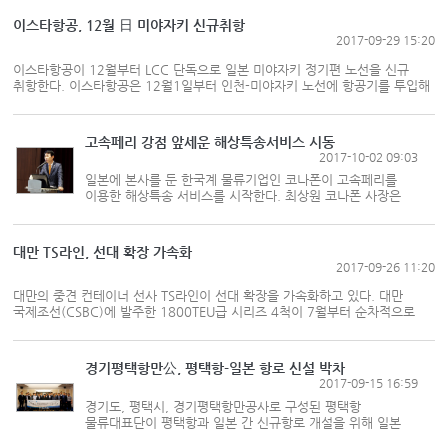
취항은 인지도가 낮은 일본 소도시 노선을 중심으로 운항을
시작했지만, 올해는 수...
이스타항공, 12월 日 미야자키 신규취항
2017-09-29 15:20
이스타항공이 12월부터 LCC 단독으로 일본 미야자키 정기편 노선을 신규
취항한다. 이스타항공은 12월1일부터 인천-미야자키 노선에 항공기를 투입해
주 3회(화, 목, 토) 운항을 실시한다고 최근 밝혔다. 인천~미야자키 노선
스케줄의 경우 출발 편은 인천국제공항에서 오전 9시 35분 출발해 미야자키
공항에 오전 11시 도착한다. ...
고속페리 강점 앞세운 해상특송서비스 시동
2017-10-02 09:03
일본에 본사를 둔 한국계 물류기업인 코나폰이 고속페리를
이용한 해상특송 서비스를 시작한다. 최상원 코나폰 사장은
본지와 가진 인터뷰에서 해상특송 서비스를 통해 물류비
거품을 빼겠다고 강조했다. 신 물류서비스는 운송 절차를 크게
줄여 수화주 문전까...
대만 TS라인, 선대 확장 가속화
2017-09-26 11:20
대만의 중견 컨테이너 선사 TS라인이 선대 확장을 가속화하고 있다. 대만
국제조선(CSBC)에 발주한 1800TEU급 시리즈 4척이 7월부터 순차적으로
선대에 편입되고 있다. 내년 2월까지 신조선이 모두 완공될 예정이다.
대만선사는 중고선 도입에도 힘을 쏟는다. CSBC 건조선은 자사 단독 보유의
신조 발주로서는 처음이다. 일본 발...
경기평택항만公, 평택항-일본 항로 신설 박차
2017-09-15 16:59
경기도, 평택시, 경기평택항만공사로 구성된 평택항
물류대표단이 평택항과 일본 간 신규항로 개설을 위해 일본
현지에서 전략적 마케팅 활동을 펼치고 있다. 평택항