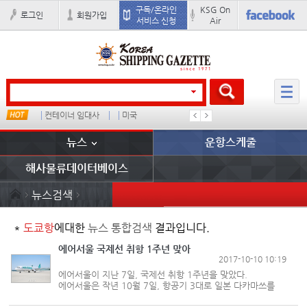
구독/온라인
KSG On
로그인
회원가입
서비스 신청
Air
컨테이너 임대사
미국
���ͤ
석도
뉴스
운항스케줄
해사물류데이터베이스
뉴스검색
*
도쿄항
에대한
뉴스 통합검색
결과입니다.
에어서울 국제선 취항 1주년 맞아
2017-10-10 10:19
에어서울이 지난 7일, 국제선 취항 1주년을 맞았다.
에어서울은 작년 10월 7일, 항공기 3대로 일본 다카마쓰를
비롯해 일본 소도시와 동남아 등 총 10개 노선에 취항했다. 첫