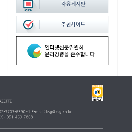
AZETTE
703-6390~1 E-mail : ksg@ksg.co.kr
 : 051-469-7868