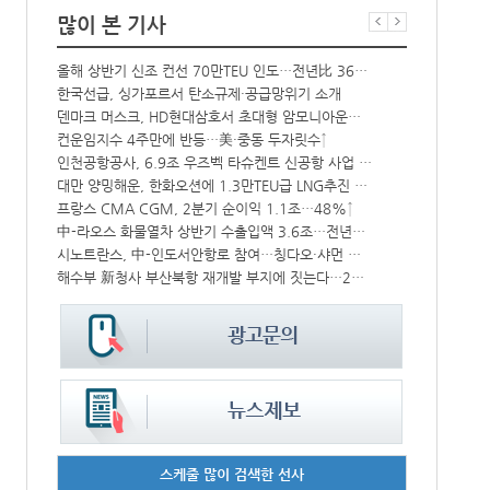
많이 본 기사
올해 상반기 신조 컨선 70만TEU 인도…전년比 36% 감소
항만공사 통합
한국선급, 싱가포르서 탄소규제·공급망위기 소개
‘韓中 웃고 
CJ대한통운, 대구 도심서 자율주행 화물운송 시범 운행
덴마크 머스크, HD현대삼호서 초대형 암모니아운반선 인도받아
‘위험물 허위신고 급증’ 유실 컨박스 4년만에 1000개 넘어서
컨운임지수 4주만에 반등…美·중동 두자릿수↑
상승
인천공항공사, 6.9조 우즈벡 타슈켄트 신공항 사업 참여
BDI 2936
대만 양밍해운, 한화오션에 1.3만TEU급 LNG추진 컨선 6척 발주
해수부, 부산
中 시안-유럽 정기화물열차 상반기 운행실적 3000회 돌파
프랑스 CMA CGM, 2분기 순이익 1.1조…48%↑
中-라오스 화물열차 상반기 수출입액 3.6조…전년比 34%↑
인사/ 해양수
IPA, 지역 공공기관과 사회연대경제기업 청년 고용지원 본격 추진
시노트란스, 中-인도서안항로 참여…칭다오·샤먼 직항
, 美 최대 조선사와 손잡고 함정 건조 생산성 높인다
해수부 新청사 부산북항 재개발 부지에 짓는다…2030년 완공
스케줄 많이 검색한 선사