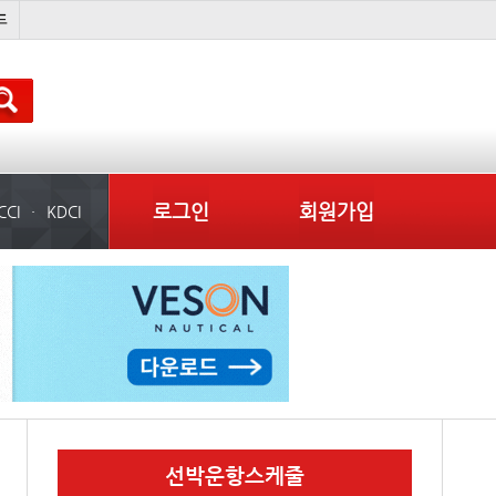
컨테이너 임대사
??? ???
스타콩코드
더블
로그인
회원가입
CCI
KDCI
선박운항스케줄