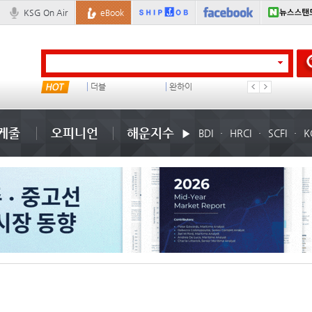
KSG On Air
eBook
스타콩코드
더블
완하이
미국
케줄
오피니언
해운지수
BDI
HRCI
SCFI
K