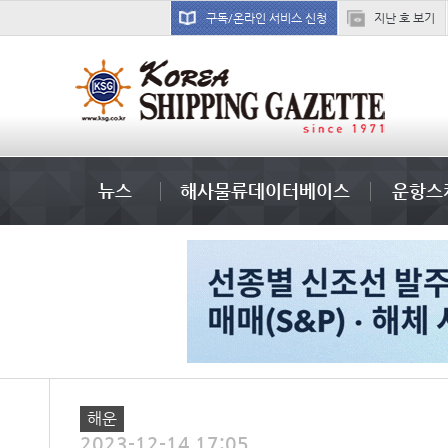
구독/온라인 서비스 신청
지난 호 보기
??? ???
뉴스
해사물류데이터베이스
운항스
해운
2023-12-14 17:05