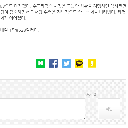
1463으로 마감됐다. 수프라막스 시장은 그동안 시황을 지탱하던 멕시코만
동량이 감소하면서 대서양 수역은 전반적으로 약보합세를 나타냇다. 태평
락세가 이어졌다.
항만공사 통합, 지방분권 역행하는 졸속행정
‘韓中 웃고 日 울고’ 상반기 선박수주량 희비교차
내린 1만8528달러다.
BDI 2936포인트…벌크선 시장, 全 선형서 동반 
해수부, 부산해심원 심판관 개방형 직위 공모
인사/ 해양수산부
HD현대
0/250
확인