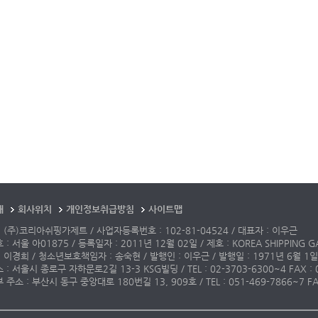
개
회사위치
개인정보취급방침
사이트맵
 (주)코리아쉬핑가제트 / 사업자등록번호 : 102-81-04524 / 대표자 : 이우근
: 서울 아01875 / 등록일자 : 2011년 12월 02일 / 제호 : KOREA SHIPPING G
 이경희 / 청소년보호책임자 : 송숙현 / 발행인 : 이우근 / 발행일 : 1971년 6월 1일
: 서울시 종로구 자하문로2길 13-3 KSG빌딩 / TEL : 02-3703-6300~4 FAX : 02-3
주소 : 부산시 동구 중앙대로 180번길 13, 909호 / TEL : 051-469-7866~7 FAX