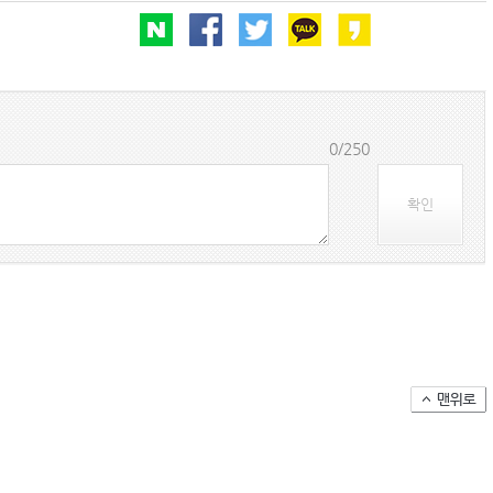
BDI 2936포인트…벌크선 시장, 全 선형서 동반 
해수부, 부산해심원 심판관 개방형 직위 공모
0/250
인사/ 해양수산부
확인
페덱스, 광저우-시드니 직항 화물노선 개설