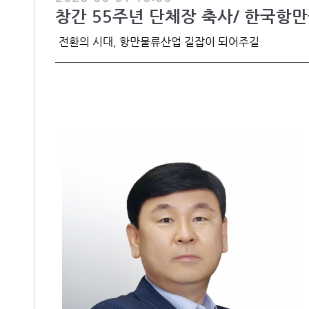
창간 55주년 단체장 축사/ 한국항
​전환의 시대, 항만물류산업 길잡이 되어주길