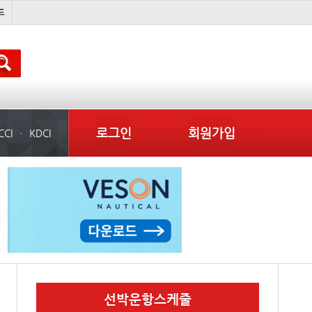
석도
미중
냉동
컨테이너 임대사
로그인
회원가입
CCI
KDCI
선박운항스케줄