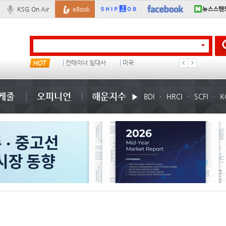
KSG On Air
eBook
냉동
컨테이너 임대사
미국
���ͤ
케줄
오피니언
해운지수
BDI
HRCI
SCFI
K