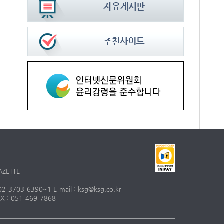
AZETTE
703-6390~1 E-mail : ksg@ksg.co.kr
 : 051-469-7868