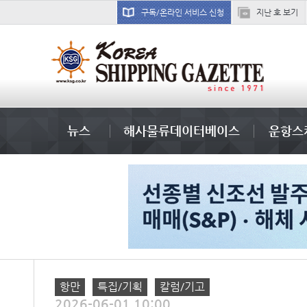
구독/온라인 서비스 신청
지난 호 보기
미중
뉴스
해사물류데이터베이스
운항스
항만
특집/기획
칼럼/기고
2026-06-01 10:00