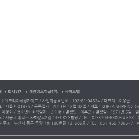
개
회사위치
개인정보취급방침
사이트맵
 (주)코리아쉬핑가제트 / 사업자등록번호 : 102-81-04524 / 대표자 : 이우근
: 서울 아01875 / 등록일자 : 2011년 12월 02일 / 제호 : KOREA SHIPPING G
 이경희 / 청소년보호책임자 : 송숙현 / 발행인 : 이우근 / 발행일 : 1971년 6월 1일
: 서울시 종로구 자하문로2길 13-3 KSG빌딩 / TEL : 02-3703-6300~4 FAX : 02-3
주소 : 부산시 동구 중앙대로 180번길 13, 909호 / TEL : 051-469-7866~7 FAX