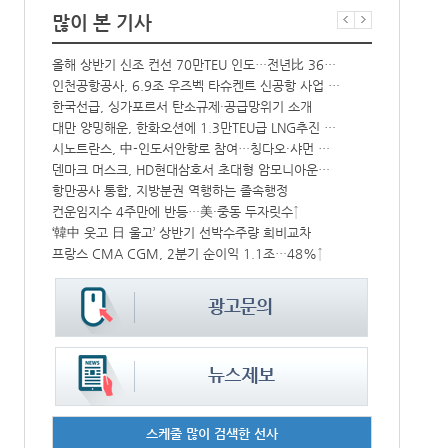
많이 본 기사
해수부 新청사 부산북항 재개발 부지에 짓는다…2030년 완공
올해 상반기 신조 컨선 70만TEU 인도…전년比 36% 감소
상승
인천공항공사, 6.9조 우즈벡 타슈켄트 신공항 사업 참여
BDI 2936
中-라오스 화물열차 상반기 수출입액 3.6조…전년比 34%↑
한국선급, 싱가포르서 탄소규제·공급망위기 소개
대만 양밍해운, 한화오션에 1.3만TEU급 LNG추진 컨선 6척 발주
해수부, 부산
CJ대한통운, 대구 도심서 자율주행 화물운송 시범 운행
시노트란스, 中-인도서안항로 참여…칭다오·샤먼 직항
덴마크 머스크, HD현대삼호서 초대형 암모니아운반선 인도받아
인사/ 해양수
中 시안-유럽 정기화물열차 상반기 운행실적 3000회 돌파
항만공사 통합, 지방분권 역행하는 졸속행정
IPA, 지역 공공기관과 사회연대경제기업 청년 고용지원 본격 추진
컨운임지수 4주만에 반등…美·중동 두자릿수↑
‘위험물 허위신고 급증’ 유실 컨박스 4년만에 1000개 넘어서
‘韓中 웃고 日 울고’ 상반기 선박수주량 희비교차
프랑스 CMA CGM, 2분기 순이익 1.1조…48%↑
페덱스, 광저
스케줄 많이 검색한 선사