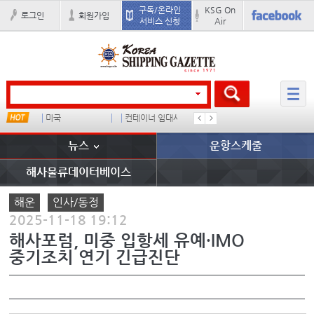
구독/온라인
KSG On
로그인
회원가입
서비스 신청
Air
미국
컨테이너 임대사
석도
���ͤ
뉴스
운항스케줄
해사물류데이터베이스
해운
인사/동정
2025-11-18 19:12
해사포럼, 미중 입항세 유예·IMO
중기조치 연기 긴급진단