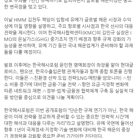
상호 부과를 1년간 유예하기로 합의하면서 글로벌 해운시장은 중요
한 변곡점을 맞고 있다.
이날 HMM 김천두 책임이 입항세 유예가 글로벌 해운 시장과 수익
성에 미칠 영향을 설명하고, 주요 항로별 시사점과 한국 선사의 대응
전략을 제시한다. 이어 한국해사협력센터(KMC)의 김민규 실장은 I
MO의 온실가스(GHG) 중기조치 연기 배경과 향후 규제 강화의 가
능성을 분석하며, 유예 기간 동안 국내 해운업계가 준비해야 할 과제
들을 다룰 예정이다.
발표 이후에는 한국해사포럼 윤민현 명예회장이 좌장을 맡아 현대글
로비스, 팬오션, 한국수출입은행 관계자들과 함께 종합 토론을 진행
한다. 이들은 △친환경 선박 도입 전략(LNG·메탄올·암모니아) △탄
소 비용 증가에 대비한 금융·기술 전략 △항만 요금·지정학 변화에
따른 네트워크 재편 △정부-업계-금융권 협력체계 구축 등 실질적 대
응 방안을 중심으로 의견을 나눌 계획이다.
한국해사포럼은 이번 공개포럼이 “단순한 규제 연기가 아닌, 한국 해
운이 미래 전략을 정교하게 준비할 수 있는 중요한 ‘전략적 시간’에
대한 해석과 대응을 다루는 자리”라고 설명했다. 유예 국면에 들어선
향후 1년이 국제정세·지정학·기술 변화에 대비해 한국 해운의 중장
기 경쟁력을 강화할 중요한 준비 기간이란 진단이다.