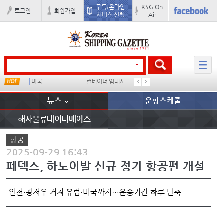
구독/온라인
KSG On
로그인
회원가입
서비스 신청
Air
미국
컨테이너 임대사
석도
���ͤ
뉴스
운항스케줄
해사물류데이터베이스
항공
2025-09-29 16:43
페덱스, 하노이발 신규 정기 항공편 개설
인천·광저우 거쳐 유럽·미국까지…운송기간 하루 단축