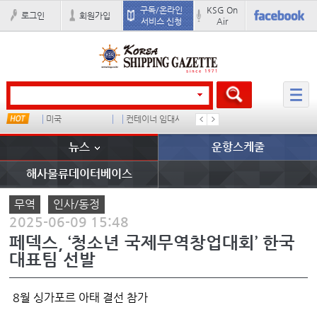
구독/온라인
KSG On
로그인
회원가입
서비스 신청
Air
미국
컨테이너 임대사
석도
미중
뉴스
운항스케줄
해사물류데이터베이스
무역
인사/동정
2025-06-09 15:48
페덱스, ‘청소년 국제무역창업대회’ 한국
대표팀 선발
8월 싱가포르 아태 결선 참가