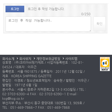
로그인 후 작성 가능합니다.
로그인
0/250
확인
회사소개
회사위치
개인정보취급방침
사이트맵
상호명 : (주)코리아쉬핑가제트 / 사업자등록번호 : 102-81-
04524 / 대표자 : 이우근
등록번호 : 서울 아01875 / 등록일자 : 2011년 12월 02일 /
제호 : KOREA SHIPPING GAZETTE
편집인 : 이경희 / 청소년보호책임자 : 송숙현 / 발행인 : 이우근 /
발행일 : 1971년 6월 1일
본사주소 : 서울시 종로구 자하문로2길 13-3 KSG빌딩 / TEL :
02-3703-6300~4 FAX : 02-3703-6390~1 E-mail :
ksg@ksg.co.kr
부산지부 주소 : 부산시 동구 중앙대로 180번길 13, 909호 /
TEL : 051-469-7866~7 FAX : 051-469-7868