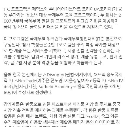
ITC 프로그램은 페덱스와 주니어어치브먼트 코리아(JA코리아)가 공
동 주관하는 청소년 대상 국제무역 교육 프로그램이다. 두 회사는 2
007년부터 국제무역 관련 팀 프로젝트와 워크숍 기회를 제공하며
국내 청소년이 글로벌 리더십을 키울 수 있도록 지원하고 있다.
이 프로그램은 국제무역 워크숍과 국제무역창업대회(ITC) 본선으로
구성된다. 참가 학생들은 2인 1조로 팀을 꾸려 특정 국가를 대상으
로 한 제품 또는 서비스를 기획하고, 시장 진출 전략을 수립하는 과
제를 수행한다. 팀워크 기반의 리스크 평가, 제품 유통 구조, 판매 전
략, 글로벌 시장 분석 역량 등을 체험하고 학습하게 된다.
올해 한국 본선에서는 △Disruptor(권범·이제이미, 채드윅 송도국제
학교) △NexTrade(이주은·한도연, 서울상일여자고등학교) △NextV
ibe(강민서·김지환, Suffield Academy·서울외국인학교) 등 3개 팀
(6명)이 수상자로 선정됐다.
참가자들은 ‘반품으로 인한 패스트패션 폐기물 저감’을 주제로 중국
시장 진출 전략을 제시하는 과제를 수행했다. 각 팀은 반품 의류를
활용한 순환 패션 브랜드, 체형 기반 실물 태그 ‘EcoID’, 중고 의류
수거·재활용에 이용할 생분해성 재활용 패키지 등의 아이디어로 지