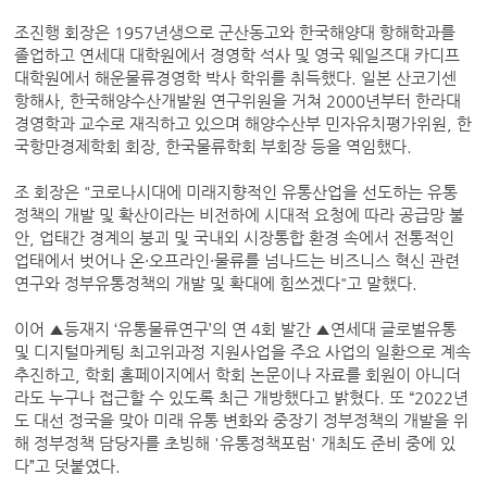
조진행 회장은 1957년생으로 군산동고와 한국해양대 항해학과를
졸업하고 연세대 대학원에서 경영학 석사 및 영국 웨일즈대 카디프
대학원에서 해운물류경영학 박사 학위를 취득했다. 일본 산코기센
항해사, 한국해양수산개발원 연구위원을 거쳐 2000년부터 한라대
경영학과 교수로 재직하고 있으며 해양수산부 민자유치평가위원, 한
국항만경제학회 회장, 한국물류학회 부회장 등을 역임했다.
조 회장은 "코로나시대에 미래지향적인 유통산업을 선도하는 유통
정책의 개발 및 확산이라는 비전하에 시대적 요청에 따라 공급망 불
안, 업태간 경계의 붕괴 및 국내외 시장통합 환경 속에서 전통적인
업태에서 벗어나 온·오프라인·물류를 넘나드는 비즈니스 혁신 관련
연구와 정부유통정책의 개발 및 확대에 힘쓰겠다"고 말했다.
이어 ▲등재지 ‘유통물류연구’의 연 4회 발간 ▲연세대 글로벌유통
및 디지털마케팅 최고위과정 지원사업을 주요 사업의 일환으로 계속
추진하고, 학회 홈페이지에서 학회 논문이나 자료를 회원이 아니더
라도 누구나 접근할 수 있도록 최근 개방했다고 밝혔다. 또 “2022년
도 대선 정국을 맞아 미래 유통 변화와 중장기 정부정책의 개발을 위
해 정부정책 담당자를 초빙해 '유통정책포럼' 개최도 준비 중에 있
다”고 덧붙였다.