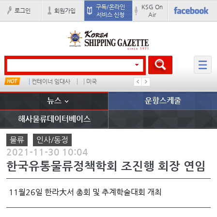
구독/온라인
KSG On
로그인
회원가입
서비스 신청
Air
컨테이너 임대사
미국
1
吏꾪씗
뉴스
운항스케줄
해사물류데이터베이스
물류
인사/동정
2021-11-30 10:04
한국유통물류정책학회 조진행 회장 연임
11월26일 한라大서 총회 및 추계학술대회 개최