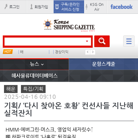
구독/온라인
KSG On
로그인
회원가입
서비스 신청
Air
u
배
경상이익
미국
컨테이너
뉴스
운항스케줄
해사물류데이터베이스
해운
특집/기획
2025-04-16 09:10
기획/ ‘다시 찾아온 호황’ 컨선사들 지난해
실적잔치
HMM·에버그린·머스크, 영업익 세자릿수↑
獨 하파크로이트 ‘나홀로’ 뒷걸음질