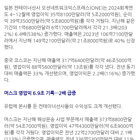
일본 컨테이너선사 오션네트워크익스프레스(ONE)는 2024회계연
도 4~12월에 영업이익 35억8100만달러(약 5조2000억원), 순이
익 39억3500만달러(약 5조8000억원)를 각각 거뒀다. 지난해 같은
기간의 1억6800만달러 6억1700만달러에서 각각 21.3배(203
2%) 6.4배(538%) 증가했다. 매출액은 2023년 106억7100만달
러에서 지난해 149억2100만달러(약 21조8000억원)로 40% 신장
했다.
중국 코스코는 지난해 매출액 317억6400만달러(약 46조5000억
원), 영업이익 88억5600만달러(약 13조원)를 각각 냈다. 전년 동기
대비 매출액은 33% 개선됐으며, 영업이익은 2.2배(116%) 증가했
다.
머스크 영업익 6.9조 기록…2배 급증
유럽에 본사를 둔 컨테이너선사들의 수익성도 크게 개선됐다.
머스크는 지난해 해상운송 사업 부문에서 매출액 373억8800만달
러(약 54조7000억원), 영업이익 47억4300만달러(약 6조9000억
원)를 각각 거뒀다. 영업이익은 전년 22억2700만달러 대비 2.1배
(113%) 급증했으며, 매출액도 전년 336억5300만달러 대비 11%