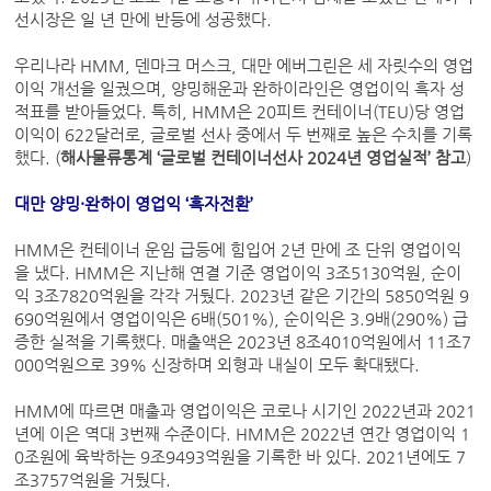
선시장은 일 년 만에 반등에 성공했다.
우리나라 HMM, 덴마크 머스크, 대만 에버그린은 세 자릿수의 영업
이익 개선을 일궜으며, 양밍해운과 완하이라인은 영업이익 흑자 성
적표를 받아들었다. 특히, HMM은 20피트 컨테이너(TEU)당 영업
이익이 622달러로, 글로벌 선사 중에서 두 번째로 높은 수치를 기록
했다. (
해사물류통계 ‘글로벌 컨테이너선사 2024년 영업실적’ 참고
)
대만 양밍·완하이 영업익 ‘흑자전환’
HMM은 컨테이너 운임 급등에 힘입어 2년 만에 조 단위 영업이익
을 냈다. HMM은 지난해 연결 기준 영업이익 3조5130억원, 순이
익 3조7820억원을 각각 거뒀다. 2023년 같은 기간의 5850억원 9
690억원에서 영업이익은 6배(501%), 순이익은 3.9배(290%) 급
증한 실적을 기록했다. 매출액은 2023년 8조4010억원에서 11조7
000억원으로 39% 신장하며 외형과 내실이 모두 확대됐다.
HMM에 따르면 매출과 영업이익은 코로나 시기인 2022년과 2021
년에 이은 역대 3번째 수준이다. HMM은 2022년 연간 영업이익 1
0조원에 육박하는 9조9493억원을 기록한 바 있다. 2021년에도 7
조3757억원을 거뒀다.