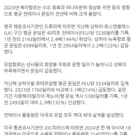
2024년 북미항로는 수요 회복과 파나마운하 정상화 지연 등의 영향
으로 평균 컨테이너 운임이 전년에 비해 크게 올랐다.
영국 해운조사기관인 드류리에 따르면 지난해 상하이-로스앤젤레스
(LA) 구간 평균 운임은 40피트 컨테이너(FEU)당 5230달러를 기록,
1년 전의 2143달러에서 2.4배(144%) 뛰었다. 상하이-뉴욕항로 평
균 운임은 6594달러로, 1년 전 2954달러에서 2.2배(123%) 급등
했다.
유럽항로는 선사들의 희망봉 우회로 운항 일수가 늘어나고 선복이
부족해지면서 운임이 급등했다.
지난해 상하이발 로테르담행 평균 운임은 FEU당 5534달러로 집계
됐다. 2023년 1760달러와 비교해 3.1배(214%) 급등했다. 같은
기간 지중해(이탈리아 제노아)행 운임 역시 5780달러를 기록, 1년
전 2493달러 대비 2.3배(132%) 인상됐다.
컨테이너 물동량은 미국과 유럽 모두 역대 최대 실적을 달성했다.
미국 통관조사기관인 JOC피어스에 따르면 2024년 한 해 아시아 18
개국에서 미국으로 수출된 컨테이너 물동량은 2145만TEU를 기록,