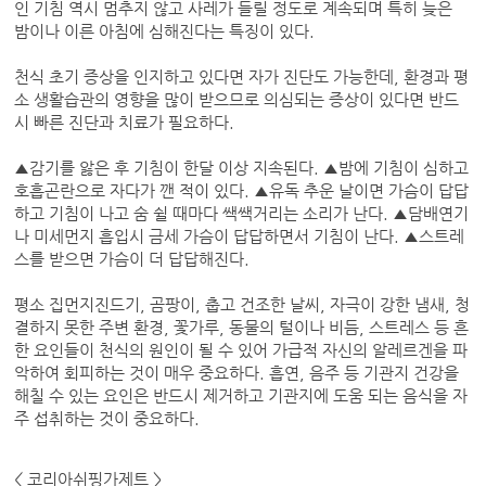
인 기침 역시 멈추지 않고 사레가 들릴 정도로 계속되며 특히 늦은
밤이나 이른 아침에 심해진다는 특징이 있다.
천식 초기 증상을 인지하고 있다면 자가 진단도 가능한데, 환경과 평
소 생활습관의 영향을 많이 받으므로 의심되는 증상이 있다면 반드
시 빠른 진단과 치료가 필요하다.
▲감기를 앓은 후 기침이 한달 이상 지속된다. ▲밤에 기침이 심하고
호흡곤란으로 자다가 깬 적이 있다. ▲유독 추운 날이면 가슴이 답답
하고 기침이 나고 숨 쉴 때마다 쌕쌕거리는 소리가 난다. ▲담배연기
나 미세먼지 흡입시 금세 가슴이 답답하면서 기침이 난다. ▲스트레
스를 받으면 가슴이 더 답답해진다.
평소 집먼지진드기, 곰팡이, 춥고 건조한 날씨, 자극이 강한 냄새, 청
결하지 못한 주변 환경, 꽃가루, 동물의 털이나 비듬, 스트레스 등 흔
한 요인들이 천식의 원인이 될 수 있어 가급적 자신의 알레르겐을 파
악하여 회피하는 것이 매우 중요하다. 흡연, 음주 등 기관지 건강을
해칠 수 있는 요인은 반드시 제거하고 기관지에 도움 되는 음식을 자
주 섭취하는 것이 중요하다.
< 코리아쉬핑가제트 >