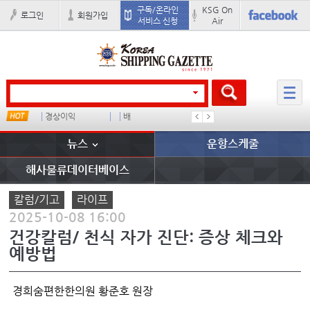
구독/온라인
KSG On
로그인
회원가입
서비스 신청
Air
경상이익
배
부산신항
이란 mo
뉴스
운항스케줄
해사물류데이터베이스
칼럼/기고
라이프
2025-10-08 16:00
건강칼럼/ 천식 자가 진단: 증상 체크와
예방법
경희숨편한한의원 황준호 원장