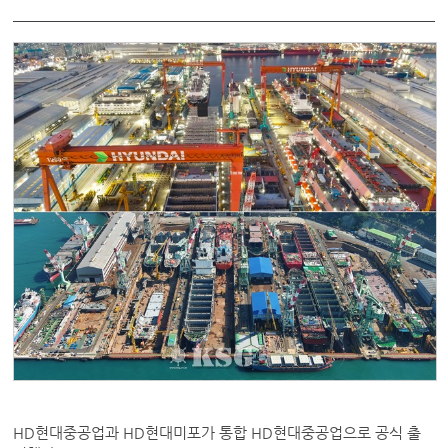
HD현대중공업과 HD현대미포가 통합 HD현대중공업으로 공식 출