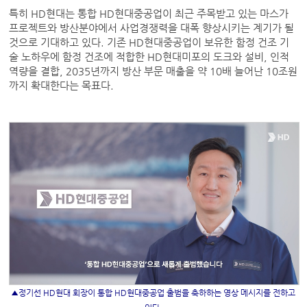
특히 HD현대는 통합 HD현대중공업이 최근 주목받고 있는 마스가
프로젝트와 방산분야에서 사업경쟁력을 대폭 향상시키는 계기가 될
것으로 기대하고 있다. 기존 HD현대중공업이 보유한 함정 건조 기
술 노하우에 함정 건조에 적합한 HD현대미포의 도크와 설비, 인적
역량을 결합, 2035년까지 방산 부문 매출을 약 10배 늘어난 10조원
까지 확대한다는 목표다.
▲정기선
HD현대
회장이 통합 HD현대중공업 출범을 축하하는 영상 메시지를 전하고