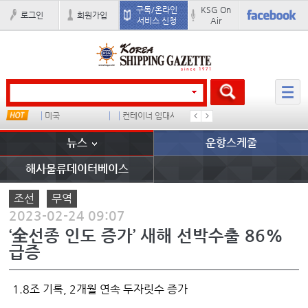
구독/온라인
KSG On
로그인
회원가입
서비스 신청
Air
드
미국
컨테이너 임대사
더블
완하이
뉴스
운항스케줄
해사물류데이터베이스
조선
무역
2023-02-24 09:07
‘全선종 인도 증가’ 새해 선박수출 86%
급증
1.8조 기록, 2개월 연속 두자릿수 증가