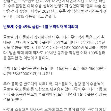
산업부는 “수주-인도 간 시차가 약 2년이 나면서 지난 2021년 하반
기 수주 물량은 아직 수출 실적에 반영되지 않았다”며 “올해 수출 선
박은 선가 상승이 시작된 2021년도 수주 계약분으로 선가지수가 전
년 대비 23% 상승했다”고 말했다.
반도체 수출 45% 급감…1월 무역적자 역대최대
글로벌 경기 둔화가 장기화되면서 우리나라 무역적자 폭은 크게 확
대됐다. 여기에 반도체 수출액이 급감하고 에너지 수입액이 급증한
것도 영향을 미쳤다. 1월 무역수지는 -126억9000만 달러를 기록했
다. 월별 역대 최대 적자로 1956년 통계를 작성한 이래 100억달러
를 돌파한 건 이번이 처음이다.
올해 1월 수출액은 전년 동월 대비 16.6% 감소한 462억6600만달
러(약 58조2000억원)에 그쳤다.
주요 품목 중 반도체와 석유화학, 디스플레이, 철강 등의 수출액이
글로벌 수요 둔화 등 영향으로 뒷걸음질 쳤다. 특히 우리나라 1등 효
자 수출 품목인 반도체 수출액이 반 토막 나면서 1월 수출은 성장 동
력을 잃었다.
반도체 수출액은 하방산업 부진에 따른 큰 폭의 메모리 반도체 가격