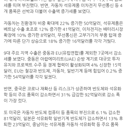
세를 띠며 부진했다. 반면, 자동차 석유제품 이차전지 무선통신 등 4
개 품목은 선박과 더불어 수출액 증가세를 보였다.
자동차는 친환경차 비중 확대에 22% 증가한 50억달러, 석유제품은
베트남 수출 호조로 12% 증가한 41억달러, 이차전지는 배터리시장
확장에 10% 증가한 8억달러, 무선통신은 고부가가치 부품 탑재 증
가에 따른 단가 상승으로 18% 증가한 16억달러를 각각 거뒀다.
9대 주요 지역 수출은 중동과 EU(유럽연합)를 제외한 7곳에서 감소
세를 보였다. 중동은 아랍에미리트(UAE) 순방 계기로 대규모 투자
유치와 프로젝트 수주 등 경제 협력이 활성화되며 4% 신장한 15억
달러, EU는 철강과 반도체, 자동차, 일반기계 등에 힘입어 0.2% 증
가한 54억달러를 각각 일궜다.
반면, 중국은 코로나 재확산 등 리스크가 상존하며 반도체와 석유화
학 등의 주요 품목이 감소하면서 31% 급감한 92억달러로 감소 폭
이 가장 컸다.
또 미국은 자동차 반도체 컴퓨터 등 품목의 부진으로 6.1% 감소한
81억달러, 일본은 석유화학 일반기계 반도체가 감소하면서 13% 후
퇴한 23억달러, 중남미는 석유제품 자동차 석유화학 등 주요 품목