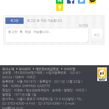
로그인 후 작성 가능합니다.
로그인
0/250
확인
회사소개
회사위치
개인정보취급방침
사이트맵
상호명 : (주)코리아쉬핑가제트 / 사업자등록번호 : 102-81-
04524 / 대표자 : 이우근
등록번호 : 서울 아01875 / 등록일자 : 2011년 12월 02일 /
제호 : KOREA SHIPPING GAZETTE
편집인 : 이경희 / 청소년보호책임자 : 송숙현 / 발행인 : 이우근 /
발행일 : 1971년 6월 1일
본사주소 : 서울시 종로구 자하문로2길 13-3 KSG빌딩 / TEL :
02-3703-6300~4 FAX : 02-3703-6390~1 E-mail :
ksg@ksg.co.kr