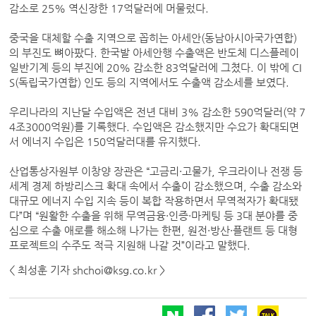
감소로 25% 역신장한 17억달러에 머물렀다.
중국을 대체할 수출 지역으로 꼽히는 아세안(동남아시아국가연합)
의 부진도 뼈아팠다. 한국발 아세안행 수출액은 반도체 디스플레이
일반기계 등의 부진에 20% 감소한 83억달러에 그쳤다. 이 밖에 CI
S(독립국가연합) 인도 등의 지역에서도 수출액 감소세를 보였다.
우리나라의 지난달 수입액은 전년 대비 3% 감소한 590억달러(약 7
4조3000억원)를 기록했다. 수입액은 감소했지만 수요가 확대되면
서 에너지 수입은 150억달러대를 유지했다.
산업통상자원부 이창양 장관은 “고금리·고물가, 우크라이나 전쟁 등
세계 경제 하방리스크 확대 속에서 수출이 감소했으며, 수출 감소와
대규모 에너지 수입 지속 등이 복합 작용하면서 무역적자가 확대됐
다”며 “원활한 수출을 위해 무역금융·인증·마케팅 등 3대 분야를 중
심으로 수출 애로를 해소해 나가는 한편, 원전·방산·플랜트 등 대형
프로젝트의 수주도 적극 지원해 나갈 것”이라고 말했다.
< 최성훈 기자 shchoi@ksg.co.kr >