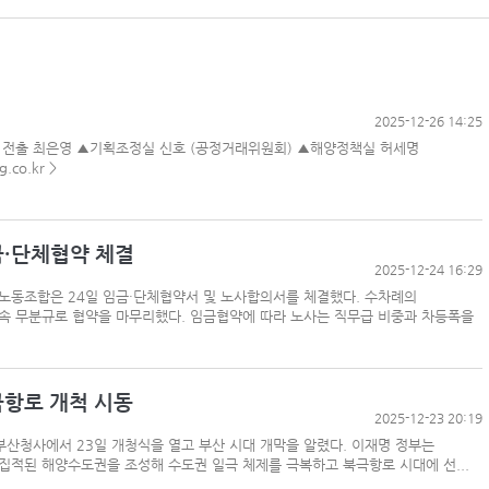
2025-12-26 14:25
 전출 최은영 ▲기획조정실 신호 (공정거래위원회) ▲해양정책실 허세명
co.kr >
금·단체협약 체결
2025-12-24 16:29
노동조합은 24일 임금·단체협약서 및 노사합의서를 체결했다. 수차례의
연속 무분규로 협약을 마무리했다. 임금협약에 따라 노사는 직무급 비중과 차등폭을
항로 개척 시동
2025-12-23 20:19
산청사에서 23일 개청식을 열고 부산 시대 개막을 알렸다. 이재명 정부는
집적된 해양수도권을 조성해 수도권 일극 체제를 극복하고 북극항로 시대에 선...