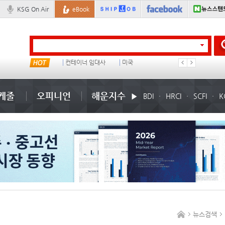
KSG On Air
eBook
물동량
컨테이너 임대사
미국
1
케줄
오피니언
해운지수
BDI
HRCI
SCFI
K
뉴스검색