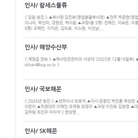
인사/ 람세스물류
< 임원 승진 > ▲부사장 김민희(영업총괄부사장) ▲전무 박준현(영업총
이나리, 박선미, 강현성, 박지윤 ▲과장(총 5명) 전혜진, 이보은, 이
9명) 조혜민, 이지은, 김도희, 이소현, 이선남,...
인사/ 해양수산부
< 계장급 전보 > ▲해사안전관리과 서상대 (2025년 12월19일부) 
skhan@ksg.co.kr >
인사/ 국보해운
< 2026년 승진 > ▲상무이사 최호석 ▲이사 문종인 박진홍 곽상
이은미 ▲차장대우 이해민 유국화 최정우 ▲과장 이진희 김현경 ▲대
김주원 최진우 이지석 < 한상권...
인사/ SK해운