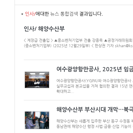
*
인사/
에대한
뉴스 통합검색
결과입니다.
인사/ 해양수산부
< 계장급 전출입 > ▲중소벤처기업부 전출 강종욱 ▲공정거래위원회
(중소벤처기업부) (2025년 12월29일부) < 한상권 기자 skhan@ksg.
여수광양항만공사, 2025년 임
여수광양항만공사(YGPA)와 여수광양항만공사 
실무교섭과 본교섭을 거쳐 협의한 결과 15년 
확대하고...
해양수산부 부산시대 개막…북극
해양수산부는 새롭게 입주한 부산 동구 수정동 부
동남권에 해양수산 행정·사법·금융·산업 기능이 