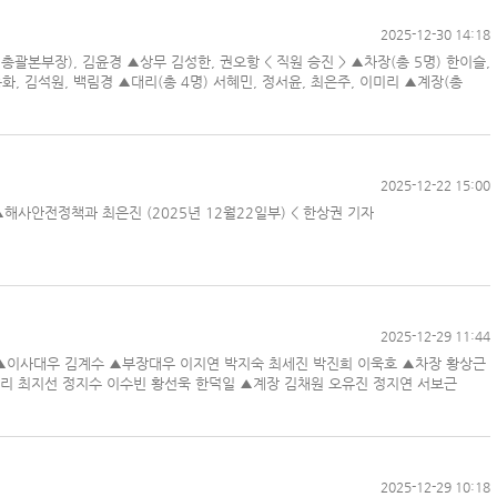
2025-12-30 14:18
괄본부장), 김윤경 ▲상무 김성한, 권오항 < 직원 승진 > ▲차장(총 5명) 한이슬,
인사/ 해양수산부
동화, 김석원, 백림경 ▲대리(총 4명) 서혜민, 정서윤, 최은주, 이미리 ▲계장(총
덴마크 머스
‘韓中 웃고 日 울고’ 상반기 선박수주량 희비교차
2025-12-22 15:00
▲해사안전정책과 최은진 (2025년 12월22일부) < 한상권 기자
페덱스, 광저우-시드니 직항 화물노선 개설
인사/ 해양수산부
2025-12-29 11:44
은 ▲이사대우 김계수 ▲부장대우 이지연 박지숙 최세진 박진희 이욱호 ▲차장 황상근
리 최지선 정지수 이수빈 황선욱 한덕일 ▲계장 김채원 오유진 정지연 서보근
2025-12-29 10:18