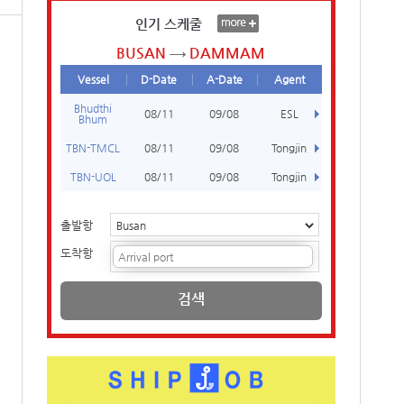
인기 스케줄
BUSAN
DAMMAM
Vessel
D-Date
A-Date
Agent
Bhudthi
08/11
09/08
ESL
Bhum
TBN-TMCL
08/11
09/08
Tongjin
TBN-UOL
08/11
09/08
Tongjin
출발항
도착항
검색