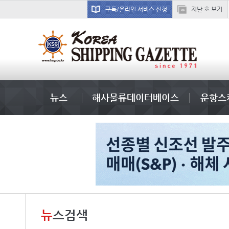
구독/온라인 서비스 신청
지난 호 보기
국제선박투자운용
뉴스
해사물류데이터베이스
운항스
뉴
스검색