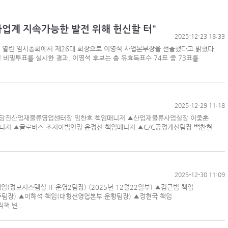
사업계 지속가능한 발전 위해 헌신할 터"
2025-12-23 18:33
서 열린 임시총회에서 제26대 회장으로 이영석 사업본부장을 선출했다고 밝혔다.
비밀투표를 실시한 결과, 이영석 후보는 총 유효득표수 74표 중 73표를
2025-12-29 11:18
니저 ▲당진산업재물류영업센터장 임찬호 책임매니저 ▲산업재물류사업실장 이중훈
매니저 ▲글로비스 조지아법인장 윤정선 책임매니저 ▲C/C공정개선팀장 백찬현
2025-12-30 11:09
임(정보시스템실 IT 운영2팀장) (2025년 12월22일부) ▲김근범 책임
팀장) ▲이해석 책임(대형선영업본부 운항팀장) ▲정현국 책임
책 변...