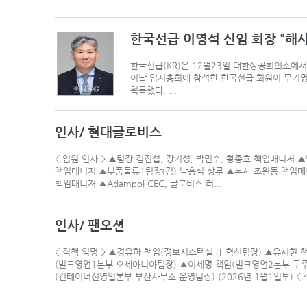
한국선급 이영석 신임 회장 "해
한국선급(KR)은 12월23일 대한상공회의소에
이날 임시총회에 참석한 한국선급 회원이 무기명 
획득했다. ...
인사/ 현대글로비스
< 임원 인사 > ▲팀장 김진섭, 장기성, 박민수, 황종호 책임매
책임매니저 ▲부품물류1팀장(겸) 박홍석 상무 ▲본사 조원동 책임
책임매니저 ▲Adampol CEC, 글로비스 러...
인사/ 팬오션
< 직책 임명 > ▲경유하 책임(정보시스템실 IT 혁신팀장) ▲유서현 책
(벌크영업1본부 오세아니아팀장) ▲이세명 책임(벌크영업2본부 구주
(컨테이너선영업본부 부산사무소 운영팀장) (2026년 1월1일부) < 직