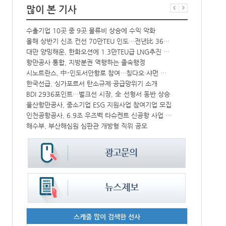
많이 본 기사
수출기업 10곳 중 9곳 물류비 상승에 수익 악화
인사/ 해양수
크, HD현대삼호서 초대형 암모니아운반선 인도받아
올해 상반기 신조 컨선 70만TEU 인도…전년比 36% 감소
대만 양밍해운, 한화오션에 1.3만TEU급 LNG추진 컨선 6척 발주
‘韓中 웃고 
中-라오스 화물열차 상반기 수출입액 3.6조…전년比 34%↑
항만공사 통합, 지방분권 역행하는 졸속행정
해수부 新청사 부산북항 재개발 부지에 짓는다…2030년 완공
시노트란스, 中-인도서안항로 참여…칭다오·샤먼 직항
IPA, 지역 공공기관과 사회연대경제기업 청년 고용지원 본격 추진
한국선급, 싱가포르서 탄소규제·공급망위기 소개
울산항만공사, 지역 사회복지시설 노후 냉방기기 교체 지원
BDI 2936포인트…벌크선 시장, 全 선형서 동반 상승
울산항만공사, 중소기업 ESG 지원사업 참여기업 모집
페덱스, 광저
CJ대한통운, 대구 도심서 자율주행 화물운송 시범 운행
인천공항공사, 6.9조 우즈벡 타슈켄트 신공항 사업 참여
해수부, 부산해심원 심판관 개방형 직위 공모
인사/ 해양수
스케줄 많이 검색한 선사