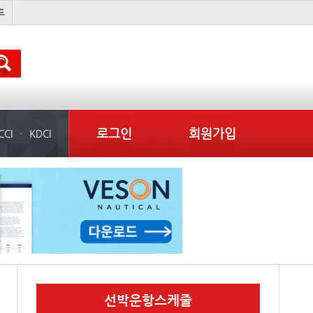
吏꾪씗��
국제선박투자운용
물동량
컨테이너 임대사
로그인
회원가입
CCI
KDCI
선박운항스케줄