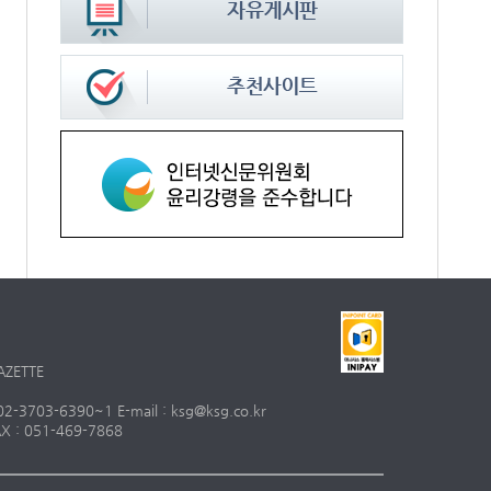
AZETTE
703-6390~1 E-mail : ksg@ksg.co.kr
 : 051-469-7868