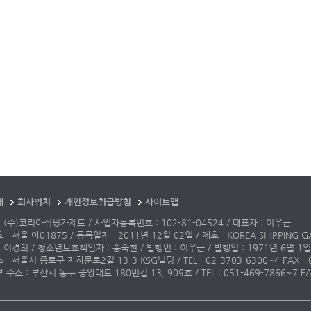
개
회사위치
개인정보취급방침
사이트맵
 (주)코리아쉬핑가제트 / 사업자등록번호 : 102-81-04524 / 대표자 : 이우근
: 서울 아01875 / 등록일자 : 2011년 12월 02일 / 제호 : KOREA SHIPPING G
 이경희 / 청소년보호책임자 : 송숙현 / 발행인 : 이우근 / 발행일 : 1971년 6월 1일
: 서울시 종로구 자하문로2길 13-3 KSG빌딩 / TEL : 02-3703-6300~4 FAX : 02-3
주소 : 부산시 동구 중앙대로 180번길 13, 909호 / TEL : 051-469-7866~7 FAX