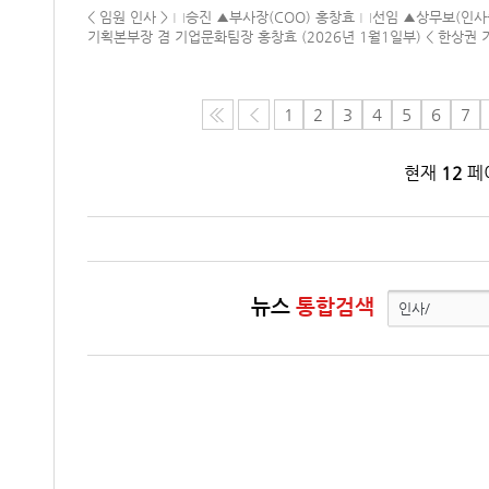
< 임원 인사 > □승진 ▲부사장(COO) 홍창효 □선임 ▲상무보(인
기획본부장 겸 기업문화팀장 홍창효 (2026년 1월1일부) < 한상권 기자 s
1
2
3
4
5
6
7
현재
12
페이
뉴스
통합검색