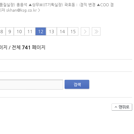
(주)맥스피드
사품질실장) 홍용석 ▲상무보(IT기획실장) 곽호동 □겸직 변경 ▲COO 겸
khan@ksg.co.kr >
NANSHA | China
8
9
10
11
12
13
14
15
지 / 전체
741
페이지
검색
컨테이너 박스 유실사고 추이(2008~2025년)
국가별 상반기 선박 수주량 추이(2022~2026년)
국가별 월간 선박 수주량 추이(2026년 1~6월)
2026년 상반기 인도된 신조 컨테이너선 명단-1
2026년 상반기 인도된 신조 컨테이너선 명단-2