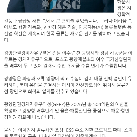
해운시
장은 지
정학적
갈등과 공급망 재편 속에서 큰 변화를 겪었습니다. 그러나 어려움 속
에서도 항만 자동화, 친환경 해운 기술, 인공지능(AI) 물류플랫폼 등
산업 혁신은 계속되며 한국 물류는 새로운 전기를 맞이하고 있습니
다.
광양만권경제자유구역은 전남 여수·순천·광양시와 경남 하동군을 아
우르는 경제자유구역으로, 포스코 광양제철소와 여수 국가산업단지
를 배후에 두고 있어 원재료 수입과 제품 수출 연계가 수월합니다.
광양항은 파랑과 조류 영향이 적고 수심이 깊어 대형 선박 접안에 유
리하며, 북미·유럽을 연결하는 아시아 간선항로상에 위치해 물류거
점 항만으로 최적의 입지를 갖추고 있습니다.
광양만권경제자유구역청(GFEZ)은 2026년 총 504억원의 예산을
확정하고 광양항 배후단지 및 율촌·해룡산단을 중심으로 해운·항만
경제권 강화에 나섰습니다.
올해는 이차전지 밸류체인 조성, ESS·수소 전환 프로젝트 확대, 스마
트 물류체계 구축, 배후산업 다각화에 집중하겠습니다.