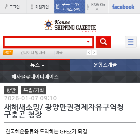
구독/온라인
KSG On
로그인
회원가입
서비스 신청
Air
컨테이너 임대사
미국
�
배
뉴스
운항스케줄
해사물류데이터베이스
항만
특집/기획
2026-01-07 09:10
새해새소망/ 광양만권경제자유구역청
구충곤 청장
한국해운물류와 도약하는 GFEZ가 되길