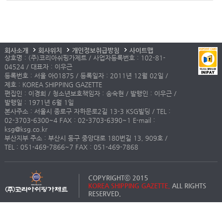
회사소개
회사위치
개인정보취급방침
사이트맵
상호명 : (주)코리아쉬핑가제트 / 사업자등록번호 : 102-81-
04524 / 대표자 : 이우근
등록번호 : 서울 아01875 / 등록일자 : 2011년 12월 02일 /
제호 : KOREA SHIPPING GAZETTE
편집인 : 이경희 / 청소년보호책임자 : 송숙현 / 발행인 : 이우근 /
발행일 : 1971년 6월 1일
본사주소 : 서울시 종로구 자하문로2길 13-3 KSG빌딩 / TEL :
02-3703-6300~4 FAX : 02-3703-6390~1 E-mail :
ksg@ksg.co.kr
부산지부 주소 : 부산시 동구 중앙대로 180번길 13, 909호 /
TEL : 051-469-7866~7 FAX : 051-469-7868
COPYRIGHTⓒ 2015
KOREA SHIPPING GAZETTE.
ALL RIGHTS
RESERVED.