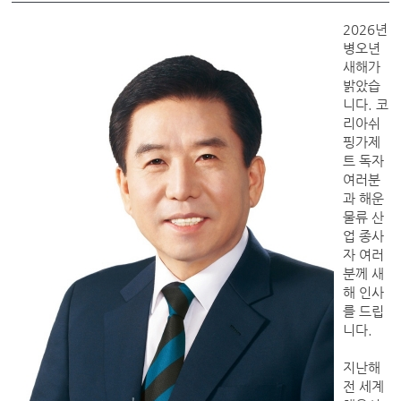
2026년
병오년
새해가
밝았습
니다. 코
리아쉬
핑가제
트 독자
여러분
과 해운
물류 산
업 종사
자 여러
분께 새
해 인사
를 드립
니다.
지난해
전 세계