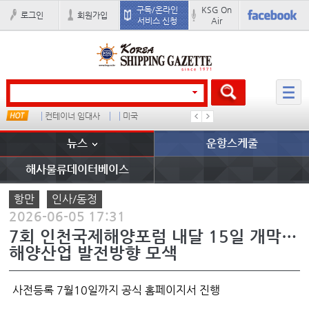
구독/온라인
KSG On
로그인
회원가입
서비스 신청
Air
컨테이너 임대사
미국
�
배
뉴스
운항스케줄
해사물류데이터베이스
항만
인사/동정
2026-06-05 17:31
7회 인천국제해양포럼 내달 15일 개막…
해양산업 발전방향 모색
사전등록 7월10일까지 공식 홈페이지서 진행