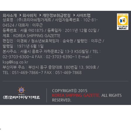
회사소개
회사위치
개인정보취급방침
사이트맵
상호명 : (주)코리아쉬핑가제트 / 사업자등록번호 : 102-81-
04524 / 대표자 : 이우근
등록번호 : 서울 아01875 / 등록일자 : 2011년 12월 02일 /
제호 : KOREA SHIPPING GAZETTE
편집인 : 이경희 / 청소년보호책임자 : 송숙현 / 발행인 : 이우근 /
발행일 : 1971년 6월 1일
본사주소 : 서울시 종로구 자하문로2길 13-3 KSG빌딩 / TEL :
02-3703-6300~4 FAX : 02-3703-6390~1 E-mail :
ksg@ksg.co.kr
부산지부 주소 : 부산시 동구 중앙대로 180번길 13, 909호 /
TEL : 051-469-7866~7 FAX : 051-469-7868
COPYRIGHTⓒ 2015
KOREA SHIPPING GAZETTE.
ALL RIGHTS
RESERVED.