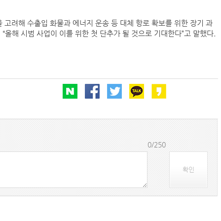
 고려해 수출입 화물과 에너지 운송 등 대체 항로 확보를 위한 장기 과
“올해 시범 사업이 이를 위한 첫 단추가 될 것으로 기대한다”고 말했다.
BDI 2936포인트…벌크선 시장, 全 선형서 동반 
해수부, 부산해심원 심판관 개방형 직위 공모
인사/ 해양수산부
페덱스, 광저우-시드니 직항 화물노선 개설
0/250
확인