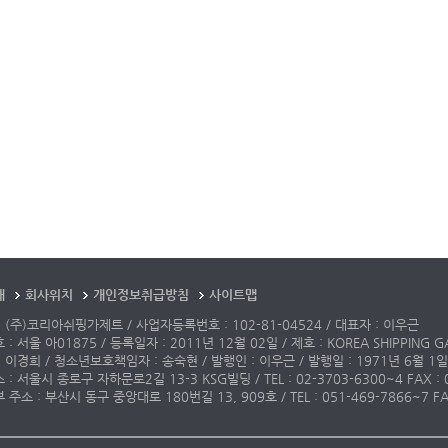
개
회사위치
개인정보취급방침
사이트맵
 (주)코리아쉬핑가제트 / 사업자등록번호 : 102-81-04524 / 대표자 : 이우근
: 서울 아01875 / 등록일자 : 2011년 12월 02일 / 제호 : KOREA SHIPPING G
 이경희 / 청소년보호책임자 : 송숙현 / 발행인 : 이우근 / 발행일 : 1971년 6월 1일
: 서울시 종로구 자하문로2길 13-3 KSG빌딩 / TEL : 02-3703-6300~4 FAX : 02-3
주소 : 부산시 동구 중앙대로 180번길 13, 909호 / TEL : 051-469-7866~7 FAX