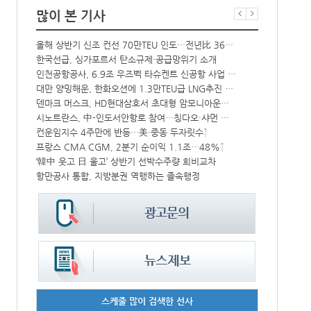
많이 본 기사
中-라오스 화물열차 상반기 수출입액 3.6조…전년比 34%↑
올해 상반기 신조 컨선 70만TEU 인도…전년比 36% 감소
해수부 新청사 부산북항 재개발 부지에 짓는다…2030년 완공
한국선급, 싱가포르서 탄소규제·공급망위기 소개
상승
인천공항공사, 6.9조 우즈벡 타슈켄트 신공항 사업 참여
BDI 2936
대만 양밍해운, 한화오션에 1.3만TEU급 LNG추진 컨선 6척 발주
해수부, 부산
CJ대한통운, 대구 도심서 자율주행 화물운송 시범 운행
덴마크 머스크, HD현대삼호서 초대형 암모니아운반선 인도받아
시노트란스, 中-인도서안항로 참여…칭다오·샤먼 직항
인사/ 해양수
中 시안-유럽 정기화물열차 상반기 운행실적 3000회 돌파
컨운임지수 4주만에 반등…美·중동 두자릿수↑
‘위험물 허위신고 급증’ 유실 컨박스 4년만에 1000개 넘어서
프랑스 CMA CGM, 2분기 순이익 1.1조…48%↑
IPA, 지역 공공기관과 사회연대경제기업 청년 고용지원 본격 추진
‘韓中 웃고 日 울고’ 상반기 선박수주량 희비교차
항만공사 통합, 지방분권 역행하는 졸속행정
페덱스, 광저
스케줄 많이 검색한 선사