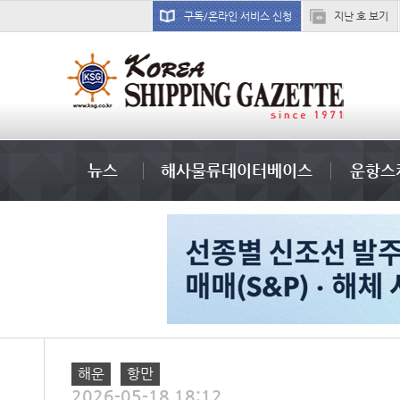
구독/온라인 서비스 신청
지난 호 보기
부산신항
뉴스
해사물류데이터베이스
운항스
해운
항만
2026-05-18 18:12