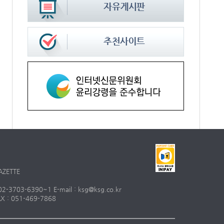
AZETTE
703-6390~1 E-mail : ksg@ksg.co.kr
 : 051-469-7868