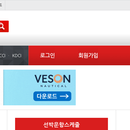
컨테이너 임대사
부산신항
이란 mou
배
로그인
회원가입
CCI
KDCI
선박운항스케줄