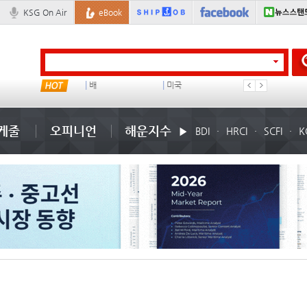
KSG On Air
eBook
이란 mou
배
미국
경상이익
케줄
오피니언
해운지수
BDI
HRCI
SCFI
K