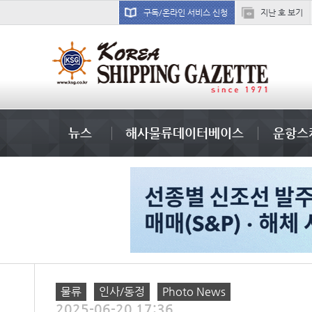
구독/온라인 서비스 신청
지난 호 보기
吏꾪씗��
뉴스
해사물류데이터베이스
운항스
물류
인사/동정
Photo News
2025-06-20 17:36