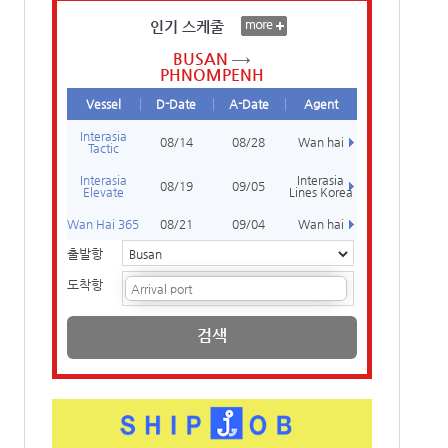
인기 스케줄
BUSAN
PHNOMPENH
Vessel
D-Date
A-Date
Agent
Interasia
08/14
08/28
Wan hai
Tactic
Interasia
Interasia
08/19
09/05
Elevate
Lines Korea
Wan Hai 365
08/21
09/04
Wan hai
출발항
도착항
검색