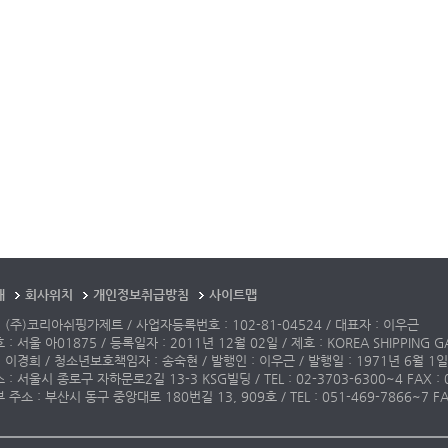
개
회사위치
개인정보취급방침
사이트맵
 (주)코리아쉬핑가제트 / 사업자등록번호 : 102-81-04524 / 대표자 : 이우근
: 서울 아01875 / 등록일자 : 2011년 12월 02일 / 제호 : KOREA SHIPPING G
 이경희 / 청소년보호책임자 : 송숙현 / 발행인 : 이우근 / 발행일 : 1971년 6월 1일
: 서울시 종로구 자하문로2길 13-3 KSG빌딩 / TEL : 02-3703-6300~4 FAX : 02-3
주소 : 부산시 동구 중앙대로 180번길 13, 909호 / TEL : 051-469-7866~7 FAX