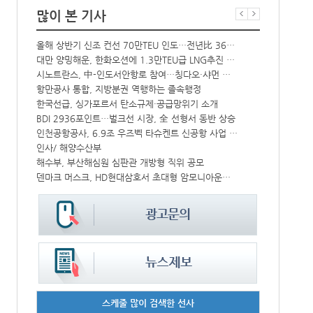
많이 본 기사
올해 상반기 신조 컨선 70만TEU 인도…전년比 36% 감소
‘韓中 웃고 
해수부 新청사 부산북항 재개발 부지에 짓는다…2030년 완공
대만 양밍해운, 한화오션에 1.3만TEU급 LNG추진 컨선 6척 발주
CJ대한통운, 대구 도심서 자율주행 화물운송 시범 운행
시노트란스, 中-인도서안항로 참여…칭다오·샤먼 직항
中-라오스 화물열차 상반기 수출입액 3.6조…전년比 34%↑
항만공사 통합, 지방분권 역행하는 졸속행정
한국선급, 싱가포르서 탄소규제·공급망위기 소개
컨운임지수 4
IPA, 지역 공공기관과 사회연대경제기업 청년 고용지원 본격 추진
BDI 2936포인트…벌크선 시장, 全 선형서 동반 상승
↑
인천공항공사, 6.9조 우즈벡 타슈켄트 신공항 사업 참여
프랑스 CMA 
인사/ 해양수산부
페덱스, 광저
울산항만공사, 지역 사회복지시설 노후 냉방기기 교체 지원
해수부, 부산해심원 심판관 개방형 직위 공모
中 시안-유럽 정기화물열차 상반기 운행실적 3000회 돌파
덴마크 머스크, HD현대삼호서 초대형 암모니아운반선 인도받아
스케줄 많이 검색한 선사