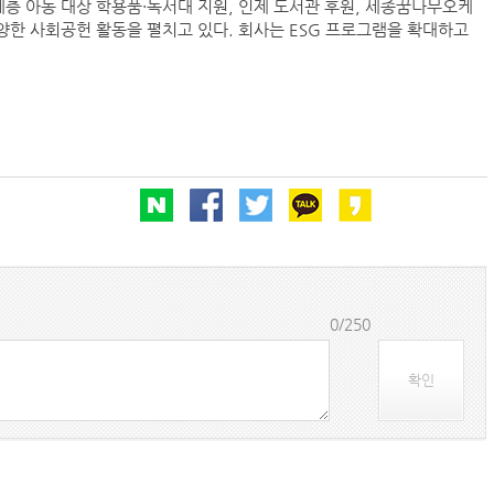
계층 아동 대상 학용품·독서대 지원, 인제 도서관 후원, 세종꿈나무오케
다양한 사회공헌 활동을 펼치고 있다. 회사는 ESG 프로그램을 확대하고
‘韓中 웃고 日 울고’ 상반기 선박수주량 희비교차
컨운임지수 4주만에 반등…美·중동 두자릿수↑
프랑스 CMA CGM, 2분기 순이익 1.1조…48%
페덱스, 광저우-시드니 직항 화물노선 개설
0/250
확인