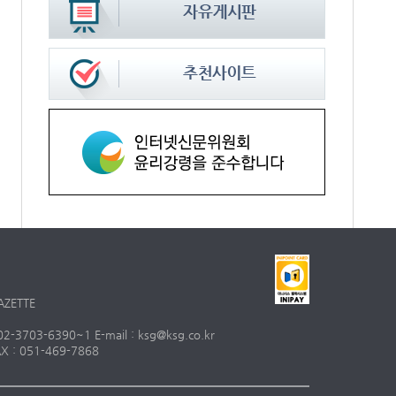
AZETTE
703-6390~1 E-mail : ksg@ksg.co.kr
 : 051-469-7868