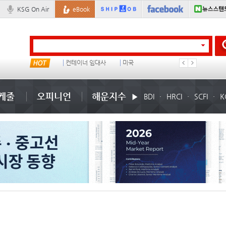
KSG On Air
eBook
물동량
컨테이너 임대사
미국
1
케줄
오피니언
해운지수
BDI
HRCI
SCFI
K