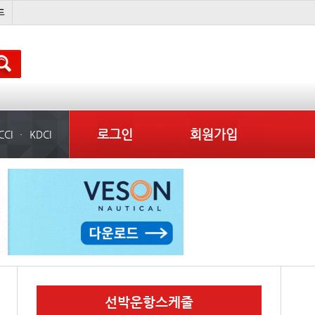
국제선박투자운용
吏꾪씗��
물동량
컨테이너 임대사
로그인
회원가입
CCI
KDCI
선박운항스케줄